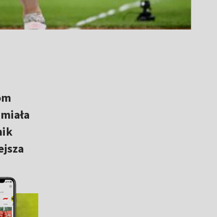
om
 miała
nik
ejsza