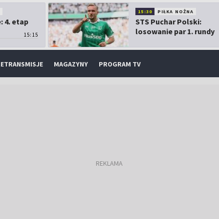
O
15:30
PIŁKA NOŻNA
 4. etap
STS Puchar Polski:
losowanie par 1. rundy
15:15
ETRANSMISJE
MAGAZYNY
PROGRAM TV