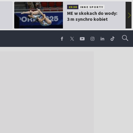
15:30
INNE SPORTY
ME w skokach do wody:
▶
3 m synchro kobiet