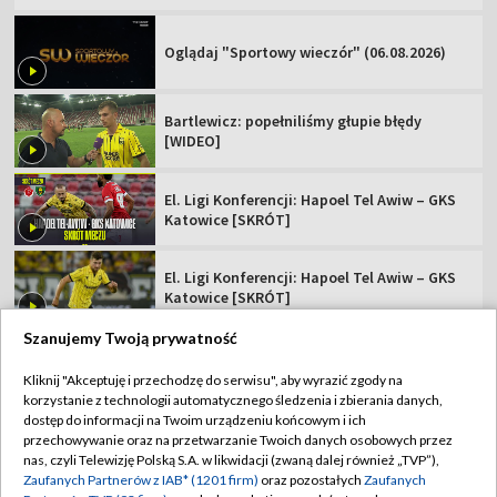
Katowice [SKRÓT]
El. Ligi Konferencji: Hapoel Tel Awiw – GKS
Katowice [SKRÓT]
Kowalczyk: ciężko się wchodzi w taki mecz
[WIDEO]
Popis skrzydłowego Jagi. "Dubletu nie
zdobyłem nawet w Ekstraklasie"
Szanujemy Twoją prywatność
TVP
Kliknij "Akceptuję i przechodzę do serwisu", aby wyrazić zgody na
korzystanie z technologii automatycznego śledzenia i zbierania danych,
Abonament TVP
Regulamin TVP
dostęp do informacji na Twoim urządzeniu końcowym i ich
Polityka prywatności
Sklep TVP
przechowywanie oraz na przetwarzanie Twoich danych osobowych przez
nas, czyli Telewizję Polską S.A. w likwidacji (zwaną dalej również „TVP”),
Biuro Reklamy
Moje zgody
Zaufanych Partnerów z IAB* (1201 firm)
oraz pozostałych
Zaufanych