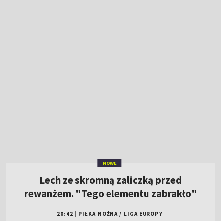
NOWE
Lech ze skromną zaliczką przed
rewanżem. "Tego elementu zabrakło"
20:42
|
PIŁKA NOŻNA
/
LIGA EUROPY
Oglądaj "Sportowy wieczór" (06.08.2026)
Bartlewicz: popełniliśmy głupie błędy
[WIDEO]
El. Ligi Konferencji: Hapoel Tel Awiw – GKS