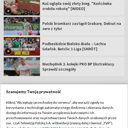
Kuś ogląda swój złoty bieg. "Końcówka
zrobiła robotę" [WIDEO]
Polski bramkarz zastąpił Grabarę. Debiut na
zero z tyłu!
Podbeskidzie Bielsko-Biała – Lechia
Gdańsk. Betclic 1 Liga [SKRÓT]
Niezbędnik 3. kolejki PKO BP Ekstraklasy.
Sprawdź szczegóły
Szanujemy Twoją prywatność
TVP
Kliknij "Akceptuję i przechodzę do serwisu", aby wyrazić zgody na
korzystanie z technologii automatycznego śledzenia i zbierania danych,
Abonament TVP
Regulamin TVP
dostęp do informacji na Twoim urządzeniu końcowym i ich
Polityka prywatności
Sklep TVP
przechowywanie oraz na przetwarzanie Twoich danych osobowych przez
nas, czyli Telewizję Polską S.A. w likwidacji (zwaną dalej również „TVP”),
Biuro Reklamy
Moje zgody