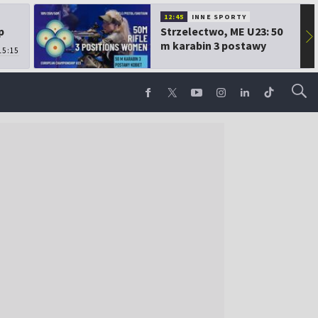
12:45
INNE SPORTY
p
Strzelectwo, ME U23: 50
▶
m karabin 3 postawy
15:15
kobiet