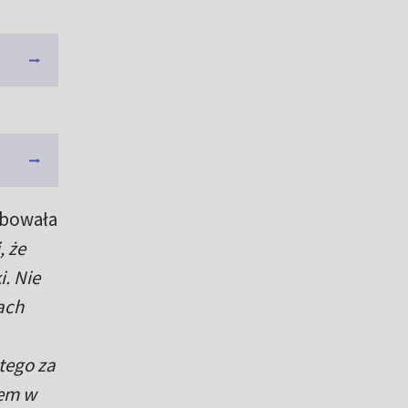
óbowała
, że
. Nie
ach
tego za
cem w