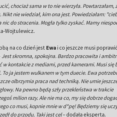
zucić, chociaż sama w to nie wierzyła. Powtarzałam,
Nikt nie wiedział, kim ona jest. Powiedziałam: "cie
ała nic do stracenia. Mogła tylko zyskać. Mamy niesp
ka-Wojtulewicz.
obą na co dzień jest
Ewa
i co jeszcze musi poprawić
–
Jest skromna, spokojna. Bardzo pracowita i ambit
ać w kontakcie z mediami, przed kamerami. Musi się 
iej. To ja jestem wulkanem w tym duecie. Ewa potrzeb
zcze olbrzymia praca nad techniką. Nie umie jeszcz
 głowy. Na pewno będą szły przekleństwa w trakcie
zegoś milion razy. Ale nie ma co, my się dobrze dog
 tego co musi, kopnie mnie w d*pę! Będziemy się ucz
zedł do przodu. Taki jest cel
– dodała eksperta.