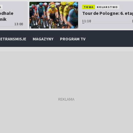
A
TRWA
KOLARSTWO
Podhale
Tour de Pologne: 6. eta
nik
11:10
13:00
ETRANSMISJE
MAGAZYNY
PROGRAM TV