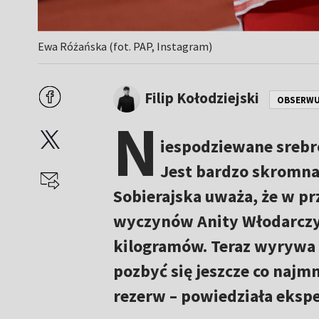
Ewa Różańska (fot. PAP, Instagram)
Filip Kołodziejski
OBSERWU
N
iespodziewane srebro
Jest bardzo skromna 
Sobierajska uważa, że w pr
wyczynów Anity Włodarczyk
kilogramów. Teraz wyrywa 8
pozbyć się jeszcze co najm
rezerw – powiedziała eksp