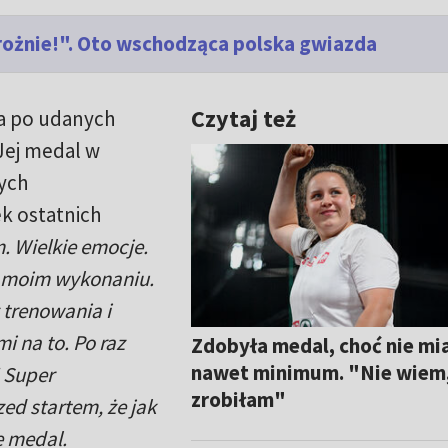
trożnie!". Oto wschodząca polska gwiazda
Czytaj też
oła po udanych
 Jej medal w
ych
k ostatnich
. Wielkie emocje.
 moim wykonaniu.
 trenowania i
i na to. Po raz
Zdobyła medal, choć nie mi
nawet minimum. "Nie wiem,
! Super
zrobiłam"
ed startem, że jak
e medal.