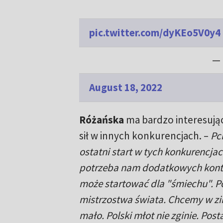
pic.twitter.com/dyKEo5V0y4
— 
August 18, 2022
Różańska
ma bardzo interesują
sił w innych konkurencjach. –
Pch
ostatni start w tych konkurencja
potrzeba nam dodatkowych kontuz
może startować dla "śmiechu". Po
mistrzostwa świata. Chcemy w zim
mało. Polski młot nie zginie. Pos