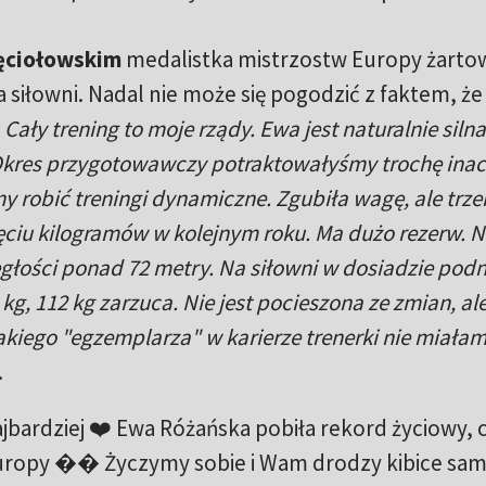
ęciołowskim
medalistka mistrzostw Europy żartow
a siłowni. Nadal nie może się pogodzić z faktem, że
Cały trening to moje rządy. Ewa jest naturalnie silna
Okres przygotowawczy potraktowałyśmy trochę inac
 robić treningi dynamiczne. Zgubiła wagę, ale trz
ięciu kilogramów w kolejnym roku. Ma dużo rezerw. N
egłości ponad 72 metry. Na siłowni w dosiadzie podn
g, 112 kg zarzuca. Nie jest pocieszona ze zmian, al
takiego "egzemplarza" w karierze trenerki nie miała
.
jbardziej ❤️ Ewa Różańska pobiła rekord życiowy, 
uropy �� Życzymy sobie i Wam drodzy kibice sa