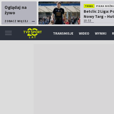
Oglądaj na
TRWA
PIŁKA NOŻN
Betclic 2 Liga: 
żywo
Nowy Targ – Hut
Kraków
10:53
ZOBACZ WIĘCEJ
TRANSMISJE
WIDEO
WYNIKI
R