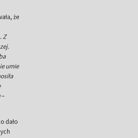
ała, że
. Z
zej.
eba
ie umie
osiła
e
m
–
co dało
mych