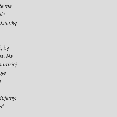
 że ma
bie
odziankę
, by
na. Ma
bardziej
uje
e
adujemy.
yć