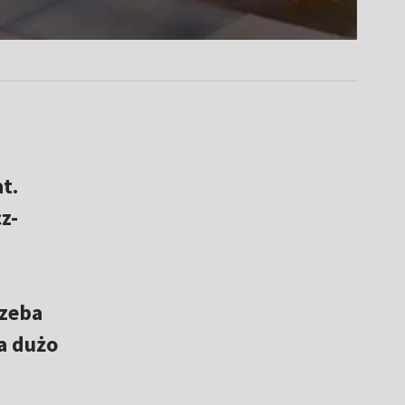
t.
z-
rzeba
a dużo