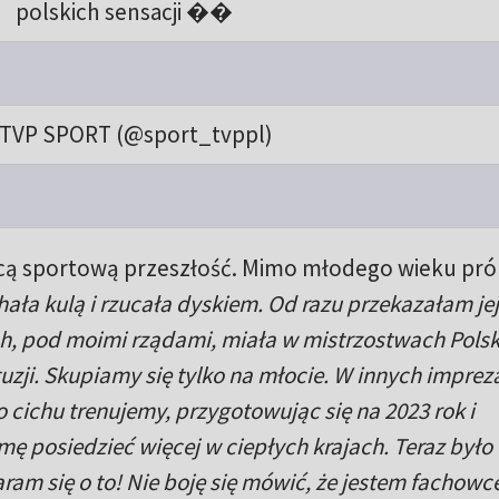
polskich sensacji ��
TVP SPORT (@sport_tvppl)
cą sportową przeszłość. Mimo młodego wieku pr
ała kulą i rzucała dyskiem. Od razu przekazałam jej
ch, pod moimi rządami, miała w mistrzostwach Polski
ji. Skupiamy się tylko na młocie. W innych imprez
 cichu trenujemy, przygotowując się na 2023 rok i
ę posiedzieć więcej w ciepłych krajach. Teraz było 
taram się o to! Nie boję się mówić, że jestem fachow