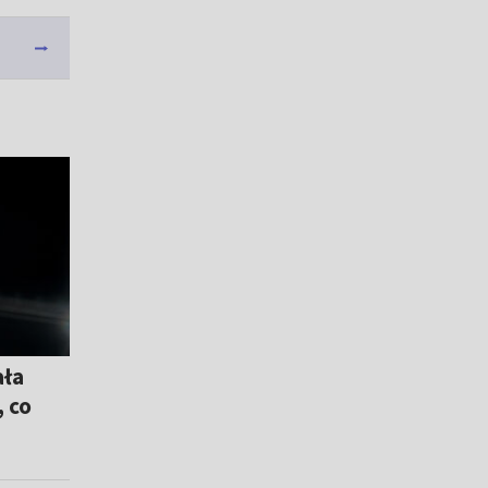
ała
 co