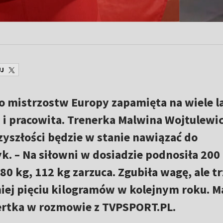
J
 mistrzostw Europy zapamięta na wiele la
i pracowita. Trenerka Malwina Wojtulewic
zyszłości będzie w stanie nawiązać do
. – Na siłowni w dosiadzie podnosiła 200
0 kg, 112 kg zarzuca. Zgubiła wagę, ale t
niej pięciu kilogramów w kolejnym roku. M
ertka w rozmowie z TVPSPORT.PL.