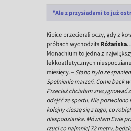
"Ale z przysiadami to już os
Kibice przecierali oczy, gdy z k
próbach wychodziła
Różańska
.
Monachium to jedna z największ
lekkoatletycznych niespodziane
miesięcy. –
Słabo było ze spaniem
Spełnienie marzeń. Come back w
Przecież chciałam zrezygnować z
odejść ze sportu. Nie pozwolono m
kolejny cieszę się z tego, co robię
niespodzianka. Mówiłam Ewie prz
rzuci co najmniej 72 metry, będzi