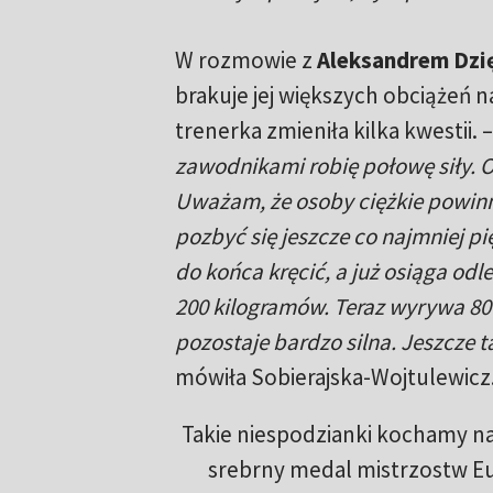
W rozmowie z
Aleksandrem Dzi
brakuje jej większych obciążeń n
trenerka zmieniła kilka kwestii. –
zawodnikami robię połowę siły. 
Uważam, że osoby ciężkie powinny
pozbyć się jeszcze co najmniej p
do końca kręcić, a już osiąga odl
200 kilogramów. Teraz wyrywa 80 k
pozostaje bardzo silna. Jeszcze 
mówiła Sobierajska-Wojtulewicz
Takie niespodzianki kochamy na
srebrny medal mistrzostw E