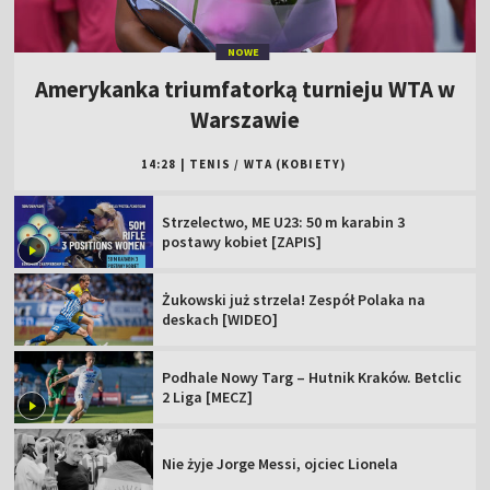
NOWE
Amerykanka triumfatorką turnieju WTA w
Warszawie
14:28
|
TENIS
/
WTA (KOBIETY)
Strzelectwo, ME U23: 50 m karabin 3
postawy kobiet [ZAPIS]
Żukowski już strzela! Zespół Polaka na
deskach [WIDEO]
Podhale Nowy Targ – Hutnik Kraków. Betclic
2 Liga [MECZ]
Nie żyje Jorge Messi, ojciec Lionela