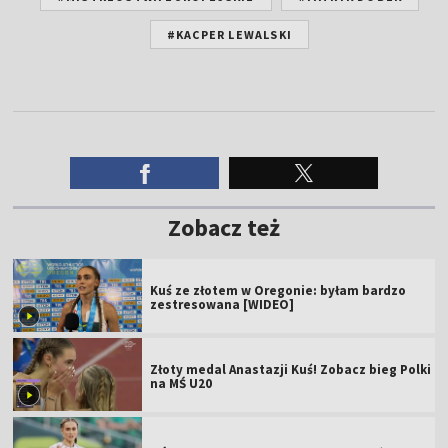
#KACPER LEWALSKI
Zobacz też
Kuś ze złotem w Oregonie: byłam bardzo
zestresowana [WIDEO]
Złoty medal Anastazji Kuś! Zobacz bieg Polki
na MŚ U20