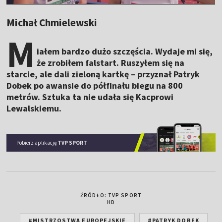
Michał Chmielewski
M
iałem bardzo dużo szczęścia. Wydaje mi się,
że zrobiłem falstart. Ruszyłem się na
starcie, ale dali zieloną kartkę – przyznał Patryk
Dobek po awansie do półfinału biegu na 800
metrów. Sztuka ta nie udała się Kacprowi
Lewalskiemu.
Pobierz aplikację
TVP SPORT
ŹRÓDŁO: TVP SPORT
HD
#MISTRZOSTWA EUROPEJSKIE
#PATRYK DOBEK