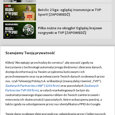
Betclic 2 liga: oglądaj transmisje w TVP
Sport! [ZAPOWIEDŹ]
Piłka nożna na okrągło! Oglądaj krajowe
rozgrywki w TVP [ZAPOWIEDŹ]
Szanujemy Twoją prywatność
TVP
Kliknij "Akceptuję i przechodzę do serwisu", aby wyrazić zgody na
korzystanie z technologii automatycznego śledzenia i zbierania danych,
Abonament TVP
Regulamin TVP
dostęp do informacji na Twoim urządzeniu końcowym i ich
Polityka prywatności
Sklep TVP
przechowywanie oraz na przetwarzanie Twoich danych osobowych przez
nas, czyli Telewizję Polską S.A. w likwidacji (zwaną dalej również „TVP”),
Biuro Reklamy
Moje zgody
Zaufanych Partnerów z IAB* (1201 firm)
oraz pozostałych
Zaufanych
Partnerów TVP (93 firm)
, w celach marketingowych (w tym do
Oferta Handlowa
Biuro reklamy
zautomatyzowanego dopasowania reklam do Twoich zainteresowań i
mierzenia ich skuteczności) i pozostałych, które wskazujemy poniżej, a
Telegazeta ogłoszenia
Kontakt
także zgody na udostępnianie przez nas identyfikatora PPID do Google.
Emisja w TVP
Twoje dane osobowe zbierane podczas odwiedzania przez Ciebie naszych