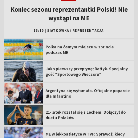
Koniec sezonu reprezentantki Polski! Nie
wystąpi na ME
13:10
|
SIATKÓWKA
/
REPREZENTACJA
Polka na ósmym miejscu w sprincie
podczas ME
Jako pierwszy przepłynął Bałtyk. Specjalny
gość "Sportowego Wieczoru"
Argentyna się wyłamała. Oficjalne poparcie
dla Infantino
21-latek rozstał się z Lechem. Dołączył do
duetu Polaków
ME w lekkoatletyce w TVP. Sprawdź, kiedy