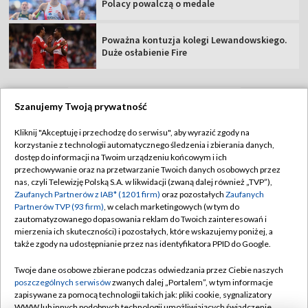
Polacy powalczą o medale
Poważna kontuzja kolegi Lewandowskiego.
Duże osłabienie Fire
Szanujemy Twoją prywatność
TVP
Kliknij "Akceptuję i przechodzę do serwisu", aby wyrazić zgody na
korzystanie z technologii automatycznego śledzenia i zbierania danych,
Abonament TVP
Regulamin TVP
dostęp do informacji na Twoim urządzeniu końcowym i ich
Polityka prywatności
Sklep TVP
przechowywanie oraz na przetwarzanie Twoich danych osobowych przez
nas, czyli Telewizję Polską S.A. w likwidacji (zwaną dalej również „TVP”),
Biuro Reklamy
Moje zgody
Zaufanych Partnerów z IAB* (1201 firm)
oraz pozostałych
Zaufanych
Partnerów TVP (93 firm)
, w celach marketingowych (w tym do
Oferta Handlowa
Biuro reklamy
zautomatyzowanego dopasowania reklam do Twoich zainteresowań i
mierzenia ich skuteczności) i pozostałych, które wskazujemy poniżej, a
Telegazeta ogłoszenia
Kontakt
także zgody na udostępnianie przez nas identyfikatora PPID do Google.
Emisja w TVP
Twoje dane osobowe zbierane podczas odwiedzania przez Ciebie naszych
Kanały
Rada Programowa
poszczególnych serwisów
zwanych dalej „Portalem”, w tym informacje
zapisywane za pomocą technologii takich jak: pliki cookie, sygnalizatory
Ogłoszenia przetargowe
WWW lub innych podobnych technologii umożliwiających świadczenie