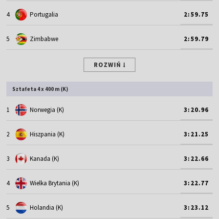
4
Portugalia
2:59.75
5
Zimbabwe
2:59.79
ROZWIŃ
Sztafeta 4 x 400 m (K)
1
Norwegia (K)
3:20.96
2
Hiszpania (K)
3:21.25
3
Kanada (K)
3:22.66
4
Wielka Brytania (K)
3:22.77
5
Holandia (K)
3:23.12