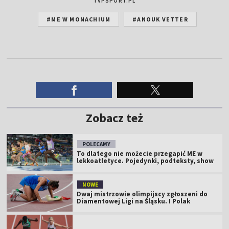
TVPSPORT.PL
#ME W MONACHIUM
#ANOUK VETTER
Zobacz też
POLECAMY
To dlatego nie możecie przegapić ME w
lekkoatletyce. Pojedynki, podteksty, show
NOWE
Dwaj mistrzowie olimpijscy zgłoszeni do
Diamentowej Ligi na Śląsku. I Polak