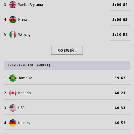
3
Wielka Brytania
3:09.84
4
Kenia
3:09.93
5
Włochy
3:10.52
ROZWIŃ
Sztafeta 4 x 100 m (MIKST)
1
Jamajka
39.62
2
Kanada
40.23
3
USA
40.33
4
Niemcy
40.52