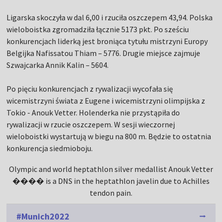
Ligarska skoczyła w dal 6,00 i rzuciła oszczepem 43,94. Polska
wieloboistka zgromadziła łącznie 5173 pkt. Po sześciu
konkurencjach liderką jest broniąca tytułu mistrzyni Europy
Belgijka Nafissatou Thiam – 5776. Drugie miejsce zajmuje
Szwajcarka Annik Kalin – 5604.
Po pięciu konkurencjach z rywalizacji wycofała się
wicemistrzyni świata z Eugene i wicemistrzyni olimpijska z
Tokio - Anouk Vetter. Holenderka nie przystąpiła do
rywalizacji w rzucie oszczepem. W sesji wieczornej
wieloboistki wystartują w biegu na 800 m. Będzie to ostatnia
konkurencja siedmioboju.
Olympic and world heptathlon silver medallist Anouk Vetter
���� is a DNS in the heptathlon javelin due to Achilles
tendon pain.
#Munich2022