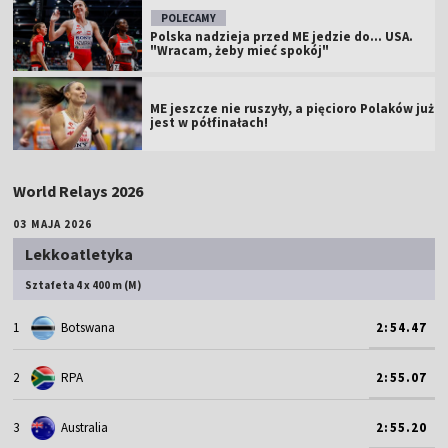
POLECAMY
Polska nadzieja przed ME jedzie do... USA.
"Wracam, żeby mieć spokój"
ME jeszcze nie ruszyły, a pięcioro Polaków już
jest w półfinałach!
World Relays 2026
03 MAJA 2026
Lekkoatletyka
Sztafeta 4 x 400 m (M)
1
Botswana
2:54.47
2
RPA
2:55.07
3
Australia
2:55.20