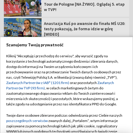
Tour de Pologne [NA ŻYWO]. Oglądaj 5. etap
w TVP!
Anastazja Kuś po awansie do finału MŚ U20:
testy pokazują, że forma idzie w górę
[WIDEO]
Szanujemy Twoją prywatność
Kliknij "Akceptuję i przechodzę do serwisu", aby wyrazić zgody na
korzystanie z technologii automatycznego śledzenia i zbierania danych,
TVP
dostęp do informacji na Twoim urządzeniu końcowym i ich
przechowywanie oraz na przetwarzanie Twoich danych osobowych przez
Abonament TVP
Regulamin TVP
nas, czyli Telewizję Polską S.A. w likwidacji (zwaną dalej również „TVP”),
Polityka prywatności
Sklep TVP
Zaufanych Partnerów z IAB* (1201 firm)
oraz pozostałych
Zaufanych
Partnerów TVP (93 firm)
, w celach marketingowych (w tym do
Biuro Reklamy
Moje zgody
zautomatyzowanego dopasowania reklam do Twoich zainteresowań i
mierzenia ich skuteczności) i pozostałych, które wskazujemy poniżej, a
Oferta Handlowa
Biuro reklamy
także zgody na udostępnianie przez nas identyfikatora PPID do Google.
Telegazeta ogłoszenia
Kontakt
Twoje dane osobowe zbierane podczas odwiedzania przez Ciebie naszych
Emisja w TVP
poszczególnych serwisów
zwanych dalej „Portalem”, w tym informacje
zapisywane za pomocą technologii takich jak: pliki cookie, sygnalizatory
Kanały
Rada Programowa
WWW lub innych podobnych technologii umożliwiających świadczenie