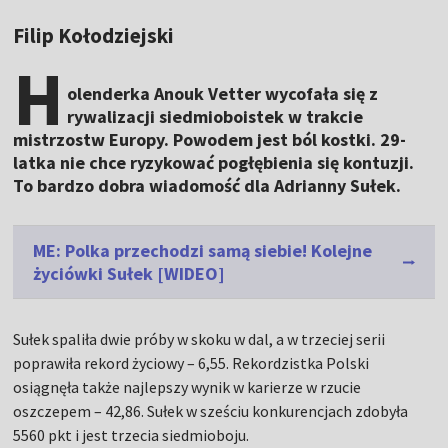
Filip Kołodziejski
H
olenderka Anouk Vetter wycofała się z
rywalizacji siedmioboistek w trakcie
mistrzostw Europy. Powodem jest ból kostki. 29-
latka nie chce ryzykować pogłębienia się kontuzji.
To bardzo dobra wiadomość dla Adrianny Sułek.
ME: Polka przechodzi samą siebie! Kolejne
życiówki Sułek [WIDEO]
Sułek spaliła dwie próby w skoku w dal, a w trzeciej serii
poprawiła rekord życiowy – 6,55. Rekordzistka Polski
osiągnęła także najlepszy wynik w karierze w rzucie
oszczepem – 42,86. Sułek w sześciu konkurencjach zdobyła
5560 pkt i jest trzecia siedmioboju.