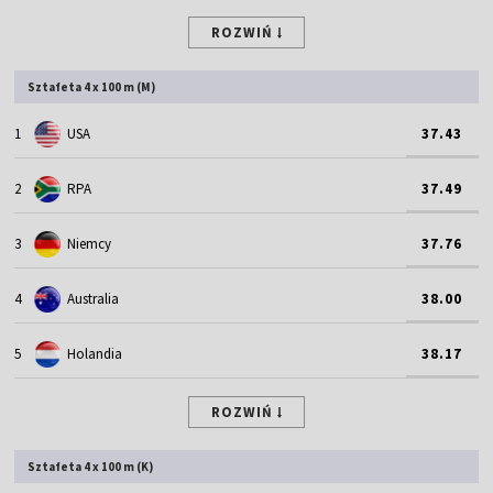
ROZWIŃ
Sztafeta 4 x 100 m (M)
1
USA
37.43
2
RPA
37.49
3
Niemcy
37.76
4
Australia
38.00
5
Holandia
38.17
ROZWIŃ
Sztafeta 4 x 100 m (K)