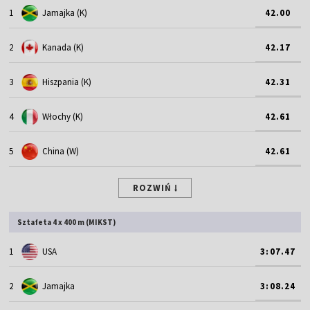
1
Jamajka (K)
42.00
2
Kanada (K)
42.17
3
Hiszpania (K)
42.31
4
Włochy (K)
42.61
5
China (W)
42.61
ROZWIŃ
Sztafeta 4 x 400 m (MIKST)
1
USA
3:07.47
2
Jamajka
3:08.24