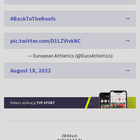
#BackToTheRoofs
pic.twitter.com/D1LZVivkNC
— European Athletics (@EuroAthletics)
August 18, 2022
Pobierz aplikację
TVP SPORT
ŹRÓDŁO: