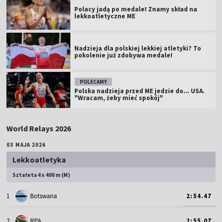
Polacy jadą po medale! Znamy skład na
lekkoatletyczne ME
Nadzieja dla polskiej lekkiej atletyki? To
pokolenie już zdobywa medale!
POLECAMY
Polska nadzieja przed ME jedzie do... USA.
"Wracam, żeby mieć spokój"
World Relays 2026
03 MAJA 2026
Lekkoatletyka
Sztafeta 4 x 400 m (M)
1
Botswana
2:54.47
2
RPA
2:55.07