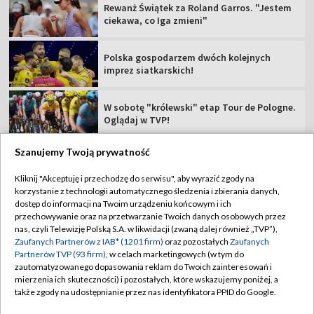
Rewanż Świątek za Roland Garros. "Jestem
ciekawa, co Iga zmieni"
Polska gospodarzem dwóch kolejnych
imprez siatkarskich!
W sobotę "królewski" etap Tour de Pologne.
Oglądaj w TVP!
Szanujemy Twoją prywatność
Kliknij "Akceptuję i przechodzę do serwisu", aby wyrazić zgody na
korzystanie z technologii automatycznego śledzenia i zbierania danych,
TVP
dostęp do informacji na Twoim urządzeniu końcowym i ich
Abonament TVP
Regulamin TVP
przechowywanie oraz na przetwarzanie Twoich danych osobowych przez
nas, czyli Telewizję Polską S.A. w likwidacji (zwaną dalej również „TVP”),
Polityka prywatności
Sklep TVP
Zaufanych Partnerów z IAB* (1201 firm)
oraz pozostałych
Zaufanych
Partnerów TVP (93 firm)
, w celach marketingowych (w tym do
Biuro Reklamy
Moje zgody
zautomatyzowanego dopasowania reklam do Twoich zainteresowań i
mierzenia ich skuteczności) i pozostałych, które wskazujemy poniżej, a
Oferta Handlowa
Biuro reklamy
także zgody na udostępnianie przez nas identyfikatora PPID do Google.
Telegazeta ogłoszenia
Kontakt