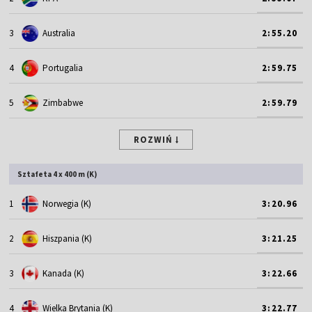
3
Australia
2:55.20
4
Portugalia
2:59.75
5
Zimbabwe
2:59.79
ROZWIŃ
Sztafeta 4 x 400 m (K)
1
Norwegia (K)
3:20.96
2
Hiszpania (K)
3:21.25
3
Kanada (K)
3:22.66
4
Wielka Brytania (K)
3:22.77