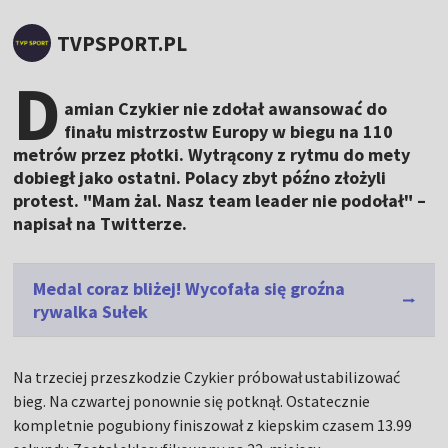
TVPSPORT.PL
D
amian Czykier nie zdołał awansować do
finału mistrzostw Europy w biegu na 110
metrów przez płotki. Wytrącony z rytmu do mety
dobiegł jako ostatni. Polacy zbyt późno złożyli
protest. "Mam żal. Nasz team leader nie podołał" –
napisał na Twitterze.
Medal coraz bliżej! Wycofała się groźna
rywalka Sułek
Na trzeciej przeszkodzie Czykier próbował ustabilizować
bieg. Na czwartej ponownie się potknął. Ostatecznie
kompletnie pogubiony finiszował z kiepskim czasem 13.99