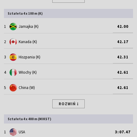
Sztafeta 4 x 100 m (K)
1
Jamajka (K)
42.00
2
Kanada (K)
42.17
3
Hiszpania (K)
42.31
4
Włochy (K)
42.61
5
China (W)
42.61
ROZWIŃ
Sztafeta 4 x 400 m (MIKST)
1
USA
3:07.47