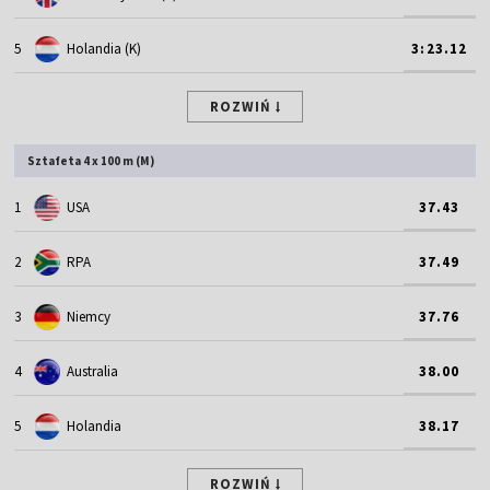
5
Holandia (K)
3:23.12
ROZWIŃ
Sztafeta 4 x 100 m (M)
1
USA
37.43
2
RPA
37.49
3
Niemcy
37.76
4
Australia
38.00
5
Holandia
38.17
ROZWIŃ