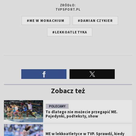
ŹRÓDŁO:
TVPSPORT.PL
#ME W MONACHIUM
#DAMIAN CZYKIER
#LEKKOATLETYKA
Zobacz też
POLECAMY
To dlatego nie możecie przegapić ME.
Pojedynki, podteksty, show
ME w lekkoatletyce w TVP. Sprawdź, kiedy