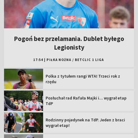
Pogoń bez przelamania. Dublet byłego
Legionisty
17:54
|
PIŁKA NOŻNA
/
BETCLIC 1 LIGA
Polka z tytułem rangi WTA! Trzeci rok z
rzędu
Posłuchał rad Rafała Majki i... wygrał etap
TdP
Rodzinny pojedynek na TdP. Jeden z braci
wygrał etap!