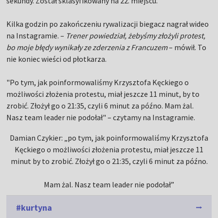
sekundy. Został sklasyfikowany na 22. miejscu.
Kilka godzin po zakończeniu rywalizacji biegacz nagrał wideo
na Instagramie. –
Trener powiedział, żebyśmy złożyli protest,
bo moje błędy wynikały ze zderzenia z Francuzem
– mówił. To
nie koniec wieści od płotkarza.
"Po tym, jak poinformowaliśmy Krzysztofa Kęckiego o
możliwości złożenia protestu, miał jeszcze 11 minut, by to
zrobić. Złożył go o 21:35, czyli 6 minut za późno. Mam żal.
Nasz team leader nie podołał" – czytamy na Instagramie.
Damian Czykier: „po tym, jak poinformowaliśmy Krzysztofa
Kęckiego o możliwości złożenia protestu, miał jeszcze 11
minut by to zrobić. Złożył go o 21:35, czyli 6 minut za późno.
Mam żal. Nasz team leader nie podołał”
#kurtyna