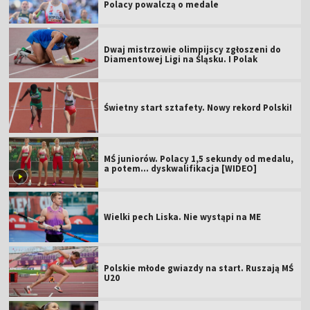
Polacy powalczą o medale
Dwaj mistrzowie olimpijscy zgłoszeni do
Diamentowej Ligi na Śląsku. I Polak
Świetny start sztafety. Nowy rekord Polski!
MŚ juniorów. Polacy 1,5 sekundy od medalu,
a potem... dyskwalifikacja [WIDEO]
Wielki pech Liska. Nie wystąpi na ME
Polskie młode gwiazdy na start. Ruszają MŚ
U20