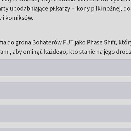
arty upodabniające piłkarzy – ikony piłki nożnej, do
 i komiksów.
ia do grona Bohaterów FUT jako Phase Shift, któr
rami, aby ominąć każdego, kto stanie na jego dr