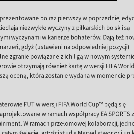
prezentowane po raz pierwszy w poprzedniej edycj
edlają niezwykłe wyczyny z piłkarskich boisk i są
nymi wyczynami w karierze bohaterów. Dają też n
arzeń, gdyż (ustawieni na odpowiedniej pozycji)
e zgranie powiązane z ich ligą w nowym systemi
rowie otrzymają również kartę w wersji FIFA Worl
wyższą oceną, która zostanie wydana w momencie p
terowie FUT w wersji FIFA World Cup™ będą się
zaprojektowane w ramach współpracy EA SPORTS 
inment. W ramach przełomowej kolaboracji, jedn
 całym świecie, artyści studia Marvel stworzyli uni