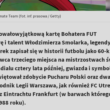
te Team (fot. inf. prasowa / Getty)
owałowyjątkową kartę Bohatera FUT
ę i talent Włodzimierza Smolarka, legend
rek zapisał się w historii futbolu jako 60-
ywca trzeciego miejsca na mistrzostwach ś
dialu cztery lata później, gwiazda i symbo
iętował zdobycie Pucharu Polski oraz dw
wodnik Legii Warszawa, jak również FC Utre
 Eintrachtu Frankfurt (w barwach któreg
988 roku).