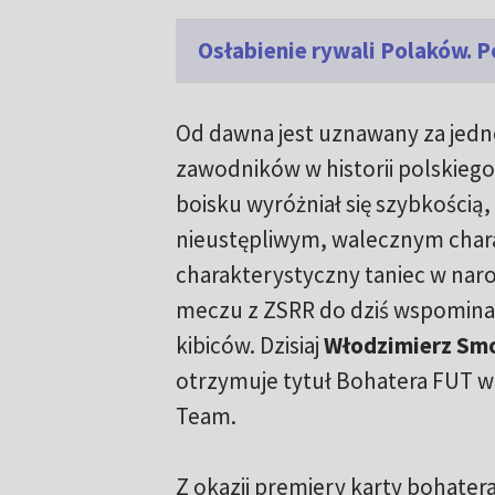
Osłabienie rywali Polaków. 
Od dawna jest uznawany za jedn
zawodników w historii polskiego
boisku wyróżniał się szybkością,
nieustępliwym, walecznym char
charakterystyczny taniec w naro
meczu z ZSRR do dziś wspominan
kibiców. Dzisiaj
Włodzimierz Sm
otrzymuje tytuł Bohatera FUT w 
Team.
Z okazji premiery karty bohater