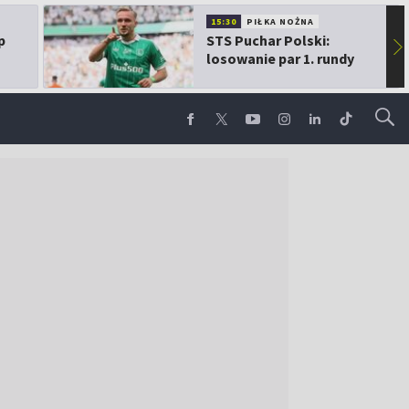
15:30
PIŁKA NOŻNA
p
STS Puchar Polski:
▶
losowanie par 1. rundy