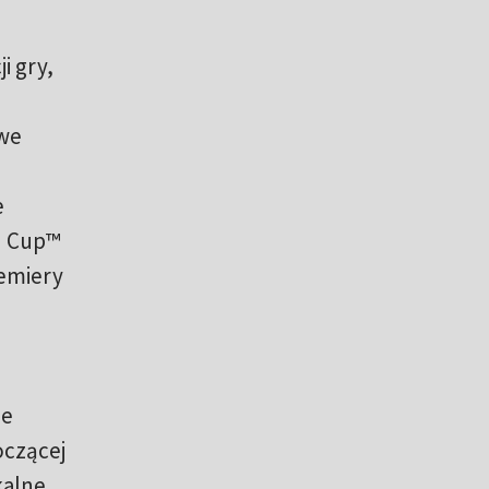
i gry,
owe
e
d Cup™
remiery
ze
oczącej
kalne