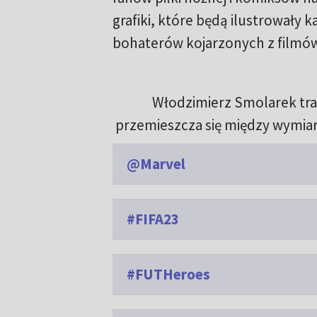
grafiki, które będą ilustrowały k
bohaterów kojarzonych z filmów
Włodzimierz Smolarek traf
przemieszcza się między wymia
@Marvel
#FIFA23
#FUTHeroes