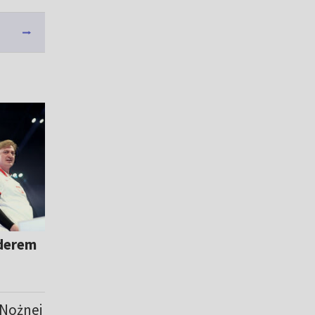
iderem
 Nożnej