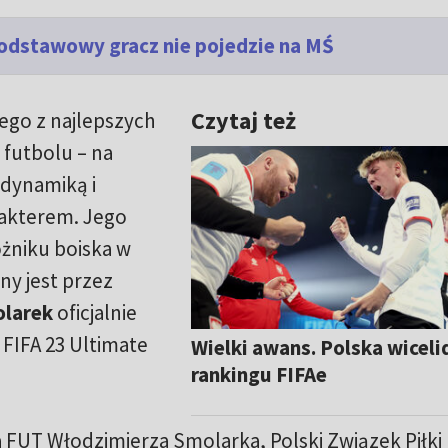
Podstawowy gracz nie pojedzie na MŚ
Czytaj też
ego z najlepszych
 futbolu – na
 dynamiką i
akterem. Jego
żniku boiska w
y jest przez
olarek
oficjalnie
FIFA 23 Ultimate
Wielki awans. Polska wicel
rankingu FIFAe
a FUT Włodzimierza Smolarka, Polski Związek Piłki