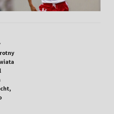
y
krotny
wiata
l
a
cht,
o