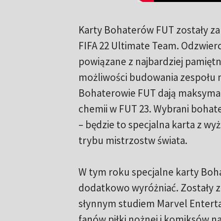
Karty Bohaterów FUT zostały za
FIFA 22 Ultimate Team. Odzwierci
powiązane z najbardziej pamięt
możliwości budowania zespołu m
Bohaterowie FUT dają maksymaln
chemii w FUT 23. Wybrani bohate
– będzie to specjalna karta z 
trybu mistrzostw świata.
W tym roku specjalne karty Boha
dodatkowo wyróżniać. Zostały 
słynnym studiem Marvel Enterta
fanów piłki nożnej i komiksów na