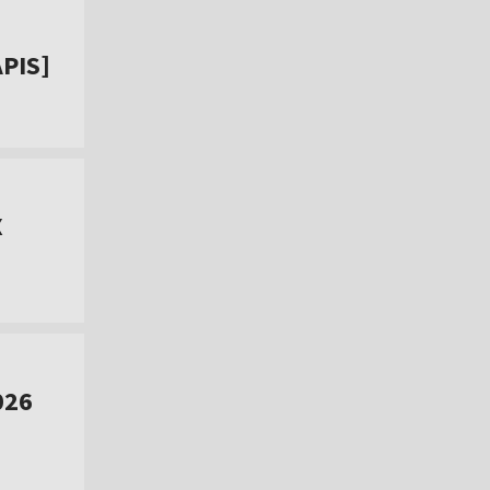
PIS]
X
026