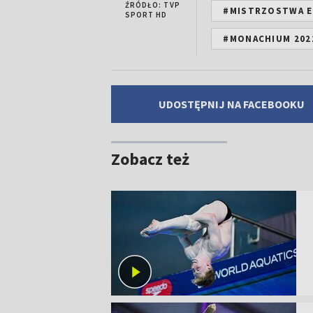
ŹRÓDŁO: TVP
#MISTRZOSTWA E
SPORT HD
#MONACHIUM 202
UDOSTĘPNIJ NA FACEBOOKU
Zobacz też