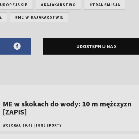
UROPEJSKIE
#KAJAKARSTWO
#TRANSMISJA
2
#ME W KAJAKARSTWIE
UDOSTĘPNIJ NA X
ME w skokach do wody: 10 m mężczyzn
[ZAPIS]
WCZORAJ, 19:42
|
INNE SPORTY