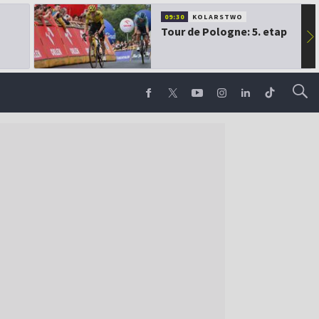
09:30
KOLARSTWO
Tour de Pologne: 5. etap
▶