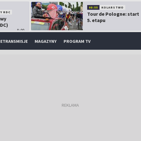
08:55
KOLARSTWO
Y RDC
Tour de Pologne: start
owy
5. etapu
RDC)
8:00
ETRANSMISJE
MAGAZYNY
PROGRAM TV