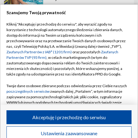
Szanujemy Twoją prywatność
Kliknij "Akceptuję i przechodzę do serwisu", aby wyrazić zgody na
korzystanie z technologii automatycznego śledzenia i zbierania danych,
TVP
dostęp do informacji na Twoim urządzeniu końcowym i ich
Abonament TVP
Regulamin TVP
przechowywanie oraz na przetwarzanie Twoich danych osobowych przez
nas, czyli Telewizję Polską S.A. w likwidacji (zwaną dalej również „TVP”),
Polityka prywatności
Sklep TVP
Zaufanych Partnerów z IAB* (1201 firm)
oraz pozostałych
Zaufanych
Partnerów TVP (93 firm)
, w celach marketingowych (w tym do
Biuro Reklamy
Moje zgody
zautomatyzowanego dopasowania reklam do Twoich zainteresowań i
mierzenia ich skuteczności) i pozostałych, które wskazujemy poniżej, a
Oferta Handlowa
Biuro reklamy
także zgody na udostępnianie przez nas identyfikatora PPID do Google.
Telegazeta ogłoszenia
Kontakt
Twoje dane osobowe zbierane podczas odwiedzania przez Ciebie naszych
Emisja w TVP
poszczególnych serwisów
zwanych dalej „Portalem”, w tym informacje
zapisywane za pomocą technologii takich jak: pliki cookie, sygnalizatory
Kanały
Rada Programowa
WWW lub innych podobnych technologii umożliwiających świadczenie
dopasowanych i bezpiecznych usług, personalizację treści oraz reklam,
Ogłoszenia przetargowe
udostępnianie funkcji mediów społecznościowych oraz analizowanie
©2026 Telewizja Polska Spółka Akcyjna w likwidacji
Akceptuję i przechodzę do serwisu
ruchu w Internecie.
Akademia Telewizyjna
Informacje o nadawcy
Twoje dane osobowe zbierane podczas odwiedzania przez Ciebie
Ustawienia zaawansowane
News
Transmisje
Wideo
Więcej
poszczególnych serwisów
na Portalu, takie jak adresy IP, identyfikatory