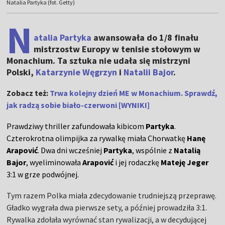
Natalia Partyka (fot. Getty)
N
atalia Partyka
awansowała do 1/8 finału
mistrzostw Europy w tenisie stołowym w
Monachium. Ta sztuka nie udała się mistrzyni
Polski,
Katarzynie Węgrzyn
i
Natalii Bajor
.
Zobacz też:
Trwa kolejny dzień ME w Monachium. Sprawdź,
jak radzą sobie biało-czerwoni [WYNIKI]
Prawdziwy thriller zafundowała kibicom
Partyka
.
Czterokrotna olimpijka za rywalkę miała Chorwatkę
Hanę
Arapović
. Dwa dni wcześniej
Partyka
, wspólnie z
Natalią
Bajor
, wyeliminowała
Arapović
i jej rodaczkę
Mateję Jeger
3:1 w grze podwójnej.
Tym razem Polka miała zdecydowanie trudniejszą przeprawę.
Gładko wygrała dwa pierwsze sety, a później prowadziła 3:1.
Rywalka zdołała wyrównać stan rywalizacji, a w decydującej