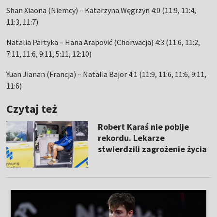
Shan Xiaona (Niemcy) – Katarzyna Węgrzyn 4:0 (11:9, 11:4,
11:3, 11:7)
Natalia Partyka – Hana Arapović (Chorwacja) 4:3 (11:6, 11:2,
7:11, 11:6, 9:11, 5:11, 12:10)
Yuan Jianan (Francja) – Natalia Bajor 4:1 (11:9, 11:6, 11:6, 9:11,
11:6)
Czytaj też
Robert Karaś nie pobije
rekordu. Lekarze
stwierdzili zagrożenie życia