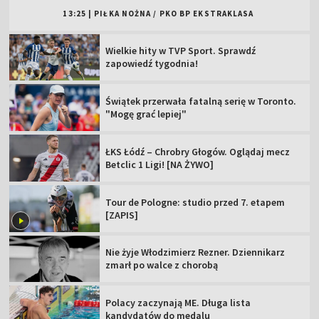
13:25
|
PIŁKA NOŻNA
/
PKO BP EKSTRAKLASA
Wielkie hity w TVP Sport. Sprawdź
zapowiedź tygodnia!
Świątek przerwała fatalną serię w Toronto.
"Mogę grać lepiej"
ŁKS Łódź – Chrobry Głogów. Oglądaj mecz
Betclic 1 Ligi! [NA ŻYWO]
Tour de Pologne: studio przed 7. etapem
[ZAPIS]
Nie żyje Włodzimierz Rezner. Dziennikarz
zmarł po walce z chorobą
Polacy zaczynają ME. Długa lista
kandydatów do medalu