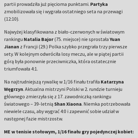
partii prowadziła już pięcioma punktami.
Partyka
zmobilizowała się i wygrała ostatniego seta na przewagi
(12:10).
Najwyżej klasyfikowana z biało-czerwonych w światowym
rankingu
Natalia Bajor
(75. miejsce) nie sprostała
Yuan
Jianan
z Francji (29.) Polka szybko przegrała trzy pierwsze
sety. W kolejnym odwróciła losy meczu, ale w piątej partii
górą była ponownie przeciwniczka, która ostatecznie
triumfowała 4:1.
Na najtrudniejszą rywalkę w 1/16 finału trafiła
Katarzyna
Węgrzyn
. Aktualna mistrzyni Polski w 2. rundzie turnieju
głównego zmierzyła się z 17. zawodniczką rankingu
światowego – 39-letnią
Shan Xiaona
. Niemka potrzebowała
niewiele czasu, aby wygrać 4:0 i zapewnić sobie udział w
następnej fazie mistrzostw.
ME w tenisie stołowym, 1/16 finału gry pojedynczej kobiet: