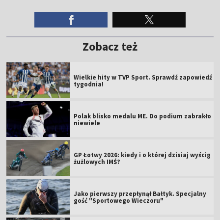
Zobacz też
Wielkie hity w TVP Sport. Sprawdź zapowiedź
tygodnia!
Polak blisko medalu ME. Do podium zabrakło
niewiele
GP Łotwy 2026: kiedy i o której dzisiaj wyścig
żużlowych IMŚ?
Jako pierwszy przepłynął Bałtyk. Specjalny
gość "Sportowego Wieczoru"