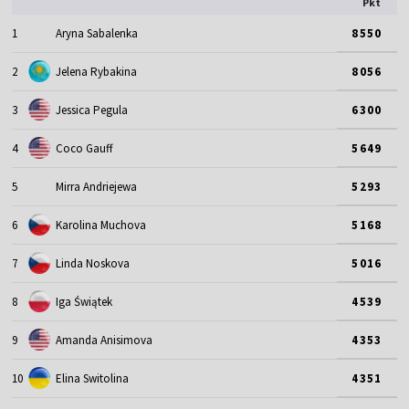
Pkt
1
Aryna Sabalenka
8550
2
Jelena Rybakina
8056
3
Jessica Pegula
6300
4
Coco Gauff
5649
5
Mirra Andriejewa
5293
6
Karolina Muchova
5168
7
Linda Noskova
5016
8
Iga Świątek
4539
9
Amanda Anisimova
4353
10
Elina Switolina
4351