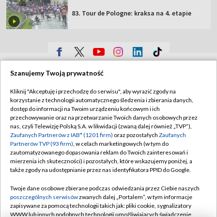
83. Tour de Pologne: kraksa na 4. etapie
TVP
Szanujemy Twoją prywatność
Abonament TVP
Regulamin TVP
Kliknij "Akceptuję i przechodzę do serwisu", aby wyrazić zgody na
Polityka prywatności
Sklep TVP
korzystanie z technologii automatycznego śledzenia i zbierania danych,
dostęp do informacji na Twoim urządzeniu końcowym i ich
Biuro Reklamy
Moje zgody
przechowywanie oraz na przetwarzanie Twoich danych osobowych przez
nas, czyli Telewizję Polską S.A. w likwidacji (zwaną dalej również „TVP”),
Oferta Handlowa
Biuro reklamy
Zaufanych Partnerów z IAB* (1201 firm)
oraz pozostałych
Zaufanych
Partnerów TVP (93 firm)
, w celach marketingowych (w tym do
Telegazeta ogłoszenia
Kontakt
zautomatyzowanego dopasowania reklam do Twoich zainteresowań i
Emisja w TVP
mierzenia ich skuteczności) i pozostałych, które wskazujemy poniżej, a
także zgody na udostępnianie przez nas identyfikatora PPID do Google.
Kanały
Rada Programowa
Twoje dane osobowe zbierane podczas odwiedzania przez Ciebie naszych
Ogłoszenia przetargowe
poszczególnych serwisów
zwanych dalej „Portalem”, w tym informacje
©2026 Telewizja Polska Spółka Akcyjna w likwidacji
zapisywane za pomocą technologii takich jak: pliki cookie, sygnalizatory
Akademia Telewizyjna
WWW lub innych podobnych technologii umożliwiających świadczenie