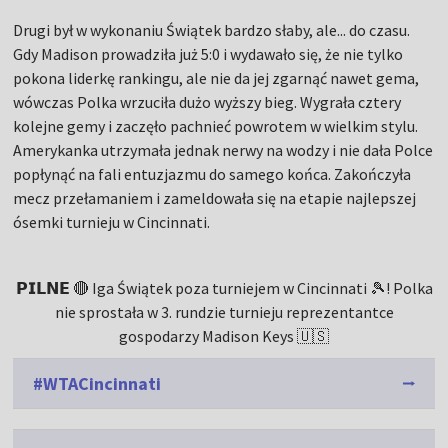
Drugi był w wykonaniu Świątek bardzo słaby, ale... do czasu.
Gdy Madison prowadziła już 5:0 i wydawało się, że nie tylko
pokona liderkę rankingu, ale nie da jej zgarnąć nawet gema,
wówczas Polka wrzuciła dużo wyższy bieg. Wygrała cztery
kolejne gemy i zaczęło pachnieć powrotem w wielkim stylu.
Amerykanka utrzymała jednak nerwy na wodzy i nie dała Polce
popłynąć na fali entuzjazmu do samego końca. Zakończyła
mecz przełamaniem i zameldowała się na etapie najlepszej
ósemki turnieju w Cincinnati.
𝗣𝗜𝗟𝗡𝗘 🔴 Iga Świątek poza turniejem w Cincinnati 🎾! Polka
nie sprostała w 3. rundzie turnieju reprezentantce
gospodarzy Madison Keys 🇺🇸
#WTACincinnati