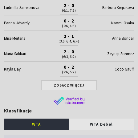
2 - 0
Ludmilla Samsonova
Barbora Krejcikova
(6:1, 7:5)
0 - 2
Panna Udvardy
Naomi Osaka
(2:6, 4:6)
2 - 1
Elise Mertens
Anna Bondar
(3:6, 6:4, 6:4)
2 - 0
Maria Sakkari
Zeynep Sonmez
(6:3, 6:2)
0 - 2
Kayla Day
Coco Gauff
(2:6, 5:7)
ZOBACZ WIĘCEJ
Klasyfikacje
WTA
WTA Debel