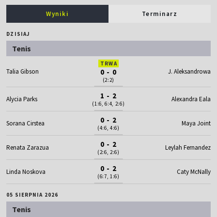
Wyniki
Terminarz
DZISIAJ
Tenis
TRWA
Talia Gibson
0 - 0
J. Aleksandrowa
(2:2)
1 - 2
Alycia Parks
Alexandra Eala
(1:6, 6:4, 2:6)
0 - 2
Sorana Cirstea
Maya Joint
(4:6, 4:6)
0 - 2
Renata Zarazua
Leylah Fernandez
(2:6, 2:6)
0 - 2
Linda Noskova
Caty McNally
(6:7, 1:6)
05 SIERPNIA 2026
Tenis