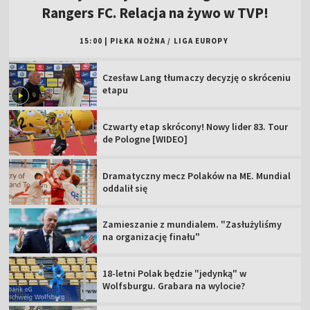
Rangers FC. Relacja na żywo w TVP!
15:00
|
PIŁKA NOŻNA
/
LIGA EUROPY
Czesław Lang tłumaczy decyzję o skróceniu
etapu
Czwarty etap skrócony! Nowy lider 83. Tour
de Pologne [WIDEO]
Dramatyczny mecz Polaków na ME. Mundial
oddalił się
Zamieszanie z mundialem. "Zasłużyliśmy
na organizację finału"
18-letni Polak będzie "jedynką" w
Wolfsburgu. Grabara na wylocie?