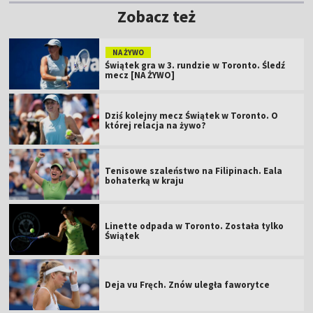
Zobacz też
NA ŻYWO
Świątek gra w 3. rundzie w Toronto. Śledź
mecz [NA ŻYWO]
Dziś kolejny mecz Świątek w Toronto. O
której relacja na żywo?
Tenisowe szaleństwo na Filipinach. Eala
bohaterką w kraju
Linette odpada w Toronto. Została tylko
Świątek
Deja vu Fręch. Znów uległa faworytce