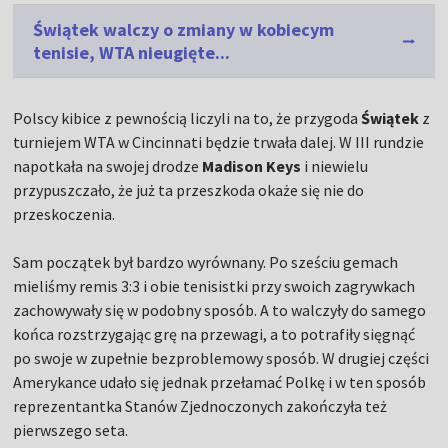
Świątek walczy o zmiany w kobiecym
tenisie, WTA nieugięte...
Polscy kibice z pewnością liczyli na to, że przygoda
Świątek
z
turniejem WTA w Cincinnati będzie trwała dalej. W III rundzie
napotkała na swojej drodze
Madison Keys
i niewielu
przypuszczało, że już ta przeszkoda okaże się nie do
przeskoczenia.
Sam początek był bardzo wyrównany. Po sześciu gemach
mieliśmy remis 3:3 i obie tenisistki przy swoich zagrywkach
zachowywały się w podobny sposób. A to walczyły do samego
końca rozstrzygając grę na przewagi, a to potrafiły sięgnąć
po swoje w zupełnie bezproblemowy sposób. W drugiej części
Amerykance udało się jednak przełamać Polkę i w ten sposób
reprezentantka Stanów Zjednoczonych zakończyła też
pierwszego seta.