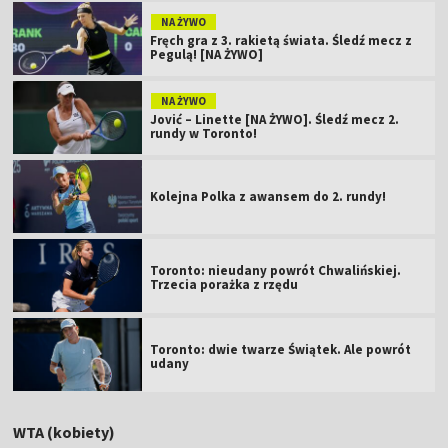
NA ŻYWO
Fręch gra z 3. rakietą świata. Śledź mecz z
Pegulą! [NA ŻYWO]
NA ŻYWO
Jović – Linette [NA ŻYWO]. Śledź mecz 2.
rundy w Toronto!
Kolejna Polka z awansem do 2. rundy!
Toronto: nieudany powrót Chwalińskiej.
Trzecia porażka z rzędu
Toronto: dwie twarze Świątek. Ale powrót
udany
WTA (kobiety)