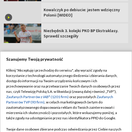
Kowalczyk po debiucie: jestem wdzięczny
Polonii [WIDEO]
Niezbędnik 3. kolejki PKO BP Ekstraklasy.
Sprawdź szczegóły
Szanujemy Twoją prywatność
TVP
Kliknij "Akceptuję i przechodzę do serwisu", aby wyrazić zgody na
korzystanie z technologii automatycznego śledzenia i zbierania danych,
Abonament TVP
Regulamin TVP
dostęp do informacji na Twoim urządzeniu końcowym i ich
Polityka prywatności
Sklep TVP
przechowywanie oraz na przetwarzanie Twoich danych osobowych przez
nas, czyli Telewizję Polską S.A. w likwidacji (zwaną dalej również „TVP”),
Biuro Reklamy
Moje zgody
Zaufanych Partnerów z IAB* (1201 firm)
oraz pozostałych
Zaufanych
Partnerów TVP (93 firm)
, w celach marketingowych (w tym do
Oferta Handlowa
Biuro reklamy
zautomatyzowanego dopasowania reklam do Twoich zainteresowań i
mierzenia ich skuteczności) i pozostałych, które wskazujemy poniżej, a
Telegazeta ogłoszenia
Kontakt
także zgody na udostępnianie przez nas identyfikatora PPID do Google.
Emisja w TVP
Twoje dane osobowe zbierane podczas odwiedzania przez Ciebie naszych