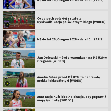
MŚ do lat 20, Oregon 2026 – dzień 2. [ZAPIS]
Co za pech polskiej sztafety!
Dyskwalifikacja po świetnym biegu [WIDEO]
MŚ do lat 20, Oregon 2026 – dzień 1. [ZAPIS]
Jan Delewski mówi o warunkach na MŚ U20 w
Oregonie [WIDEO]
Amelia Gibas przed MŚ U20: to naprawdę
mekka lekkoatletyki [WIDEO]
Anastazja Kuś: idealna okazja, aby poprawić
moją życiówkę [WIDEO]