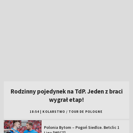
Rodzinny pojedynek na TdP. Jeden z braci
wygrał etap!
18:54
|
KOLARSTWO
/
TOUR DE POLOGNE
Polonia Bytom – Pogoń Siedlce. Betclic 1
Liga [MECZ]
Pogoń bez przełamania. Dublet byłego
Legionisty [WIDEO]
Polka z tytułem rangi WTA! Trzeci rok z
rzędu