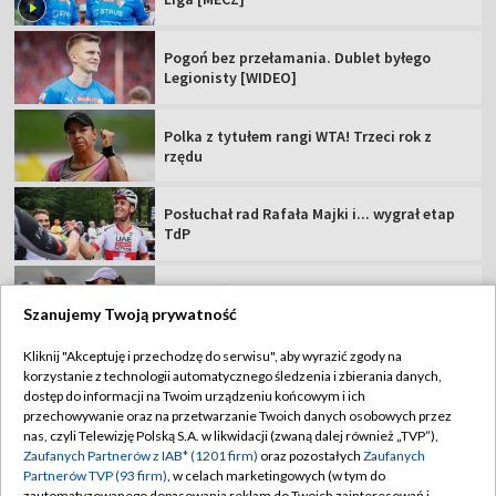
Posłuchał rad Rafała Majki i... wygrał etap
TdP
Rewanż Świątek za Roland Garros. "Jestem
ciekawa, co Iga zmieni"
Polska gospodarzem dwóch kolejnych
imprez siatkarskich!
TVP
Szanujemy Twoją prywatność
Abonament TVP
Regulamin TVP
Kliknij "Akceptuję i przechodzę do serwisu", aby wyrazić zgody na
Polityka prywatności
Sklep TVP
korzystanie z technologii automatycznego śledzenia i zbierania danych,
dostęp do informacji na Twoim urządzeniu końcowym i ich
Biuro Reklamy
Moje zgody
przechowywanie oraz na przetwarzanie Twoich danych osobowych przez
nas, czyli Telewizję Polską S.A. w likwidacji (zwaną dalej również „TVP”),
Oferta Handlowa
Biuro reklamy
Zaufanych Partnerów z IAB* (1201 firm)
oraz pozostałych
Zaufanych
Partnerów TVP (93 firm)
, w celach marketingowych (w tym do
Telegazeta ogłoszenia
Kontakt
zautomatyzowanego dopasowania reklam do Twoich zainteresowań i