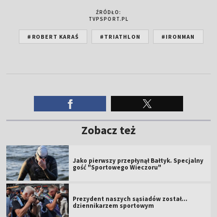
ŹRÓDŁO:
TVPSPORT.PL
#ROBERT KARAŚ
#TRIATHLON
#IRONMAN
Zobacz też
Jako pierwszy przepłynął Bałtyk. Specjalny
gość "Sportowego Wieczoru"
Prezydent naszych sąsiadów został...
dziennikarzem sportowym