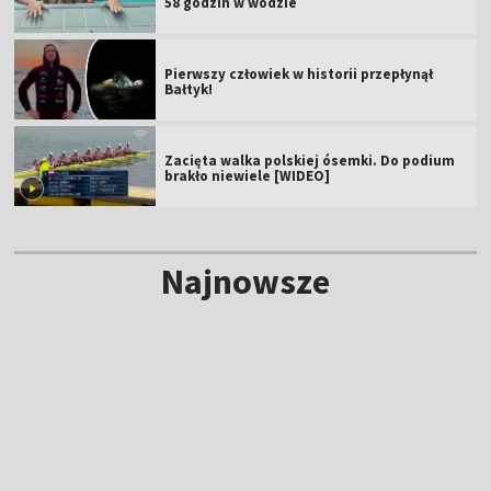
58 godzin w wodzie
Pierwszy człowiek w historii przepłynął
Bałtyk!
Zacięta walka polskiej ósemki. Do podium
brakło niewiele [WIDEO]
Najnowsze