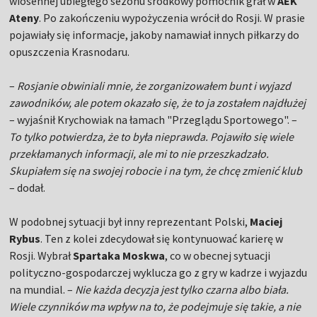
wiosennej ubiegłego sezonu środkowy pomocnik grał w
AEK
Ateny
. Po zakończeniu wypożyczenia wrócił do Rosji. W prasie
pojawiały się informacje, jakoby namawiał innych piłkarzy do
opuszczenia Krasnodaru.
–
Rosjanie obwiniali mnie, że zorganizowałem bunt i wyjazd
zawodników, ale potem okazało się, że to ja zostałem najdłużej
– wyjaśnił Krychowiak na łamach "Przeglądu Sportowego". –
To tylko potwierdza, że to była nieprawda. Pojawiło się wiele
przekłamanych informacji, ale mi to nie przeszkadzało.
Skupiałem się na swojej robocie i na tym, że chcę zmienić klub
– dodał.
W podobnej sytuacji był inny reprezentant Polski,
Maciej
Rybus
. Ten z kolei zdecydował się kontynuować karierę w
Rosji. Wybrał
Spartaka Moskwa
, co w obecnej sytuacji
polityczno-gospodarczej wyklucza go z gry w kadrze i wyjazdu
na mundial. –
Nie każda decyzja jest tylko czarna albo biała.
Wiele czynników ma wpływ na to, że podejmuje się takie, a nie