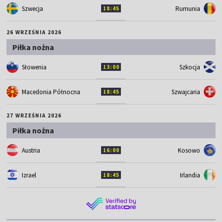
Szwecja
Rumunia
18:45
26 WRZEŚNIA 2026
Piłka nożna
Słowenia
Szkocja
13:00
Macedonia Północna
Szwajcaria
18:45
27 WRZEŚNIA 2026
Piłka nożna
Austria
Kosowo
16:00
Izrael
Irlandia
18:45