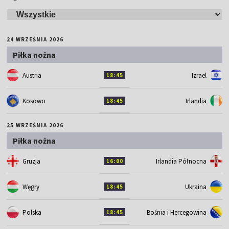
24 WRZEŚNIA 2026
Piłka nożna
Austria
Izrael
18:45
Kosowo
Irlandia
18:45
25 WRZEŚNIA 2026
Piłka nożna
Gruzja
Irlandia Północna
16:00
Węgry
Ukraina
18:45
Polska
Bośnia i Hercegowina
18:45