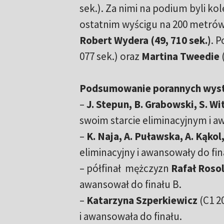
sek.). Za nimi na podium byli kole
ostatnim wyścigu na 200 metrów
Robert Wydera (49, 710 sek.)
. 
077 sek.) oraz
Martina Tweedie
(
Podsumowanie porannych wystę
–
J. Stepun, B. Grabowski, S. Wi
swoim starcie eliminacyjnym i a
–
K. Naja, A. Puławska, A. Kąkol
eliminacyjny i awansowały do fin
– półfinał mężczyzn
Rafał Roso
awansował do finału B.
–
Katarzyna Szperkiewicz
(C1 2
i awansowała do finału.