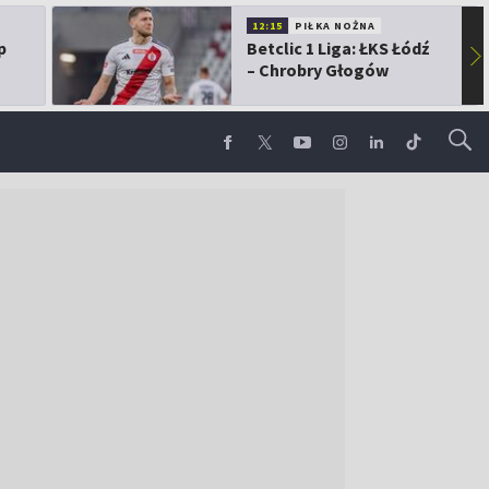
12:15
PIŁKA NOŻNA
p
Betclic 1 Liga: ŁKS Łódź
▶
– Chrobry Głogów