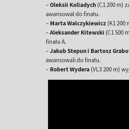
–
Oleksii Koliadych
(C1 200 m) z
awansował do finału.
–
Marta Walczykiewicz
(K1 200 
–
Aleksander Kitewski
(C1 500 m
finału A.
–
Jakub Stepun i Bartosz Grab
awansowali do finału.
–
Robert Wydera
(VL3 200 m) wyg