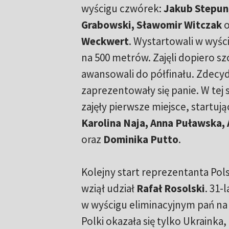
wyścigu czwórek:
Jakub Stepun
Grabowski, Sławomir Witczak
o
Weckwert
. Wystartowali w wyśc
na 500 metrów. Zajęli dopiero szó
awansowali do półfinału. Zdecyd
zaprezentowały się panie. W tej
zajęły pierwsze miejsce, startują
Karolina Naja, Anna Puławska, 
oraz
Dominika Putto
.
Kolejny start reprezentanta Pol
wziął udział
Rafał Rosolski
. 31-
w wyścigu eliminacyjnym pań na
Polki okazała się tylko Ukrainka,