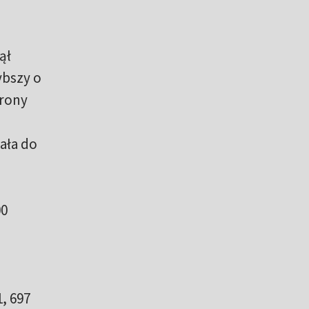
ął
ybszy o
trony
ała do
00
, 697