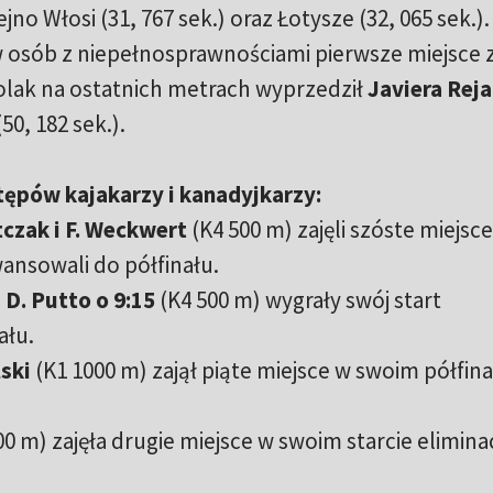
jno Włosi (31, 767 sek.) oraz Łotysze (32, 065 sek.)
 osób z niepełnosprawnościami pierwsze miejsce z
Polak na ostatnich metrach wyprzedził
Javiera Reja
50, 182 sek.).
pów kajakarzy i kanadyjkarzy:
tczak i F. Weckwert
(K4 500 m) zajęli szóste miejsc
wansowali do półfinału.
, D. Putto o 9:15
(K4 500 m) wygrały swój start
ału.
lski
(K1 1000 m) zajął piąte miejsce w swoim półfinal
00 m) zajęła drugie miejsce w swoim starcie elimin