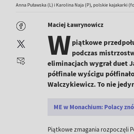
Anna Puławska (L) i Karolina Naja (P), polskie kajakarki 
Maciej Ławrynowicz
W
piątkowe przedpołu
podczas mistrzostw
eliminacjach wygrał duet J
półfinale wyścigu półfina
Walczykiewicz. To nie jedy
ME w Monachium: Polacy znó
Piątkowe zmagania rozpoczęli Po