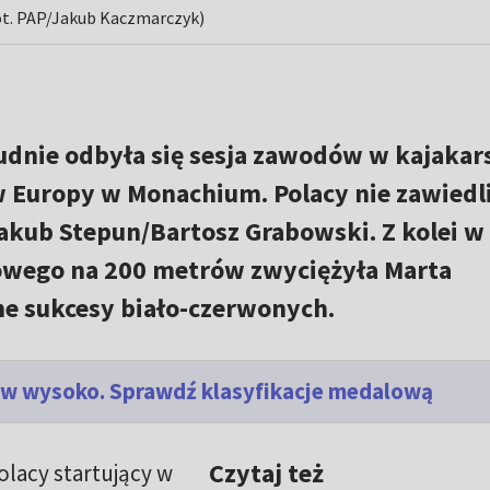
(fot. PAP/Jakub Kaczmarczyk)
dnie odbyła się sesja zawodów w kajakar
 Europy w Monachium. Polacy nie zawiedli
akub Stepun/Bartosz Grabowski. Z kolei w
łowego na 200 metrów zwyciężyła Marta
ne sukcesy biało-czerwonych.
w wysoko. Sprawdź klasyfikacje medalową
Czytaj też
lacy startujący w