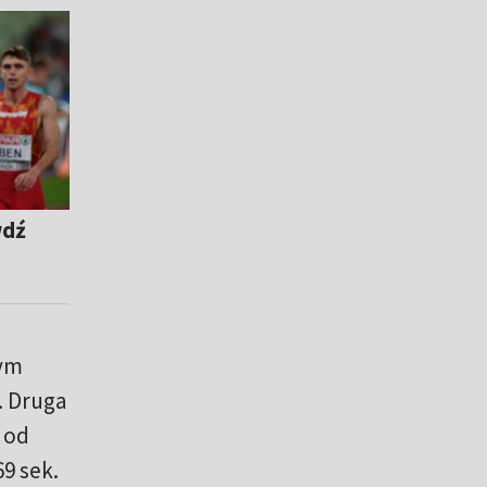
wdź
rym
. Druga
 od
69 sek.