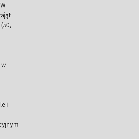
. W
ajął
(50,
e w
e i
acyjnym