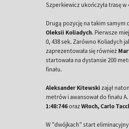
Szperkiewicz ukończyła trasę w 4
Drugą pozycję na takim samym dy
Oleksii Koliadych
. Pierwsze mie
0, 438 sek. Zarówno Koliadych ja
zaprezentowała się również
Mar
startowała na dystansie 200 met
finału.
Aleksander Kitewski
zajął nato
metrów i awansował do finału A.
1:48:746
oraz
Włoch, Carlo Tacc
W "dwójkach" start eliminacyjny