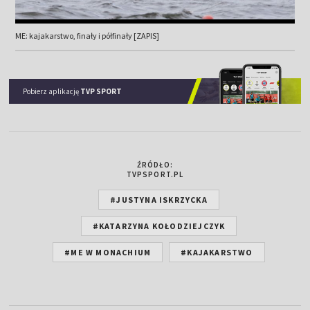
ME: kajakarstwo, finały i półfinały [ZAPIS]
Pobierz aplikację
TVP SPORT
ŹRÓDŁO:
TVPSPORT.PL
#JUSTYNA ISKRZYCKA
#KATARZYNA KOŁODZIEJCZYK
#ME W MONACHIUM
#KAJAKARSTWO