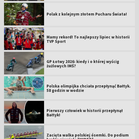
Polak z kolejnym złotem Pucharu Świata!
Mamy rekord! To najlepszy lipiec w historii
TVP Sport
GP Łotwy 2026: kiedy i o której wyścig
żużlowych IMŚ?
Polska olimpijka chciała przepłynąć Bałtyk.
58 godzin w wodzie
Pierwszy człowiek w historii przepłynął
Bałtyk!
Zacięta walka polskiej ósemki. Do podium