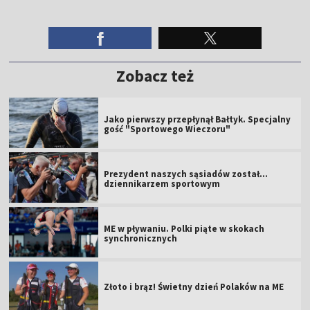
Zobacz też
Jako pierwszy przepłynął Bałtyk. Specjalny
gość "Sportowego Wieczoru"
Prezydent naszych sąsiadów został...
dziennikarzem sportowym
ME w pływaniu. Polki piąte w skokach
synchronicznych
Złoto i brąz! Świetny dzień Polaków na ME