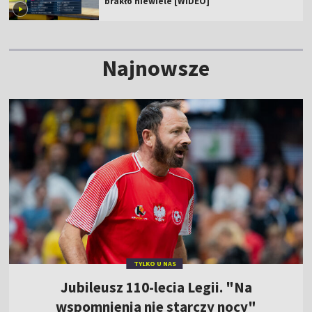
brakło niewiele [WIDEO]
Najnowsze
TYLKO U NAS
Jubileusz 110-lecia Legii. "Na
wspomnienia nie starczy nocy"