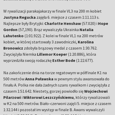
W rywalizacji parakajakarzy w finale VL3 na 200 m kobiet
Justyna Regucka
zajęła 6. miejsce z czasem 1:11.113 s.
Najlepsze były Brytyjki:
Charlotte Henshaw
(57.020) i
Hope
Gordon
(57,190). Brąz wywalczyła Ukrainka
Natalia
Lahutenko
(1:01.922). Z kolei w finale VL1 na 200 metrów
kobiet, w której startowały 3 zawodniczki,
Karolina
Bronowicz
zdobyła brązowy medal z czasem 1:30.762.
Zwyciężyła Niemka
Lillemor Koeper
(1:20.886), która
wyprzedziła swoją rodaczkę
Esther Bode
(1:22.677).
Na zakończenie dnia na torze regatowym w półfinale K1 na
500 metrów
Anna Puławska
w pewnym stylu awansowała do
finału A. Polka nie dała żadnych szans rywalkom i zwyciężyła z
czasem 1:51.642. Niestety, gorzej powiodło się
Wojciechowi
Pilarzowi
i
Wiktorowi Leszczyńskiemu
, którzy rywalizowali
w K2 na 500 metrów. Biało-czerwoni zajęli 5. miejsce z czasem
1:32.144 i pozostał im występ w finale B. Awans wywalczyli