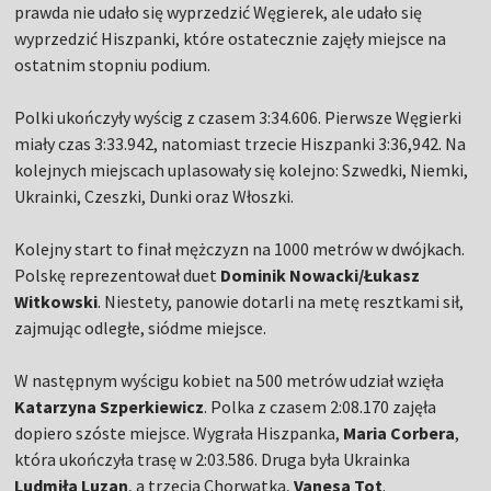
prawda nie udało się wyprzedzić Węgierek, ale udało się
wyprzedzić Hiszpanki, które ostatecznie zajęły miejsce na
ostatnim stopniu podium.
Polki ukończyły wyścig z czasem 3:34.606. Pierwsze Węgierki
miały czas 3:33.942, natomiast trzecie Hiszpanki 3:36,942. Na
kolejnych miejscach uplasowały się kolejno: Szwedki, Niemki,
Ukrainki, Czeszki, Dunki oraz Włoszki.
Kolejny start to finał mężczyzn na 1000 metrów w dwójkach.
Polskę reprezentował duet
Dominik Nowacki/Łukasz
Witkowski
. Niestety, panowie dotarli na metę resztkami sił,
zajmując odległe, siódme miejsce.
W następnym wyścigu kobiet na 500 metrów udział wzięła
Katarzyna Szperkiewicz
. Polka z czasem 2:08.170 zajęła
dopiero szóste miejsce. Wygrała Hiszpanka,
Maria Corbera
,
która ukończyła trasę w 2:03.586. Druga była Ukrainka
Ludmiła Luzan
, a trzecia Chorwatka,
Vanesa Tot
.