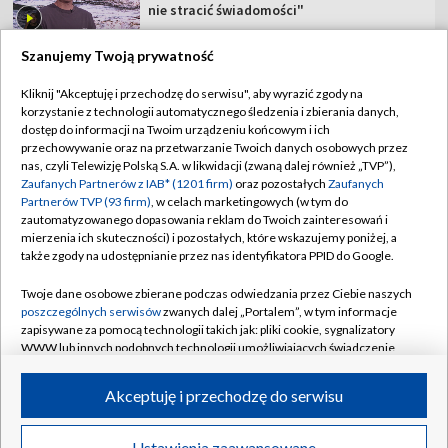
nie stracić świadomości"
Szanujemy Twoją prywatność
Kliknij "Akceptuję i przechodzę do serwisu", aby wyrazić zgody na
korzystanie z technologii automatycznego śledzenia i zbierania danych,
TVP
dostęp do informacji na Twoim urządzeniu końcowym i ich
Abonament TVP
Regulamin TVP
przechowywanie oraz na przetwarzanie Twoich danych osobowych przez
nas, czyli Telewizję Polską S.A. w likwidacji (zwaną dalej również „TVP”),
Polityka prywatności
Sklep TVP
Zaufanych Partnerów z IAB* (1201 firm)
oraz pozostałych
Zaufanych
Partnerów TVP (93 firm)
, w celach marketingowych (w tym do
Biuro Reklamy
Moje zgody
zautomatyzowanego dopasowania reklam do Twoich zainteresowań i
mierzenia ich skuteczności) i pozostałych, które wskazujemy poniżej, a
Oferta Handlowa
Biuro reklamy
także zgody na udostępnianie przez nas identyfikatora PPID do Google.
Telegazeta ogłoszenia
Kontakt
Twoje dane osobowe zbierane podczas odwiedzania przez Ciebie naszych
Emisja w TVP
poszczególnych serwisów
zwanych dalej „Portalem”, w tym informacje
zapisywane za pomocą technologii takich jak: pliki cookie, sygnalizatory
Kanały
Rada Programowa
WWW lub innych podobnych technologii umożliwiających świadczenie
dopasowanych i bezpiecznych usług, personalizację treści oraz reklam,
Ogłoszenia przetargowe
udostępnianie funkcji mediów społecznościowych oraz analizowanie
©2026 Telewizja Polska Spółka Akcyjna w likwidacji
Akceptuję i przechodzę do serwisu
ruchu w Internecie.
Akademia Telewizyjna
Informacje o nadawcy
Twoje dane osobowe zbierane podczas odwiedzania przez Ciebie
Ustawienia zaawansowane