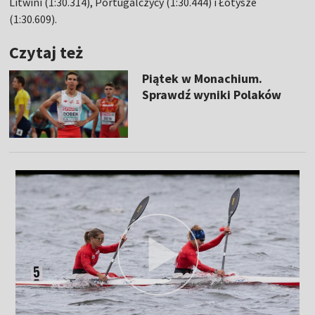
Litwini (1:30.314), Portugalczycy (1:30.444) i Łotysze
(1:30.609).
Czytaj też
Piątek w Monachium.
Sprawdź wyniki Polaków