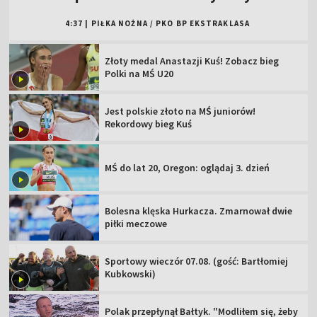
4:37
|
PIŁKA NOŻNA
/
PKO BP EKSTRAKLASA
Złoty medal Anastazji Kuś! Zobacz bieg
Polki na MŚ U20
Jest polskie złoto na MŚ juniorów!
Rekordowy bieg Kuś
MŚ do lat 20, Oregon: oglądaj 3. dzień
Bolesna klęska Hurkacza. Zmarnował dwie
piłki meczowe
Sportowy wieczór 07.08. (gość: Bartłomiej
Kubkowski)
Polak przepłynął Bałtyk. "Modliłem się, żeby