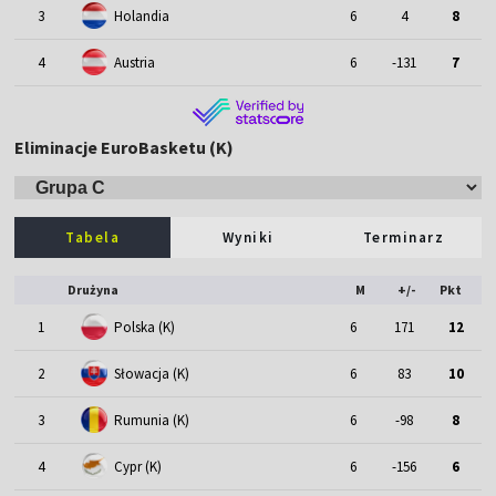
3
Holandia
6
4
8
4
Austria
6
-131
7
Eliminacje EuroBasketu (K)
Tabela
Wyniki
Terminarz
Drużyna
M
+/-
Pkt
1
Polska (K)
6
171
12
2
Słowacja (K)
6
83
10
3
Rumunia (K)
6
-98
8
4
Cypr (K)
6
-156
6