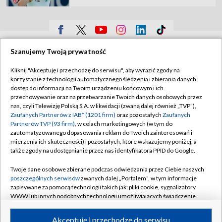
TVP
Szanujemy Twoją prywatność
Abonament TVP
Regulamin TVP
Kliknij "Akceptuję i przechodzę do serwisu", aby wyrazić zgody na
Polityka prywatności
Sklep TVP
korzystanie z technologii automatycznego śledzenia i zbierania danych,
dostęp do informacji na Twoim urządzeniu końcowym i ich
Biuro Reklamy
Moje zgody
przechowywanie oraz na przetwarzanie Twoich danych osobowych przez
nas, czyli Telewizję Polską S.A. w likwidacji (zwaną dalej również „TVP”),
Oferta Handlowa
Biuro reklamy
Zaufanych Partnerów z IAB* (1201 firm)
oraz pozostałych
Zaufanych
Partnerów TVP (93 firm)
, w celach marketingowych (w tym do
Telegazeta ogłoszenia
Kontakt
zautomatyzowanego dopasowania reklam do Twoich zainteresowań i
Emisja w TVP
mierzenia ich skuteczności) i pozostałych, które wskazujemy poniżej, a
także zgody na udostępnianie przez nas identyfikatora PPID do Google.
Kanały
Rada Programowa
Twoje dane osobowe zbierane podczas odwiedzania przez Ciebie naszych
Ogłoszenia przetargowe
poszczególnych serwisów
zwanych dalej „Portalem”, w tym informacje
©2026 Telewizja Polska Spółka Akcyjna w likwidacji
zapisywane za pomocą technologii takich jak: pliki cookie, sygnalizatory
Akademia Telewizyjna
WWW lub innych podobnych technologii umożliwiających świadczenie
Informacje o nadawcy
dopasowanych i bezpiecznych usług, personalizację treści oraz reklam,
udostępnianie funkcji mediów społecznościowych oraz analizowanie
Akceptuję i przechodzę do serwisu
Centrum informacji TVP