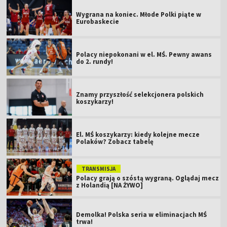
Wygrana na koniec. Młode Polki piąte w
Eurobaskecie
Polacy niepokonani w el. MŚ. Pewny awans
do 2. rundy!
Znamy przyszłość selekcjonera polskich
koszykarzy!
El. MŚ koszykarzy: kiedy kolejne mecze
Polaków? Zobacz tabelę
TRANSMISJA
Polacy grają o szóstą wygraną. Oglądaj mecz
z Holandią [NA ŻYWO]
Demolka! Polska seria w eliminacjach MŚ
trwa!