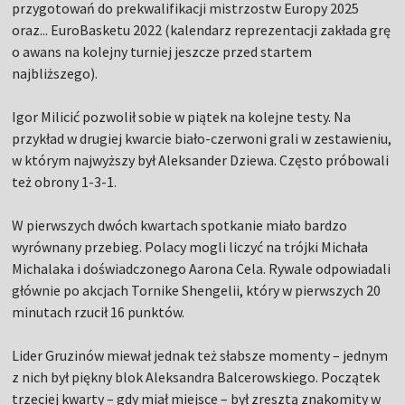
przygotowań do prekwalifikacji mistrzostw Europy 2025
oraz... EuroBasketu 2022 (kalendarz reprezentacji zakłada grę
o awans na kolejny turniej jeszcze przed startem
najbliższego).
Igor Milicić pozwolił sobie w piątek na kolejne testy. Na
przykład w drugiej kwarcie biało-czerwoni grali w zestawieniu,
w którym najwyższy był Aleksander Dziewa. Często próbowali
też obrony 1-3-1.
W pierwszych dwóch kwartach spotkanie miało bardzo
wyrównany przebieg. Polacy mogli liczyć na trójki Michała
Michalaka i doświadczonego Aarona Cela. Rywale odpowiadali
głównie po akcjach Tornike Shengelii, który w pierwszych 20
minutach rzucił 16 punktów.
Lider Gruzinów miewał jednak też słabsze momenty – jednym
z nich był piękny blok Aleksandra Balcerowskiego. Początek
trzeciej kwarty – gdy miał miejsce – był zresztą znakomity w