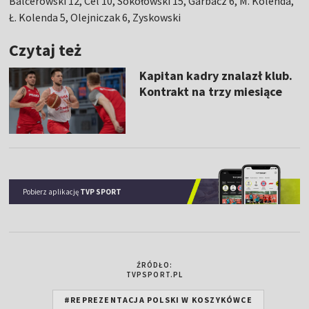
Balcerowski 12, Cel 10, Sokołowski 15, Garbacz 6, M. Kolenda,
Ł. Kolenda 5, Olejniczak 6, Zyskowski
Czytaj też
Kapitan kadry znalazł klub.
Kontrakt na trzy miesiące
Pobierz aplikację
TVP SPORT
ŹRÓDŁO:
TVPSPORT.PL
#REPREZENTACJA POLSKI W KOSZYKÓWCE