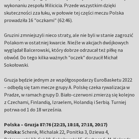
wykonaniu zespołu Milicicia. Przede wszystkim dzięki
skuteczności zza łuku, w połowie tej części meczu Polska
prowadziła 16 "oczkami" (62:46).
Gruzini zmniejszyli nieco straty, ale nie byli w stanie zagrozić
Polakom w ostatniej kwarcie. Nieźle w akcjach dwójkowych
wyglądał Balcerowski, który dobrze odrzucał też piłkę na
obwód. Do tego kilka ważnych "oczek" dorzucił Michał
Sokołowski.
Gruzja będzie jednym ze współgospodarzy EuroBasketu 2022
– odbędą się tam mecze grupy A. Polskę czeka rywalizacja w
Pradze, w ramach grupy D. Biało-czerwoni zmierzą się kolejno
z Czechami, Finlandią, Izraelem, Holandią i Serbią. Turniej
potrwa od 1 do 18 września.
Polska – Gruzja 87:76 (22:23, 18:18, 27:18, 20:17)
Polska:
Schenk, Michalak 22, Ponitka 3, Dziewa 4,