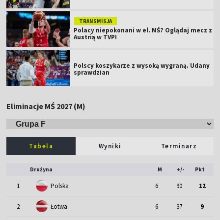
TRANSMISJA
Polacy niepokonani w el. MŚ? Oglądaj mecz z
Austrią w TVP!
Polscy koszykarze z wysoką wygraną. Udany
sprawdzian
Eliminacje MŚ 2027 (M)
Tabela
Wyniki
Terminarz
Drużyna
M
+/-
Pkt
1
Polska
6
90
12
2
Łotwa
6
37
9