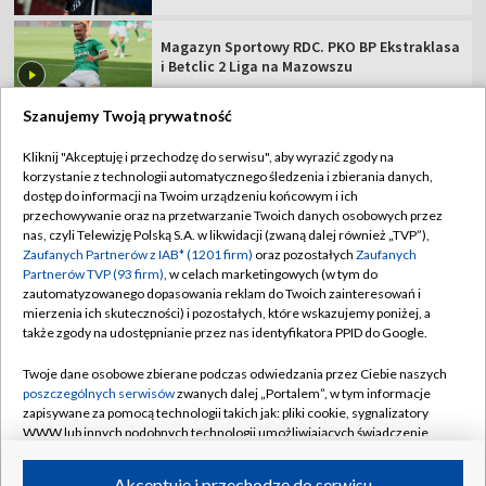
Magazyn Sportowy RDC. PKO BP Ekstraklasa
i Betclic 2 Liga na Mazowszu
Szanujemy Twoją prywatność
Kliknij "Akceptuję i przechodzę do serwisu", aby wyrazić zgody na
korzystanie z technologii automatycznego śledzenia i zbierania danych,
TVP
dostęp do informacji na Twoim urządzeniu końcowym i ich
Abonament TVP
Regulamin TVP
przechowywanie oraz na przetwarzanie Twoich danych osobowych przez
nas, czyli Telewizję Polską S.A. w likwidacji (zwaną dalej również „TVP”),
Polityka prywatności
Sklep TVP
Zaufanych Partnerów z IAB* (1201 firm)
oraz pozostałych
Zaufanych
Partnerów TVP (93 firm)
, w celach marketingowych (w tym do
Biuro Reklamy
Moje zgody
zautomatyzowanego dopasowania reklam do Twoich zainteresowań i
mierzenia ich skuteczności) i pozostałych, które wskazujemy poniżej, a
Oferta Handlowa
Biuro reklamy
także zgody na udostępnianie przez nas identyfikatora PPID do Google.
Telegazeta ogłoszenia
Kontakt
Twoje dane osobowe zbierane podczas odwiedzania przez Ciebie naszych
Emisja w TVP
poszczególnych serwisów
zwanych dalej „Portalem”, w tym informacje
zapisywane za pomocą technologii takich jak: pliki cookie, sygnalizatory
Kanały
Rada Programowa
WWW lub innych podobnych technologii umożliwiających świadczenie
dopasowanych i bezpiecznych usług, personalizację treści oraz reklam,
Ogłoszenia przetargowe
udostępnianie funkcji mediów społecznościowych oraz analizowanie
©2026 Telewizja Polska Spółka Akcyjna w likwidacji
Akceptuję i przechodzę do serwisu