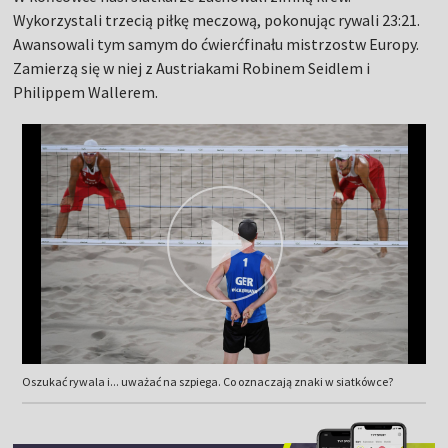
Wykorzystali trzecią piłkę meczową, pokonując rywali 23:21.
Awansowali tym samym do ćwierćfinału mistrzostw Europy.
Zamierzą się w niej z Austriakami Robinem Seidlem i
Philippem Wallerem.
Oszukać rywala i... uważać na szpiega. Co oznaczają znaki w siatkówce?