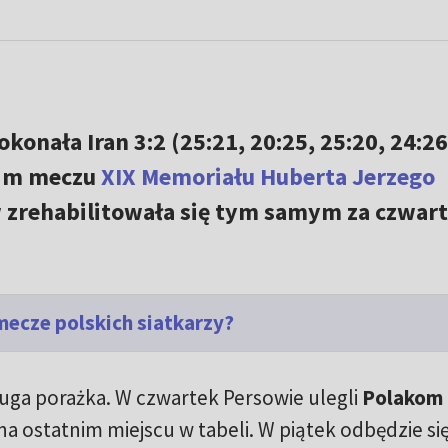
konała Iran 3:2 (25:21, 20:25, 25:20, 24:26
gim meczu
XIX Memoriału Huberta Jerzego
w zrehabilitowała się tym samym za czwa
mecze polskich siatkarzy?
ruga porażka. W czwartek Persowie ulegli
Polakom
a ostatnim miejscu w tabeli. W piątek odbędzie si