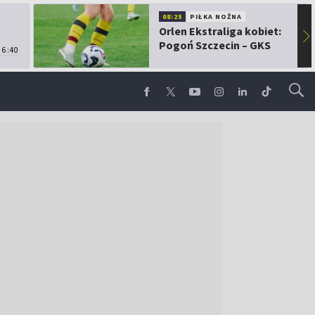
08:25
PIŁKA NOŻNA
Orlen Ekstraliga kobiet:
▶
Pogoń Szczecin – GKS
6:40
Górnik Łęczna