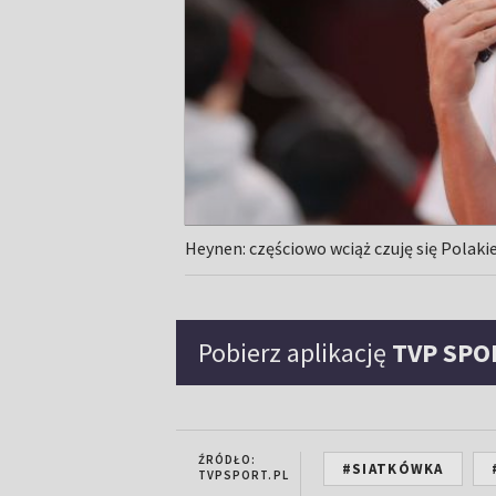
Heynen: częściowo wciąż czuję się Polaki
Pobierz aplikację
TVP SPO
ŹRÓDŁO:
#SIATKÓWKA
TVPSPORT.PL