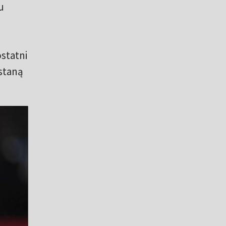
u
statni
staną