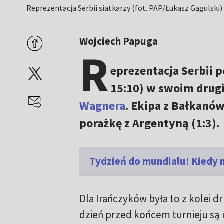
Reprezentacja Serbii siatkarzy (fot. PAP/Łukasz Gągulski)
Wojciech Papuga
R
eprezentacja Serbii po
15:10) w swoim dru
Wagnera
. Ekipa z Bałkanó
porażkę z Argentyną (1:3).
Tydzień do mundialu! Kiedy 
Dla Irańczyków była to z kolei d
dzień przed końcem turnieju są n