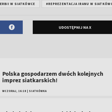
ERBII W SIATKÓWCE
#REPREZENTACJA IRANU W SIATKÓW
UDOSTĘPNIJ NA X
Polska gospodarzem dwóch kolejnych
imprez siatkarskich!
WCZORAJ, 16:18
|
SIATKÓWKA