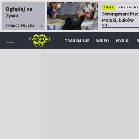
Oglądaj na
TRWA
INNE SPORT
Strongman: Puc
żywo
Polski, Łuków
5:45
ZOBACZ WIĘCEJ
TRANSMISJE
WIDEO
WYNIKI
R