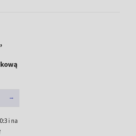
,
rtkową
0:3 i na
ę