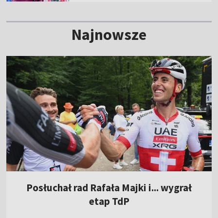
Najnowsze
Posłuchał rad Rafała Majki i... wygrał
etap TdP