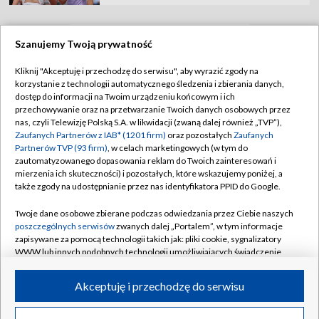
Szanujemy Twoją prywatność
TVP
Kliknij "Akceptuję i przechodzę do serwisu", aby wyrazić zgody na
korzystanie z technologii automatycznego śledzenia i zbierania danych,
Abonament TVP
Regulamin TVP
dostęp do informacji na Twoim urządzeniu końcowym i ich
Polityka prywatności
Sklep TVP
przechowywanie oraz na przetwarzanie Twoich danych osobowych przez
nas, czyli Telewizję Polską S.A. w likwidacji (zwaną dalej również „TVP”),
Biuro Reklamy
Moje zgody
Zaufanych Partnerów z IAB* (1201 firm)
oraz pozostałych
Zaufanych
Partnerów TVP (93 firm)
, w celach marketingowych (w tym do
Oferta Handlowa
Biuro reklamy
zautomatyzowanego dopasowania reklam do Twoich zainteresowań i
mierzenia ich skuteczności) i pozostałych, które wskazujemy poniżej, a
Telegazeta ogłoszenia
Kontakt
także zgody na udostępnianie przez nas identyfikatora PPID do Google.
Emisja w TVP
Twoje dane osobowe zbierane podczas odwiedzania przez Ciebie naszych
Kanały
Rada Programowa
poszczególnych serwisów
zwanych dalej „Portalem”, w tym informacje
zapisywane za pomocą technologii takich jak: pliki cookie, sygnalizatory
Ogłoszenia przetargowe
WWW lub innych podobnych technologii umożliwiających świadczenie
©2026 Telewizja Polska Spółka Akcyjna w likwidacji
dopasowanych i bezpiecznych usług, personalizację treści oraz reklam,
Akademia Telewizyjna
udostępnianie funkcji mediów społecznościowych oraz analizowanie
Akceptuję i przechodzę do serwisu
Informacje o nadawcy
ruchu w Internecie.
Centrum informacji TVP
Twoje dane osobowe zbierane podczas odwiedzania przez Ciebie