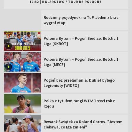
19:32
|
KOLARSTWO
/
TOUR DE POLOGNE
Rodzinny pojedynek na TdP. Jeden z braci
wygrał etap!
Polonia Bytom – Pogoń Siedlce. Betclic 1
Liga [SKRÓT]
Polonia Bytom – Pogoń Siedlce. Betclic 1
Liga [MECZ]
Pogoń bez przełamania. Dublet byłego
Legionisty [WIDEO]
Polka z tytułem rangi WTA! Trzeci rok z
rzędu
Rewanż Świątek za Roland Garros. "Jestem
ciekawa, co Iga zmieni"