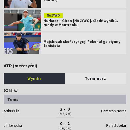
NA ŻYWO
Hurkacz – Giron [NA ŻYWO]. Śledź wynik 1.
rundy w Montrealu!
Majchrzak skończył grę! Pokonał go słynny
tenisista
ATP (mężczyźni)
Wyniki
Terminarz
DZISIAJ
Tenis
2 - 0
Arthur Fils
Cameron Norrie
(6:2, 7:6)
0 - 2
Jiri Lehecka
Rafael Jodar
(3:6, 3:6)