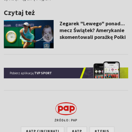
Czytaj też
Zegarek "Lewego" ponad...
mecz Świątek? Amerykanie
skomentowali porażkę Polki
Pobierz aplikację
TVP SPORT
ŹRÓDŁO: PAP
#ATP CINCINNATI
#ATP
#TENIS