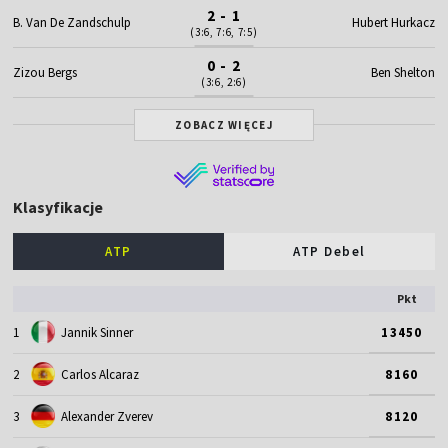
2 - 1
B. Van De Zandschulp
Hubert Hurkacz
(3:6, 7:6, 7:5)
0 - 2
Zizou Bergs
Ben Shelton
(3:6, 2:6)
ZOBACZ WIĘCEJ
Klasyfikacje
ATP
ATP Debel
Pkt
1
Jannik Sinner
13450
2
Carlos Alcaraz
8160
3
Alexander Zverev
8120