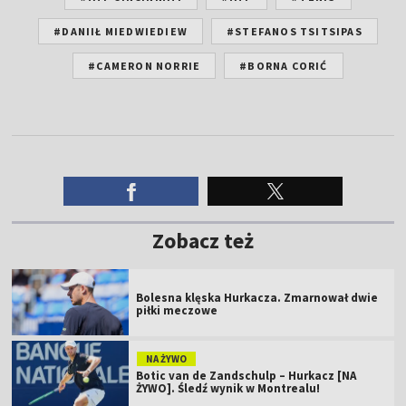
#DANIIŁ MIEDWIEDIEW
#STEFANOS TSITSIPAS
#CAMERON NORRIE
#BORNA CORIĆ
Zobacz też
Bolesna klęska Hurkacza. Zmarnował dwie
piłki meczowe
NA ŻYWO
Botic van de Zandschulp – Hurkacz [NA
ŻYWO]. Śledź wynik w Montrealu!