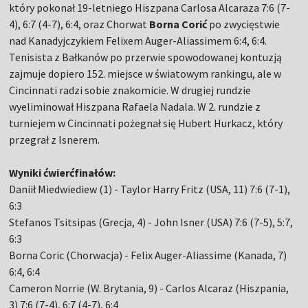
który pokonał 19-letniego Hiszpana Carlosa Alcaraza 7:6 (7-
4), 6:7 (4-7), 6:4, oraz Chorwat
Borna Corić
po zwycięstwie
nad Kanadyjczykiem Felixem Auger-Aliassimem 6:4, 6:4.
Tenisista z Bałkanów po przerwie spowodowanej kontuzją
zajmuje dopiero 152. miejsce w światowym rankingu, ale w
Cincinnati radzi sobie znakomicie. W drugiej rundzie
wyeliminował Hiszpana Rafaela Nadala. W 2. rundzie z
turniejem w Cincinnati pożegnał się Hubert Hurkacz, który
przegrał z Isnerem.
Wyniki ćwierćfinałów:
Daniił Miedwiediew (1) - Taylor Harry Fritz (USA, 11) 7:6 (7-1),
6:3
Stefanos Tsitsipas (Grecja, 4) - John Isner (USA) 7:6 (7-5), 5:7,
6:3
Borna Coric (Chorwacja) - Felix Auger-Aliassime (Kanada, 7)
6:4, 6:4
Cameron Norrie (W. Brytania, 9) - Carlos Alcaraz (Hiszpania,
3) 7:6 (7-4), 6:7 (4-7), 6:4