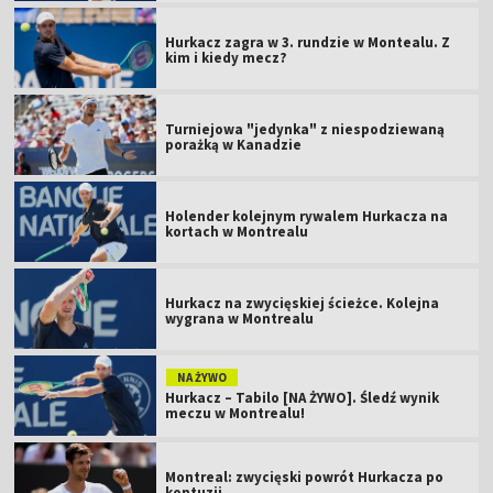
Hurkacz zagra w 3. rundzie w Montealu. Z
kim i kiedy mecz?
Turniejowa "jedynka" z niespodziewaną
porażką w Kanadzie
Holender kolejnym rywalem Hurkacza na
kortach w Montrealu
Hurkacz na zwycięskiej ścieżce. Kolejna
wygrana w Montrealu
NA ŻYWO
Hurkacz – Tabilo [NA ŻYWO]. Śledź wynik
meczu w Montrealu!
Montreal: zwycięski powrót Hurkacza po
kontuzji