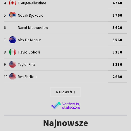
4
F. Auger-Aliassime
4740
5
Novak Djokovic
3760
6
Daniił Miedwiediew
3620
7
Alex De Minaur
3560
8
Flavio Cobolli
3330
9
Taylor Fritz
3230
10
Ben Shelton
2680
ROZWIŃ
Najnowsze