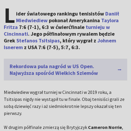
L
ider światowego rankingu tenisistów
Daniił
Miedwiediew
pokonał Amerykanina
Taylora
Fritza
7:6 (7-1), 6:3 w ćwierćfinale
turnieju w
Cincinnati
. Jego półfinałowym rywalem będzie
Grek
Stefanos Tsitsipas
, który wygrał z
Johnem
Isnerem
z USA 7:6 (7-5), 5:7, 6:3.
Rekordowa pula nagród w US Open.
Najwyższa spośród Wielkich Szlemów
Miedwiediew wygrał turniej w Cincinnati w 2019 roku, a
Tsitsipas nigdy nie wystąpił tu w finale. Obaj tenisiści grali ze
sobą dziewięć razy i aż siedmiokrotnie lepszy okazał się ten
pierwszy.
W drugim półfinale zmierzą się Brytyjczyk
Cameron Norrie
,