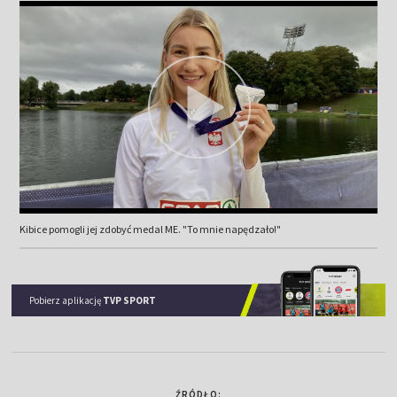
Kibice pomogli jej zdobyć medal ME. "To mnie napędzało!"
Pobierz aplikację
TVP SPORT
ŹRÓDŁO: