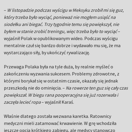
–
W listopadzie podczas wyścigu w Meksyku zrobił mi się guz,
który trzeba było wyciąć, ponieważ nie mogłem usiąść na
siodełku ani biegać. Trzy tygodnie temu się powiększył, nie
byłem w stanie zrobić treningu, więc trzeba było to wyciąć
–
wyjaśnił Polak w opublikowanym wideo. Podczas wyścigu
mentalnie czuł się bardzo dobrze i wydawało mu się, że ma
wystarczająco siły, by ukończyć rywalizację.
Przewaga Polaka była na tyle duża, by realnie myśleć o
zakończeniu wyzwania sukcesem. Problemy zdrowotne, z
którymi borykał się w ostatnim czasie, okazały się jednak
przeszkodą nie do ominięcia. –
Na rowerze ten guz się cały czas
powiększał. W biegu rana pooperacyjna się już rozerwała i
zaczęła lecieć ropa
– wyjaśnił Karaś.
Właśnie dlatego została wezwana karetka. Ratownicy
medyczni mieli zatamować krwawienie. W grę wchodziła
jeszcze opcja krótkiego zabiegu, ale medycy stanowczo