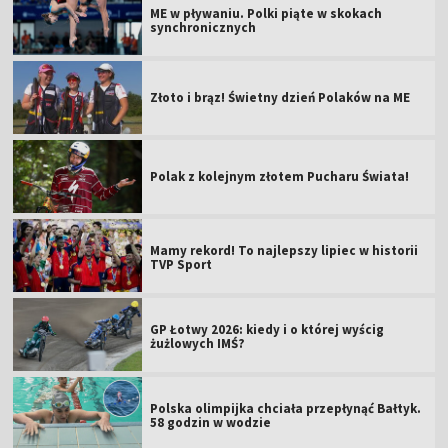
ME w pływaniu. Polki piąte w skokach
synchronicznych
Złoto i brąz! Świetny dzień Polaków na ME
Polak z kolejnym złotem Pucharu Świata!
Mamy rekord! To najlepszy lipiec w historii
TVP Sport
GP Łotwy 2026: kiedy i o której wyścig
żużlowych IMŚ?
Polska olimpijka chciała przepłynąć Bałtyk.
58 godzin w wodzie