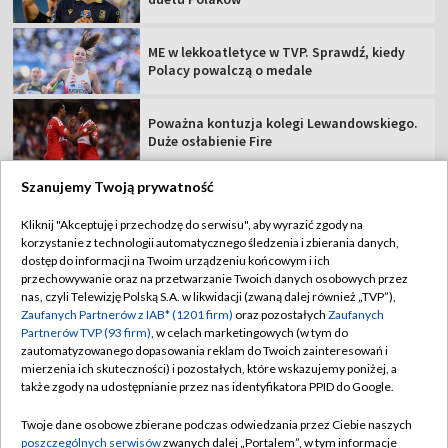
ME w lekkoatletyce w TVP. Sprawdź, kiedy
Polacy powalczą o medale
Poważna kontuzja kolegi Lewandowskiego.
Duże osłabienie Fire
Szanujemy Twoją prywatność
Kliknij "Akceptuję i przechodzę do serwisu", aby wyrazić zgody na
korzystanie z technologii automatycznego śledzenia i zbierania danych,
TVP
dostęp do informacji na Twoim urządzeniu końcowym i ich
Abonament TVP
Regulamin TVP
przechowywanie oraz na przetwarzanie Twoich danych osobowych przez
nas, czyli Telewizję Polską S.A. w likwidacji (zwaną dalej również „TVP”),
Polityka prywatności
Sklep TVP
Zaufanych Partnerów z IAB* (1201 firm)
oraz pozostałych
Zaufanych
Partnerów TVP (93 firm)
, w celach marketingowych (w tym do
Biuro Reklamy
Moje zgody
zautomatyzowanego dopasowania reklam do Twoich zainteresowań i
mierzenia ich skuteczności) i pozostałych, które wskazujemy poniżej, a
Oferta Handlowa
Biuro reklamy
także zgody na udostępnianie przez nas identyfikatora PPID do Google.
Telegazeta ogłoszenia
Kontakt
Twoje dane osobowe zbierane podczas odwiedzania przez Ciebie naszych
Emisja w TVP
poszczególnych serwisów
zwanych dalej „Portalem”, w tym informacje