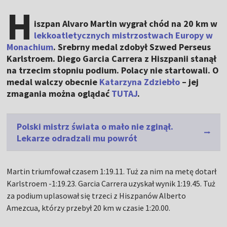
H
iszpan Alvaro Martin wygrał chód na 20 km w
lekkoatletycznych mistrzostwach Europy w
Monachium
. Srebrny medal zdobył Szwed Perseus
Karlstroem. Diego Garcia Carrera z Hiszpanii stanął
na trzecim stopniu podium. Polacy nie startowali. O
medal walczy obecnie
Katarzyna Zdziebło
– jej
zmagania można oglądać
TUTAJ
.
Polski mistrz świata o mało nie zginął.
Lekarze odradzali mu powrót
Martin triumfował czasem 1:19.11. Tuż za nim na metę dotarł
Karlstroem -1:19.23. Garcia Carrera uzyskał wynik 1:19.45. Tuż
za podium uplasował się trzeci z Hiszpanów Alberto
Amezcua, którzy przebył 20 km w czasie 1:20.00.