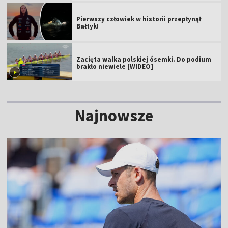
Pierwszy człowiek w historii przepłynął
Bałtyk!
Zacięta walka polskiej ósemki. Do podium
brakło niewiele [WIDEO]
Najnowsze