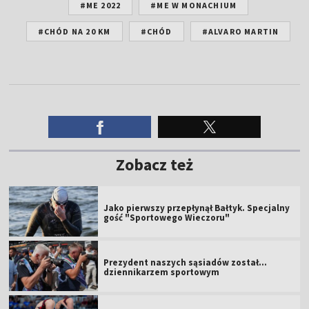
#ME 2022
#ME W MONACHIUM
#CHÓD NA 20 KM
#CHÓD
#ALVARO MARTIN
Zobacz też
Jako pierwszy przepłynął Bałtyk. Specjalny
gość "Sportowego Wieczoru"
Prezydent naszych sąsiadów został...
dziennikarzem sportowym