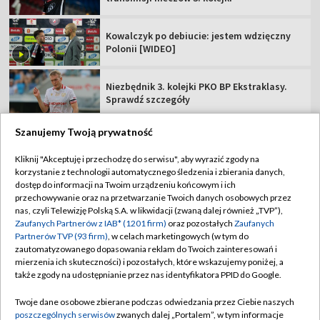
Kowalczyk po debiucie: jestem wdzięczny
Polonii [WIDEO]
Niezbędnik 3. kolejki PKO BP Ekstraklasy.
Sprawdź szczegóły
Szanujemy Twoją prywatność
Kliknij "Akceptuję i przechodzę do serwisu", aby wyrazić zgody na
korzystanie z technologii automatycznego śledzenia i zbierania danych,
TVP
dostęp do informacji na Twoim urządzeniu końcowym i ich
Abonament TVP
Regulamin TVP
przechowywanie oraz na przetwarzanie Twoich danych osobowych przez
nas, czyli Telewizję Polską S.A. w likwidacji (zwaną dalej również „TVP”),
Polityka prywatności
Sklep TVP
Zaufanych Partnerów z IAB* (1201 firm)
oraz pozostałych
Zaufanych
Partnerów TVP (93 firm)
, w celach marketingowych (w tym do
Biuro Reklamy
Moje zgody
zautomatyzowanego dopasowania reklam do Twoich zainteresowań i
mierzenia ich skuteczności) i pozostałych, które wskazujemy poniżej, a
Oferta Handlowa
Biuro reklamy
także zgody na udostępnianie przez nas identyfikatora PPID do Google.
Telegazeta ogłoszenia
Kontakt
Twoje dane osobowe zbierane podczas odwiedzania przez Ciebie naszych
Emisja w TVP
poszczególnych serwisów
zwanych dalej „Portalem”, w tym informacje