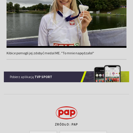
Kibice pomogli jej zdobyć medal ME. "To mnie napędzało!"
Pobierz aplikację
TVP SPORT
ŹRÓDŁO: PAP