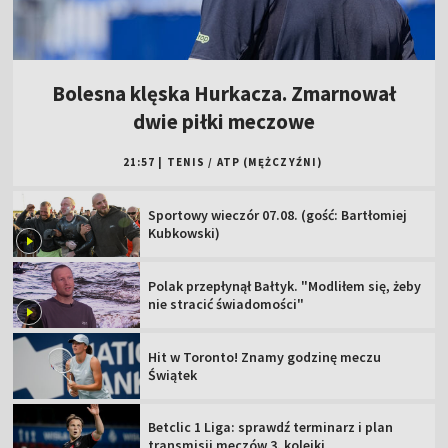
Bolesna klęska Hurkacza. Zmarnował
dwie piłki meczowe
21:57
|
TENIS
/
ATP (MĘŻCZYŹNI)
Sportowy wieczór 07.08. (gość: Bartłomiej
Kubkowski)
Polak przepłynął Bałtyk. "Modliłem się, żeby
nie stracić świadomości"
Hit w Toronto! Znamy godzinę meczu
Świątek
Betclic 1 Liga: sprawdź terminarz i plan
transmisji meczów 3. kolejki