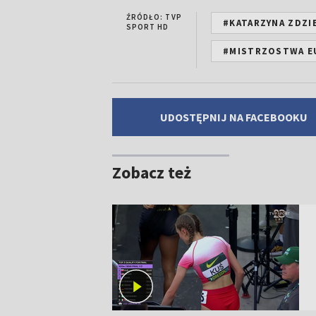
ŹRÓDŁO: TVP
#KATARZYNA ZDZI
SPORT HD
#MISTRZOSTWA E
UDOSTĘPNIJ NA FACEBOOKU
Zobacz też