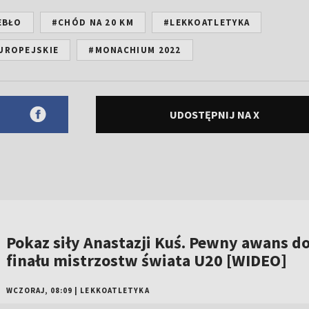
EBŁO
#CHÓD NA 20 KM
#LEKKOATLETYKA
UROPEJSKIE
#MONACHIUM 2022
UDOSTĘPNIJ NA X
Pokaz siły Anastazji Kuś. Pewny awans d
finału mistrzostw świata U20 [WIDEO]
WCZORAJ, 08:09
|
LEKKOATLETYKA