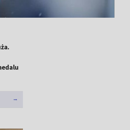
ża.
medalu