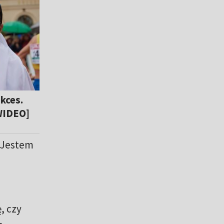
ukces.
WIDEO]
. Jestem
, czy