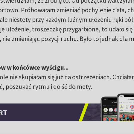
 stwierdziłam, że zrobię to. Od początku walczyła
fortowo. Próbowałam zmieniać pochylenie ciała, c
ale niestety przy każdym luźnym ułożeniu ręki ból
e ułożenie, troszeczkę przygarbione, to udało się
 nie zmieniając pozycji ruchu. Było to jednak dla 
ów w końcówce wyścigu...
le nie skupiałam się już na ostrzeżeniach. Chciał
ć, poszukać rytmu i dojść do mety.
RT