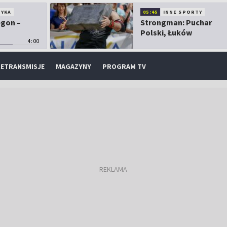
TYKA
05:45
INNE SPORTY
egon –
Strongman: Puchar
Polski, Łuków
4:00
ETRANSMISJE
MAGAZYNY
PROGRAM TV