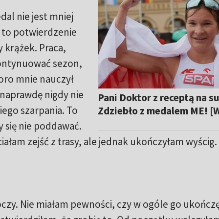
al nie jest mniej
t to potwierdzenie
 krążek. Praca,
kontynuować sezon,
poro mnie nauczył
naprawdę nigdy nie
Pani Doktor z receptą na s
iego szarpania. To
Zdziebło z medalem ME! [
y się nie poddawać.
ałam zejść z trasy, ale jednak ukończyłam wyścig
toczy. Nie miałam pewności, czy w ogóle go ukończę