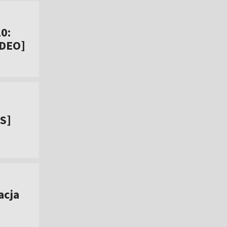
0:
IDEO]
IS]
acja