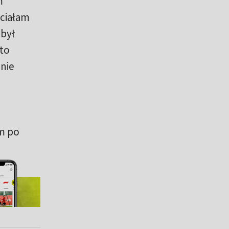
m
hciałam
 był
 to
mnie
am po