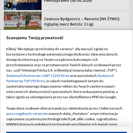
Pełnosprawni (08.08.2026)
Zawisza Bydgoszcz – Resovia [NA ŻYWO].
Oglądaj mecz Betclic 2 Ligi
Szanujemy Twoją prywatność
Kliknij "Akceptuję i przechodzę do serwisu", aby wyrazić zgody na
korzystanie z technologii automatycznego śledzenia i zbierania danych,
TVP
dostęp do informacji na Twoim urządzeniu końcowym i ich
Abonament TVP
Regulamin TVP
przechowywanie oraz na przetwarzanie Twoich danych osobowych przez
nas, czyli Telewizję Polską S.A. w likwidacji (zwaną dalej również „TVP”),
Polityka prywatności
Sklep TVP
Zaufanych Partnerów z IAB* (1201 firm)
oraz pozostałych
Zaufanych
Partnerów TVP (93 firm)
, w celach marketingowych (w tym do
Biuro Reklamy
Moje zgody
zautomatyzowanego dopasowania reklam do Twoich zainteresowań i
mierzenia ich skuteczności) i pozostałych, które wskazujemy poniżej, a
Oferta Handlowa
Biuro reklamy
także zgody na udostępnianie przez nas identyfikatora PPID do Google.
Telegazeta ogłoszenia
Kontakt
Twoje dane osobowe zbierane podczas odwiedzania przez Ciebie naszych
Emisja w TVP
poszczególnych serwisów
zwanych dalej „Portalem”, w tym informacje
zapisywane za pomocą technologii takich jak: pliki cookie, sygnalizatory
Kanały
Rada Programowa
WWW lub innych podobnych technologii umożliwiających świadczenie
dopasowanych i bezpiecznych usług, personalizację treści oraz reklam,
Ogłoszenia przetargowe