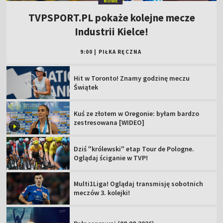
NOWE
TVPSPORT.PL pokaże kolejne mecze
Industrii Kielce!
9:00
|
PIŁKA RĘCZNA
Hit w Toronto! Znamy godzinę meczu
Świątek
Kuś ze złotem w Oregonie: byłam bardzo
zestresowana [WIDEO]
Dziś "królewski" etap Tour de Pologne.
Oglądaj ściganie w TVP!
Multi1Liga! Oglądaj transmisję sobotnich
meczów 3. kolejki!