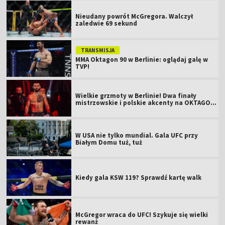
Nieudany powrót McGregora. Walczył
zaledwie 69 sekund
TRANSMISJA
MMA Oktagon 90 w Berlinie: oglądaj galę w
TVP!
Wielkie grzmoty w Berlinie! Dwa finały
mistrzowskie i polskie akcenty na OKTAGON
61
W USA nie tylko mundial. Gala UFC przy
Białym Domu tuż, tuż
Kiedy gala KSW 119? Sprawdź kartę walk
McGregor wraca do UFC! Szykuje się wielki
rewanż