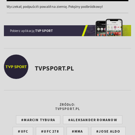
Wyczekał, podpuścił i powalił na ziemię. Potężny podbródkowy!
Pobierz aplikację
TVP SPORT
TVPSPORT.PL
ŹRÓDŁO:
TVPSPORT.PL
#MARCIN TYBURA
#ALEKSANDER ROMANOW
#UFC
#UFC 278
#MMA
#JOSE ALDO