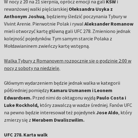
W nocy z 20 na 21 sierpnia, oprócz emocji na gali
KSW
i
rewanżowej walki pięściarskiej
Ołeksandra Usyka z
Anthonym Joshuą
, będziemy śledzić poczynania Tybury w
Vivint Arenie. Pierwotnie Polak i rywal
Aleksander Romanow
mieli otworzyć kartę główną gali UFC 278. Zmieniono jednak
kolejność pojedynków. Tym samym starcie Polaka z
Mołdawianinem zwieńczy kartę wstępną.
Walka Tybury z Romanovem rozpocznie się o godzinie 2:00 w
nocy z soboty na niedzielę.
Głównym wydarzeniem będzie jednak walka w kategorii
półśredniej pomiędzy
Kamaru Usmanem i Leonem
Edwardsem.
Przed nimi do oktagonu wyjdą
Paulo Costa i
Luke Rockhold,
który zawalczą w wadze średniej. Fanów UFC
na pewno będzie interesował też pojedynek
Jose Aldo
, który
zmierzy się z
Merabem Dwaliszwilim.
UFC 278. Karta walk