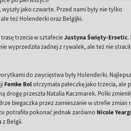
 wyszły jako czwarte. Przed nami były nie tylko
 ale też Holenderki oraz Belgijki.
trasę trzecia w sztafecie
Justyna Święty-Ersetic
.
e wyprzedziła żadnej z rywalek, ale też nie stracił
worytkami do zwycięstwa były Holenderki. Najleps
ji
Femke Bol
otrzymała pałeczkę jako trzecia, ale 
ną drogę przeszła Natalia Kaczmarek. Polki zmienił
adrze biegaczka przez zamieszanie w strefie zmian 
szu potrafiła pokonać jednak zarówno
Nicole Yearg
s
z Belgii.