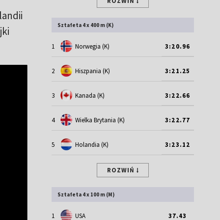
ROZWIŃ
landii
Sztafeta 4 x 400 m (K)
jki
1
Norwegia (K)
3:20.96
2
Hiszpania (K)
3:21.25
3
Kanada (K)
3:22.66
4
Wielka Brytania (K)
3:22.77
5
Holandia (K)
3:23.12
ROZWIŃ
Sztafeta 4 x 100 m (M)
1
USA
37.43