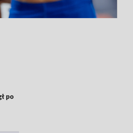
gł po