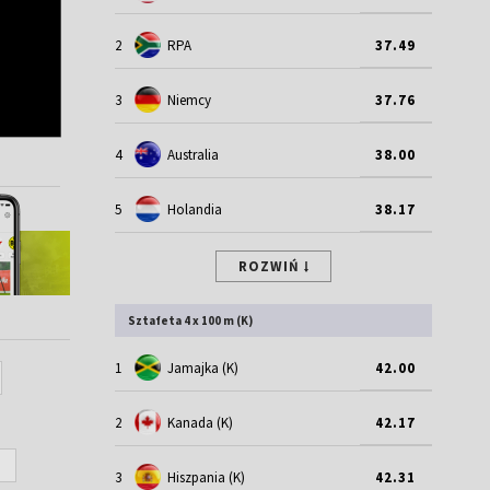
2
RPA
37.49
3
Niemcy
37.76
4
Australia
38.00
5
Holandia
38.17
ROZWIŃ
Sztafeta 4 x 100 m (K)
1
Jamajka (K)
42.00
2
Kanada (K)
42.17
3
Hiszpania (K)
42.31