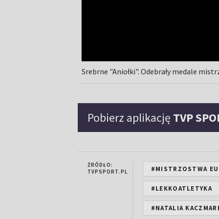
Srebrne "Aniołki". Odebrały medale mist
Pobierz aplikację
TVP SPO
ŹRÓDŁO:
#MISTRZOSTWA EU
TVPSPORT.PL
#LEKKOATLETYKA
#NATALIA KACZMAR