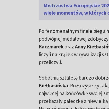
Mistrzostwa Europejskie 202
wiele momentów, w których ch
Po fenomenalnym finale biegu n
podwójnej medalowej zdobycz
Kaczmarek
oraz
Anny Kiełbasiń
liczyli na krążek w rywalizacji szta
przeliczyli.
Sobotnią sztafetę bardzo dobrz
Kiełbasińska
. Rozłożyła siły tak
najwięcej na końcówkę swojej zm
przekazały pałeczkę z niewielką 
Na wyrównaniu, które miało mie