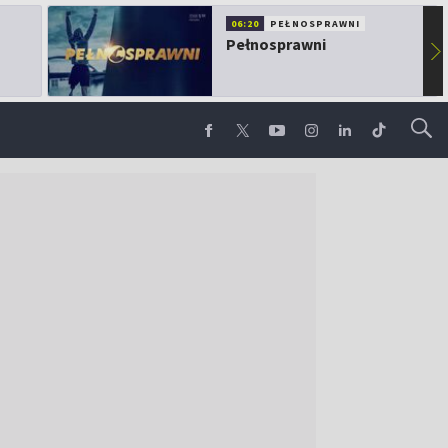
06:20
PEŁNOSPRAWNI
Pełnosprawni
▶