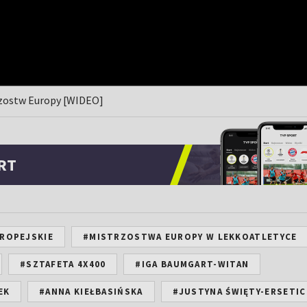
rzostw Europy [WIDEO]
RT
ROPEJSKIE
#MISTRZOSTWA EUROPY W LEKKOATLETYCE
#SZTAFETA 4X400
#IGA BAUMGART-WITAN
EK
#ANNA KIEŁBASIŃSKA
#JUSTYNA ŚWIĘTY-ERSETIC