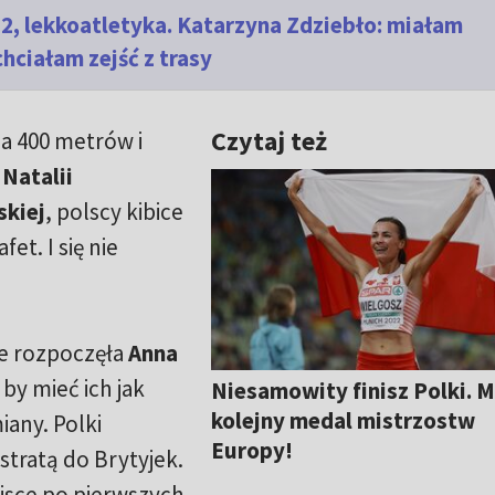
2, lekkoatletyka. Katarzyna Zdziebło: miałam
ciałam zejść z trasy
Czytaj też
a 400 metrów i
y
Natalii
skiej
, polscy kibice
fet. I się nie
e rozpoczęła
Anna
, by mieć ich jak
Niesamowity finisz Polki. 
kolejny medal mistrzostw
iany. Polki
Europy!
stratą do Brytyjek.
jsce po pierwszych