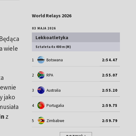
World Relays 2026
03 MAJA 2026
Lekkoatletyka
 Będąca
a wiele
Sztafeta 4 x 400 m (M)
1
Botswana
2:54.47
2
RPA
2:55.07
za
pewnie
3
Australia
2:55.20
y jako
musiała
4
Portugalia
2:59.75
in
z
5
Zimbabwe
2:59.79