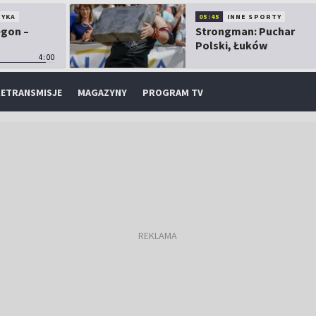
TYKA
05:45
INNE SPORTY
egon –
Strongman: Puchar
Polski, Łuków
4:00
ETRANSMISJE
MAGAZYNY
PROGRAM TV