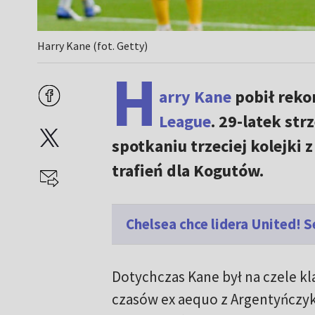
Harry Kane (fot. Getty)
H
arry Kane
pobił rekor
League
. 29-latek st
spotkaniu trzeciej kolejki 
trafień dla Kogutów.
Chelsea chce lidera United! 
Dotychczas Kane był na czele kla
czasów ex aequo z Argentyńczy