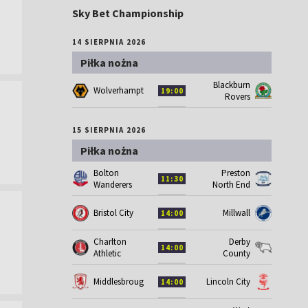
Sky Bet Championship
14 SIERPNIA 2026
Piłka nożna
Blackburn
Wolverhampton
19:00
Rovers
15 SIERPNIA 2026
Piłka nożna
Bolton
Preston
11:30
Wanderers
North End
Bristol City
Millwall
14:00
Charlton
Derby
14:00
Athletic
County
Middlesbrough
Lincoln City
14:00