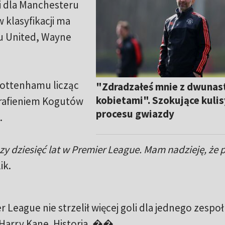
i dla Manchesteru
w klasyfikacji ma
u United, Wayne
 Tottenhamu licząc
"Zdradzałeś mnie z dwuna
kobietami". Szokujące kulis
trafieniem Kogutów
procesu gwiazdy
.
zy dziesięć lat w Premier League. Mam nadzieję, że 
ik.
r League nie strzelił więcej goli dla jednego zespoł
Harry Kane. Historia. ��