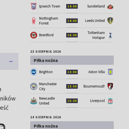
Ipswich Town
Sunderland
14:00
Nottingham
Leeds United
14:00
Forest
Tottenham
Brentford
16:30
Hotspur
23 SIERPNIA 2026
Piłka nożna
Brighton
Aston Villa
13:00
Manchester
Bournemouth
13:00
m
City
yników
Newcastle
Liverpool
15:30
United
ześć
24 SIERPNIA 2026
Piłka nożna