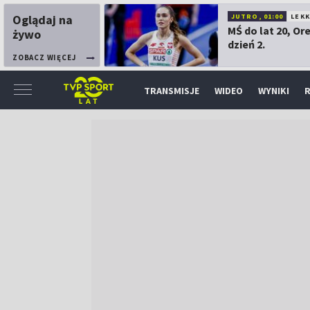
Oglądaj na
JUTRO, 01:00
LEK
MŚ do lat 20, Or
żywo
dzień 2.
ZOBACZ WIĘCEJ
TRANSMISJE
WIDEO
WYNIKI
R