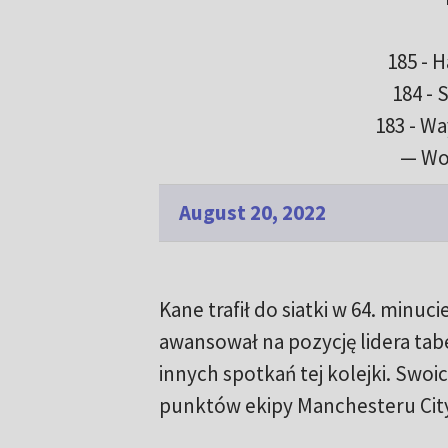
185 - 
184 - 
183 - W
— Wo
August 20, 2022
Kane trafił do siatki w 64. minu
awansował na pozycję lidera tabe
innych spotkań tej kolejki. Swoi
punktów ekipy Manchesteru City