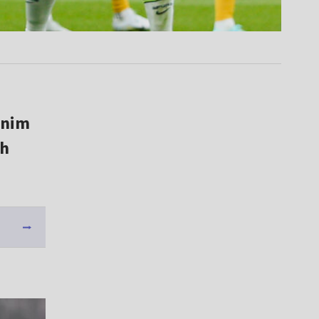
tnim
ch