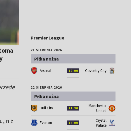
Premier League
stoma
21 SIERPNIA 2026
y
Piłka nożna
Arsenal
Coventry City
19:00
przede
22 SIERPNIA 2026
Piłka nożna
Manchester
Hull City
11:30
United
u, niż
Crystal
Everton
14:00
Palace