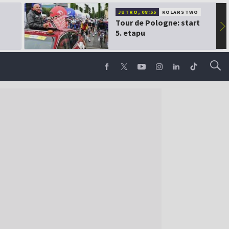
JUTRO, 08:55
KOLARSTWO
Tour de Pologne: start
▶
5. etapu