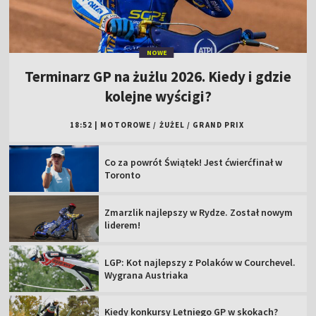
NOWE
Terminarz GP na żużlu 2026. Kiedy i gdzie
kolejne wyścigi?
18:52
|
MOTOROWE
/
ŻUŻEL
/
GRAND PRIX
Co za powrót Świątek! Jest ćwierćfinał w
Toronto
Zmarzlik najlepszy w Rydze. Został nowym
liderem!
LGP: Kot najlepszy z Polaków w Courchevel.
Wygrana Austriaka
Kiedy konkursy Letniego GP w skokach?