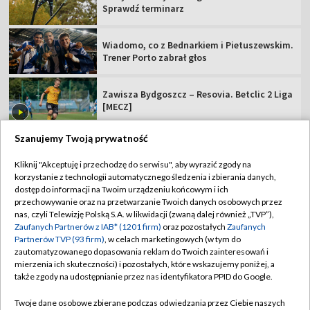
Sprawdź terminarz
Wiadomo, co z Bednarkiem i Pietuszewskim.
Trener Porto zabrał głos
Zawisza Bydgoszcz – Resovia. Betclic 2 Liga
[MECZ]
Szanujemy Twoją prywatność
Kliknij "Akceptuję i przechodzę do serwisu", aby wyrazić zgody na
korzystanie z technologii automatycznego śledzenia i zbierania danych,
TVP
dostęp do informacji na Twoim urządzeniu końcowym i ich
Abonament TVP
Regulamin TVP
przechowywanie oraz na przetwarzanie Twoich danych osobowych przez
nas, czyli Telewizję Polską S.A. w likwidacji (zwaną dalej również „TVP”),
Polityka prywatności
Sklep TVP
Zaufanych Partnerów z IAB* (1201 firm)
oraz pozostałych
Zaufanych
Partnerów TVP (93 firm)
, w celach marketingowych (w tym do
Biuro Reklamy
Moje zgody
zautomatyzowanego dopasowania reklam do Twoich zainteresowań i
mierzenia ich skuteczności) i pozostałych, które wskazujemy poniżej, a
Oferta Handlowa
Biuro reklamy
także zgody na udostępnianie przez nas identyfikatora PPID do Google.
Telegazeta ogłoszenia
Kontakt
Twoje dane osobowe zbierane podczas odwiedzania przez Ciebie naszych