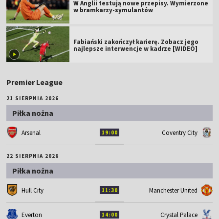
W Anglii testują nowe przepisy. Wymierzone
w bramkarzy-symulantów
Fabiański zakończył karierę. Zobacz jego
najlepsze interwencje w kadrze [WIDEO]
Premier League
21 SIERPNIA 2026
Piłka nożna
Arsenal
Coventry City
19:00
22 SIERPNIA 2026
Piłka nożna
Hull City
Manchester United
11:30
Everton
Crystal Palace
14:00