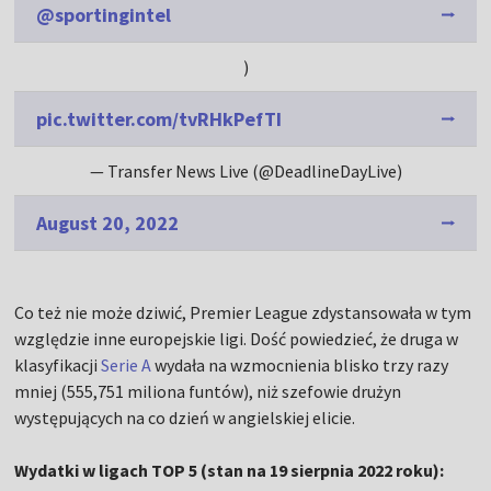
@sportingintel
)
pic.twitter.com/tvRHkPefTI
— Transfer News Live (@DeadlineDayLive)
August 20, 2022
Co też nie może dziwić, Premier League zdystansowała w tym
względzie inne europejskie ligi. Dość powiedzieć, że druga w
klasyfikacji
Serie A
wydała na wzmocnienia blisko trzy razy
mniej (555,751 miliona funtów), niż szefowie drużyn
występujących na co dzień w angielskiej elicie.
Wydatki w ligach TOP 5 (stan na 19 sierpnia 2022 roku):