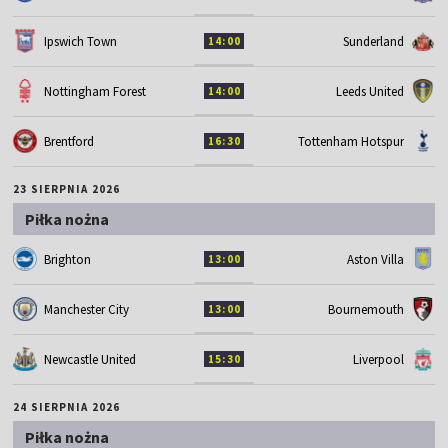
Ipswich Town
Sunderland
14:00
Nottingham Forest
Leeds United
14:00
Brentford
Tottenham Hotspur
16:30
23 SIERPNIA 2026
Piłka nożna
Brighton
Aston Villa
13:00
Manchester City
Bournemouth
13:00
Newcastle United
Liverpool
15:30
24 SIERPNIA 2026
Piłka nożna