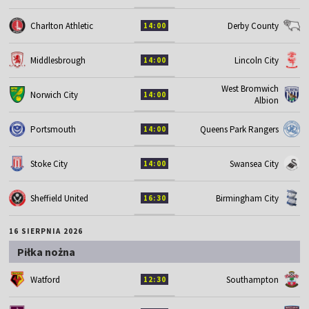
Charlton Athletic
Derby County
14:00
Middlesbrough
Lincoln City
14:00
West Bromwich
Norwich City
14:00
Albion
Portsmouth
Queens Park Rangers
14:00
Stoke City
Swansea City
14:00
Sheffield United
Birmingham City
16:30
16 SIERPNIA 2026
Piłka nożna
Watford
Southampton
12:30