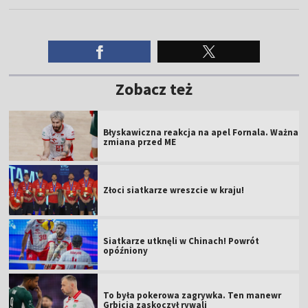
Zobacz też
Błyskawiczna reakcja na apel Fornala. Ważna
zmiana przed ME
Złoci siatkarze wreszcie w kraju!
Siatkarze utknęli w Chinach! Powrót
opóźniony
To była pokerowa zagrywka. Ten manewr
Grbicia zaskoczył rywali