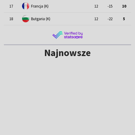
17
Francja (K)
12
-15
10
18
Bułgaria (K)
12
-22
5
Najnowsze