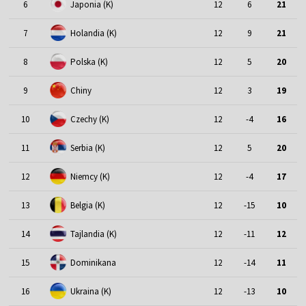
6
Japonia (K)
12
6
21
7
Holandia (K)
12
9
21
8
Polska (K)
12
5
20
9
Chiny
12
3
19
10
Czechy (K)
12
-4
16
11
Serbia (K)
12
5
20
12
Niemcy (K)
12
-4
17
13
Belgia (K)
12
-15
10
14
Tajlandia (K)
12
-11
12
15
Dominikana
12
-14
11
16
Ukraina (K)
12
-13
10