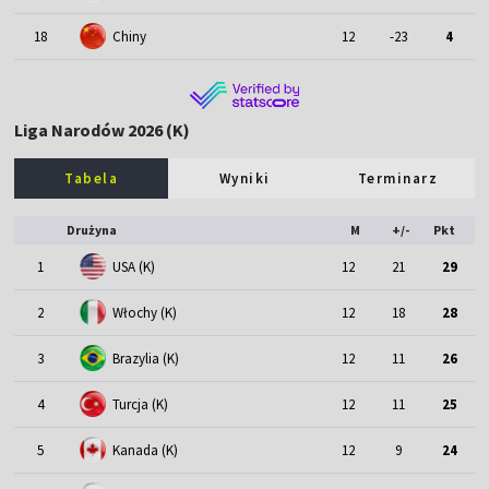
18
Chiny
12
-23
4
Liga Narodów 2026 (K)
Tabela
Wyniki
Terminarz
Drużyna
M
+/-
Pkt
1
USA (K)
12
21
29
2
Włochy (K)
12
18
28
3
Brazylia (K)
12
11
26
4
Turcja (K)
12
11
25
5
Kanada (K)
12
9
24