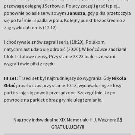
przewagę osiągnęli Serbowie. Polacy zaczęli grać lepiej...
ponownie po asie serwisowym
Janusza
, gdy piłka przetoczyła
się po taśmie i spadła w polu. Kolejny punkt bezpośrednio z
zagrywki dał remis (12:12).
I choć rywale znów zagrali serią (18:20), Polakom
natychmiast udało się odrobić (20:20). W końcówce zadziałał
blok. I stalowe nerwy. Przy stanie 23:23 biało-czerwoni
wygrali dwie piłki z rzędu.
III set:
Trzeci set był najtrudniejszy do wygrania. Gdy
Nikola
Grbić
prosił o czas przy stanie 10:13, wydawało się, że losy
partii stają się powoli przesądzone. Szczególnie, że po
powrocie na parkiet obraz gry nie uległ zmianie.
Nagrody indywidualne XIX Memoriału H.J. Wagnera 🙌
GRATULUJEMY!!