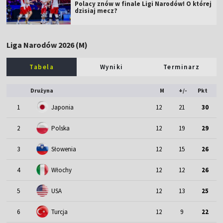
Polacy znów w finale Ligi Narodów! O której
dzisiaj mecz?
Liga Narodów 2026 (M)
Tabela
Wyniki
Terminarz
Drużyna
M
+/-
Pkt
1
Japonia
12
21
30
2
Polska
12
19
29
3
Słowenia
12
15
26
4
Włochy
12
12
26
5
USA
12
13
25
6
Turcja
12
9
22