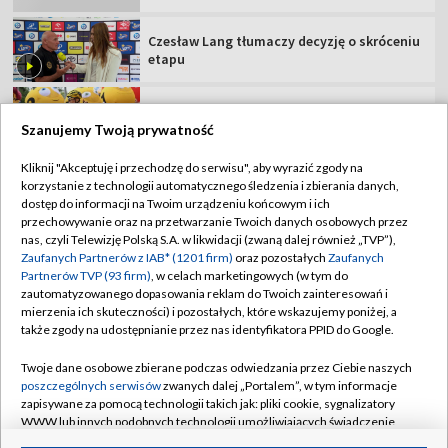
oddalił się
Zamieszanie z mundialem. "Zasłużyliśmy
na organizację finału"
Szanujemy Twoją prywatność
Kliknij "Akceptuję i przechodzę do serwisu", aby wyrazić zgody na
korzystanie z technologii automatycznego śledzenia i zbierania danych,
TVP
dostęp do informacji na Twoim urządzeniu końcowym i ich
przechowywanie oraz na przetwarzanie Twoich danych osobowych przez
Abonament TVP
Regulamin TVP
nas, czyli Telewizję Polską S.A. w likwidacji (zwaną dalej również „TVP”),
Polityka prywatności
Sklep TVP
Zaufanych Partnerów z IAB* (1201 firm)
oraz pozostałych
Zaufanych
Partnerów TVP (93 firm)
, w celach marketingowych (w tym do
Biuro Reklamy
Moje zgody
zautomatyzowanego dopasowania reklam do Twoich zainteresowań i
mierzenia ich skuteczności) i pozostałych, które wskazujemy poniżej, a
Oferta Handlowa
Biuro reklamy
także zgody na udostępnianie przez nas identyfikatora PPID do Google.
Telegazeta ogłoszenia
Kontakt
Twoje dane osobowe zbierane podczas odwiedzania przez Ciebie naszych
Emisja w TVP
poszczególnych serwisów
zwanych dalej „Portalem”, w tym informacje
zapisywane za pomocą technologii takich jak: pliki cookie, sygnalizatory
Kanały
Rada Programowa
WWW lub innych podobnych technologii umożliwiających świadczenie
dopasowanych i bezpiecznych usług, personalizację treści oraz reklam,