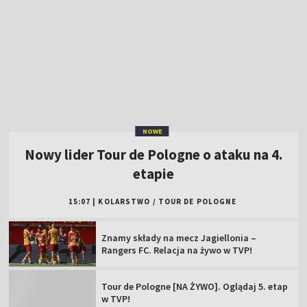
NOWE
Nowy lider Tour de Pologne o ataku na 4.
etapie
15:07
|
KOLARSTWO
/
TOUR DE POLOGNE
Znamy składy na mecz Jagiellonia –
Rangers FC. Relacja na żywo w TVP!
Tour de Pologne [NA ŻYWO]. Oglądaj 5. etap
w TVP!
Czesław Lang tłumaczy decyzję o skróceniu
etapu
Czwarty etap skrócony! Nowy lider 83. Tour
de Pologne [WIDEO]
Dramatyczny mecz Polaków na ME. Mundial