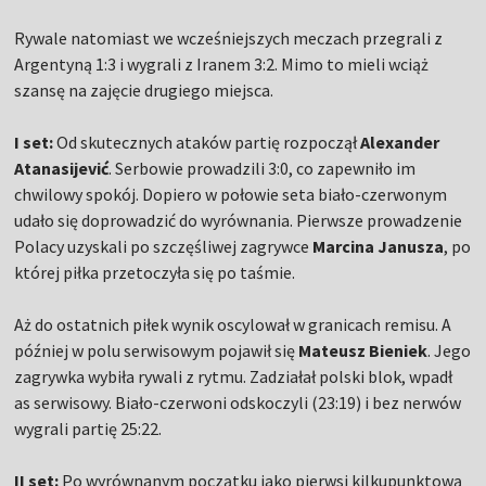
Rywale natomiast we wcześniejszych meczach przegrali z
Argentyną 1:3 i wygrali z Iranem 3:2. Mimo to mieli wciąż
szansę na zajęcie drugiego miejsca.
I set:
Od skutecznych ataków partię rozpoczął
Alexander
Atanasijević
. Serbowie prowadzili 3:0, co zapewniło im
chwilowy spokój. Dopiero w połowie seta biało-czerwonym
udało się doprowadzić do wyrównania. Pierwsze prowadzenie
Polacy uzyskali po szczęśliwej zagrywce
Marcina Janusza
, po
której piłka przetoczyła się po taśmie.
Aż do ostatnich piłek wynik oscylował w granicach remisu. A
później w polu serwisowym pojawił się
Mateusz Bieniek
. Jego
zagrywka wybiła rywali z rytmu. Zadziałał polski blok, wpadł
as serwisowy. Biało-czerwoni odskoczyli (23:19) i bez nerwów
wygrali partię 25:22.
II set:
Po wyrównanym początku jako pierwsi kilkupunktową