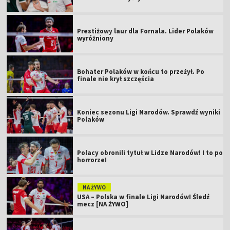
Prestiżowy laur dla Fornala. Lider Polaków
wyróżniony
Bohater Polaków w końcu to przeżył. Po
finale nie krył szczęścia
Koniec sezonu Ligi Narodów. Sprawdź wyniki
Polaków
Polacy obronili tytuł w Lidze Narodów! I to po
horrorze!
NA ŻYWO
USA – Polska w finale Ligi Narodów! Śledź
mecz [NA ŻYWO]