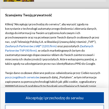
Szanujemy Twoją prywatność
TVP
Kliknij "Akceptuję i przechodzę do serwisu", aby wyrazić zgody na
korzystanie z technologii automatycznego śledzenia i zbierania danych,
Abonament TVP
Regulamin TVP
dostęp do informacji na Twoim urządzeniu końcowym i ich
Polityka prywatności
Sklep TVP
przechowywanie oraz na przetwarzanie Twoich danych osobowych przez
nas, czyli Telewizję Polską S.A. w likwidacji (zwaną dalej również „TVP”),
Biuro Reklamy
Moje zgody
Zaufanych Partnerów z IAB* (1201 firm)
oraz pozostałych
Zaufanych
Partnerów TVP (93 firm)
, w celach marketingowych (w tym do
Oferta Handlowa
Biuro reklamy
zautomatyzowanego dopasowania reklam do Twoich zainteresowań i
mierzenia ich skuteczności) i pozostałych, które wskazujemy poniżej, a
Telegazeta ogłoszenia
Kontakt
także zgody na udostępnianie przez nas identyfikatora PPID do Google.
Emisja w TVP
Twoje dane osobowe zbierane podczas odwiedzania przez Ciebie naszych
Kanały
Rada Programowa
poszczególnych serwisów
zwanych dalej „Portalem”, w tym informacje
zapisywane za pomocą technologii takich jak: pliki cookie, sygnalizatory
Ogłoszenia przetargowe
WWW lub innych podobnych technologii umożliwiających świadczenie
©2026 Telewizja Polska Spółka Akcyjna w likwidacji
dopasowanych i bezpiecznych usług, personalizację treści oraz reklam,
Akademia Telewizyjna
udostępnianie funkcji mediów społecznościowych oraz analizowanie
Akceptuję i przechodzę do serwisu
Informacje o nadawcy
ruchu w Internecie.
Centrum informacji TVP
Twoje dane osobowe zbierane podczas odwiedzania przez Ciebie