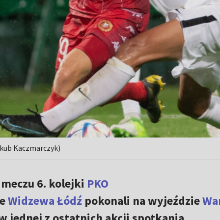
Jakub Kaczmarczyk)
meczu 6. kolejki
PKO
ze
Widzewa Łódź
pokonali na wyjeździe
Wa
 w jednej z ostatnich akcji spotkania.