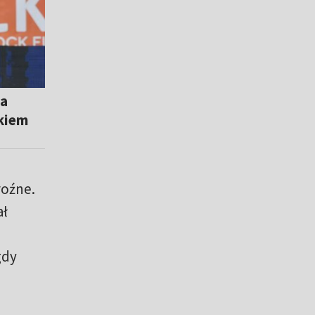
ia
kiem
roźne.
ał
gdy