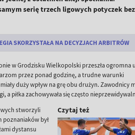
amym serię trzech ligowych potyczek bez
 LEGIA SKORZYSTAŁA NA DECYZJACH ARBITRÓW
nie w Grodzisku Wielkopolski przeszła ogromna 
karzom przez ponad godzinę, a trudne warunki
 miały duży wpływ na grę obu drużyn. Zawodnicy m
, a piłka zachowywała się często nieprzewidywaln
Czytaj też
owych stworzyli
 poznaniaków był
ałami dystansu