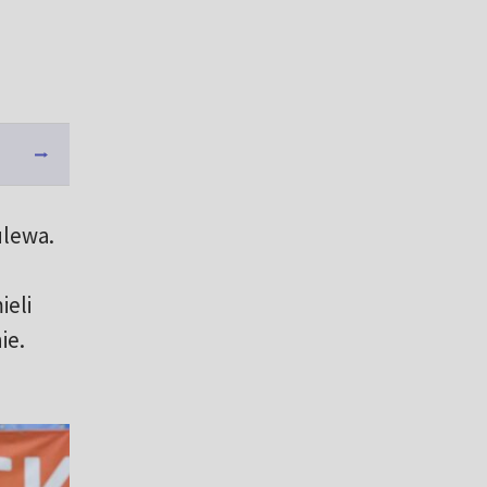
ulewa.
ieli
ie.