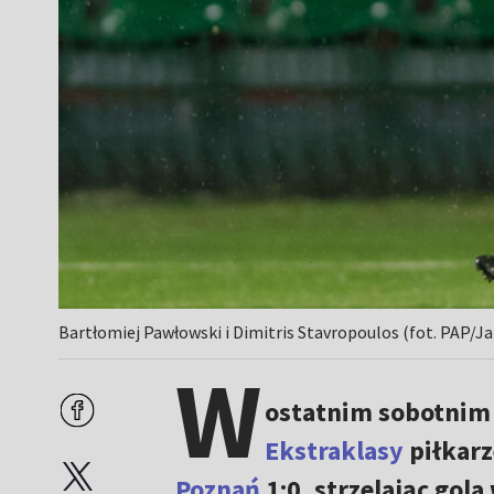
Bartłomiej Pawłowski i Dimitris Stavropoulos (fot. PAP/
W
ostatnim sobotnim 
Ekstraklasy
piłkar
Poznań
1:0, strzelając gola