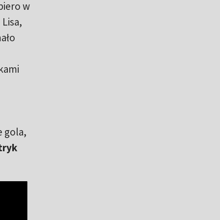
piero w
Lisa,
mało
tkami
e gola,
tryk