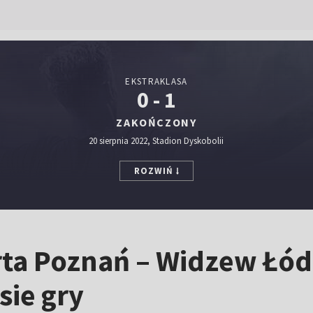
EKSTRAKLASA
0 - 1
ZAKOŃCZONY
20 sierpnia 2022, Stadion Dyskobolii
ROZWIŃ
rta Poznań – Widzew Łód
sie gry