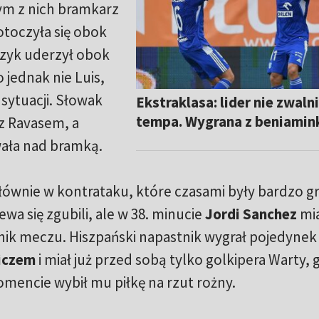
nym z nich bramkarz
otoczyła się obok
czyk uderzył obok
 jednak nie Luis,
 sytuacji. Słowak
Ekstraklasa: lider nie zwaln
tempa. Wygrana z beniamin
z Ravasem, a
ała nad bramką.
głównie w kontrataku, które czasami były bardzo g
wa się zgubili, ale w 38. minucie
Jordi Sanchez
mi
ik meczu. Hiszpański napastnik wygrał pojedynek
iczem
i miał już przed sobą tylko golkipera Warty, 
mencie wybił mu piłkę na rzut rożny.