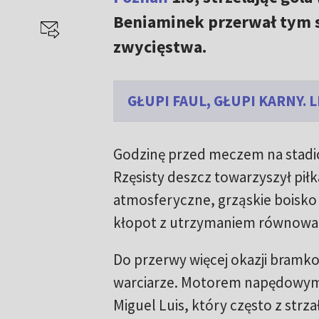
Beniaminek przerwał tym s
zwycięstwa.
GŁUPI FAUL, GŁUPI KARNY.
Godzinę przed meczem na stadio
Rzęsisty deszcz towarzyszył pił
atmosferyczne, grząskie boisko
kłopot z utrzymaniem równowagi
Do przerwy więcej okazji bramk
warciarze. Motorem napędowym
Miguel Luis, który często z strz