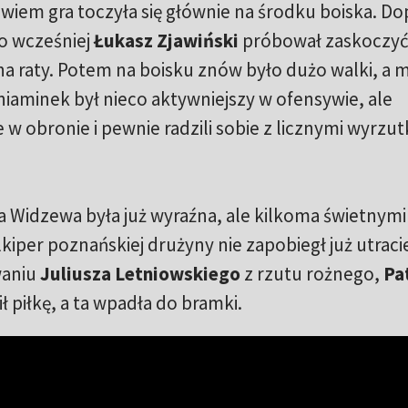
iem gra toczyła się głównie na środku boiska. Do
o wcześniej
Łukasz Zjawiński
próbował zaskoczyć 
na raty. Potem na boisku znów było dużo walki, a 
niaminek był nieco aktywniejszy w ofensywie, ale
w obronie i pewnie radzili sobie z licznymi wyrzu
Widzewa była już wyraźna, ale kilkoma świetnymi
lkiper poznańskiej drużyny nie zapobiegł już utraci
waniu
Juliusza Letniowskiego
z rzutu rożnego,
Pa
piłkę, a ta wpadła do bramki.