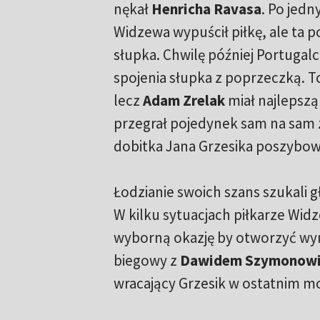
nękał
Henricha Ravasa
. Po jed
Widzewa wypuścił piłkę, ale ta p
słupka. Chwilę później Portugal
spojenia słupka z poprzeczką. To
lecz
Adam Zrelak
miał najlepszą
przegrał pojedynek sam na sam 
dobitka Jana Grzesika poszybow
Łodzianie swoich szans szukali 
W kilku sytuacjach piłkarze Widze
wyborną okazję by otworzyć wyn
biegowy z
Dawidem Szymonow
wracający Grzesik w ostatnim mo