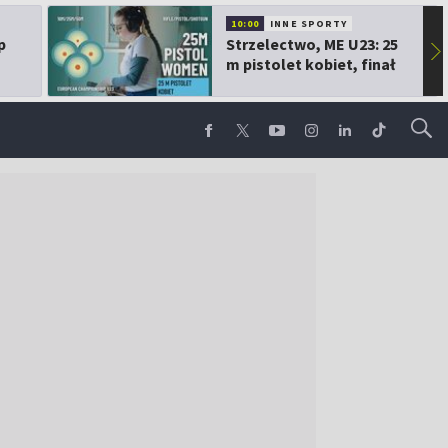
10:00
INNE SPORTY
p
Strzelectwo, ME U23: 25
▶
m pistolet kobiet, finał