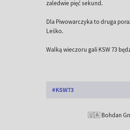
zaledwie pięć sekund.
Dla Piwowarczyka to druga pora
Leśko.
Walką wieczoru gali KSW 73 będ
#KSW73
🇺🇦 Bohdan Gni