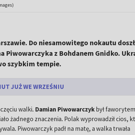
Images)
rszawie. Do niesamowitego nokautu dosz
na Piwowarczyka z Bohdanem Gnidko. Ukra
wo szybkim tempie.
IUT JUŻ WE WRZEŚNIU
częciu walki.
Damian Piwowarczyk
był faworyte
miało żadnego znaczenia. Polak wyprowadził cios, k
rywala. Piwowarczyk padł na matę, a walka trwała