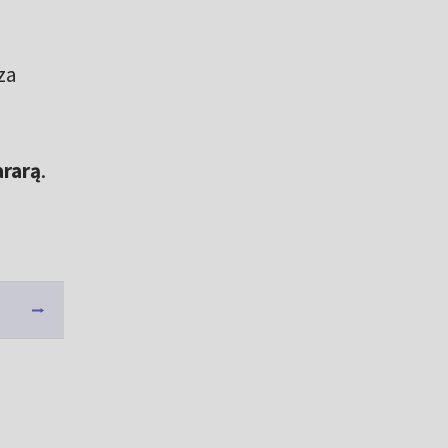
za
rarą
.