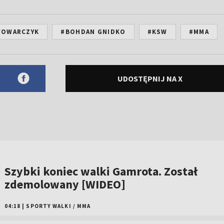
WOWARCZYK
#BOHDAN GNIDKO
#KSW
#MMA
UDOSTĘPNIJ NA X
Szybki koniec walki Gamrota. Został
zdemolowany [WIDEO]
04:18
|
SPORTY WALKI
/
MMA