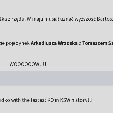
żka z rzędu. W maju musiał uznać wyższość Bartos
zie pojedynek
Arkadiusza Wrzoska
z
Tomaszem Sa
WOOOOOOW!!!!
dko with the fastest KO in KSW history!!!