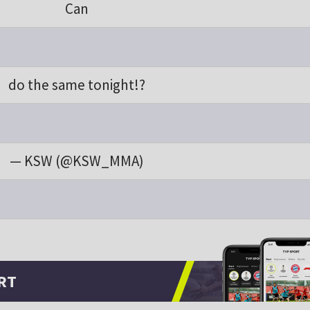
Can
do the same tonight!?
— KSW (@KSW_MMA)
RT