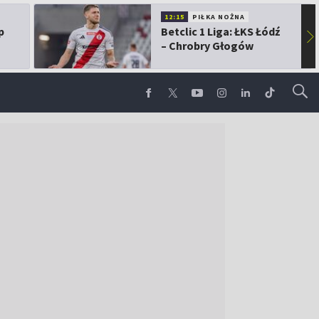
12:15
PIŁKA NOŻNA
p
Betclic 1 Liga: ŁKS Łódź
▶
– Chrobry Głogów