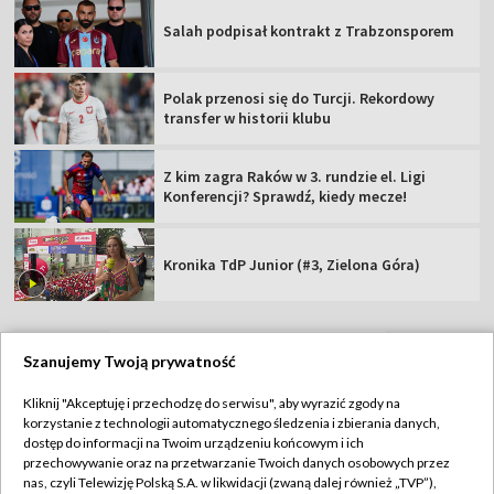
Salah podpisał kontrakt z Trabzonsporem
Polak przenosi się do Turcji. Rekordowy
transfer w historii klubu
Z kim zagra Raków w 3. rundzie el. Ligi
Konferencji? Sprawdź, kiedy mecze!
Kronika TdP Junior (#3, Zielona Góra)
Szanujemy Twoją prywatność
TVP
Kliknij "Akceptuję i przechodzę do serwisu", aby wyrazić zgody na
korzystanie z technologii automatycznego śledzenia i zbierania danych,
Abonament TVP
Regulamin TVP
dostęp do informacji na Twoim urządzeniu końcowym i ich
Polityka prywatności
Sklep TVP
przechowywanie oraz na przetwarzanie Twoich danych osobowych przez
nas, czyli Telewizję Polską S.A. w likwidacji (zwaną dalej również „TVP”),