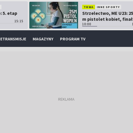
O
TRWA
INNE SPORTY
 5. etap
Strzelectwo, ME U23: 2
m pistolet kobiet, finał
15:15
10:00
ETRANSMISJE
MAGAZYNY
PROGRAM TV