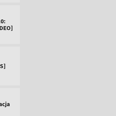
0:
IDEO]
IS]
acja