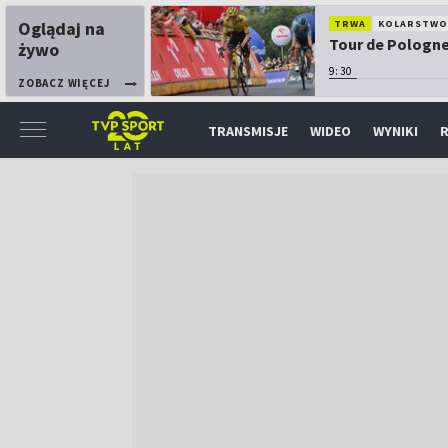
Oglądaj na
TRWA
KOLARSTW
Tour de Pologne:
żywo
9:30
ZOBACZ WIĘCEJ
TRANSMISJE
WIDEO
WYNIKI
R