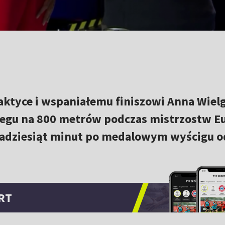
taktyce i wspaniałemu finiszowi Anna Wiel
biegu na 800 metrów podczas mistrzostw E
kadziesiąt minut po medalowym wyścigu o
RT