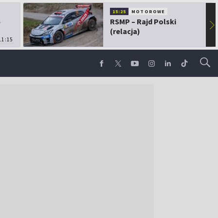
15:25
MOTOROWE
5
RSMP – Rajd Polski
▶
(relacja)
11:15