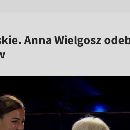
skie. Anna Wielgosz ode
w