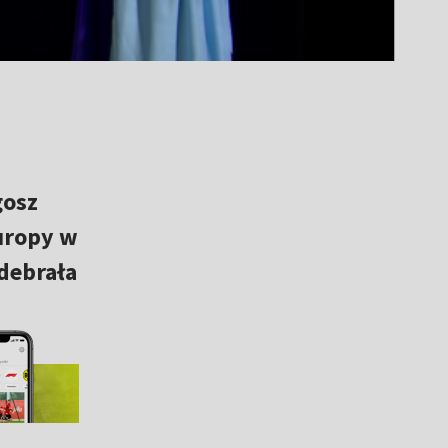
gosz
uropy w
debrała