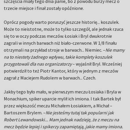
szczęścia miały tego dnia panie, bo z powodu burzy mecz o
trzecie miejsce i finał zostały opóźnione.
Oprócz pogody warto poruszyć jeszcze historię... koszulek.
Może to nieistotne, może to tylko szczegół, ale jednak rzuca
się to w oczy podczas meczów. Łosiak i Bryl dwukrotnie
zagrali w innych barwach niż biało-czerwone. W 1/8 finału
otrzymali na przykład stroje w barwach... Niemiec. –
Nie mamy
na to niestety żadnego wpływu, takie komplety koszulek
przygotowali dla nas organizatorzy
– wyjaśnił Bryl. Wcześniej
potwierdził to też Piotr Kantor, który w jednym z meczów
zagrał z Maciejem Rudolem w barwach... Czech.
Jakby tego było mało, w pierwszym meczu Łosiaka i Bryla w
Monachium, spiker uparcie mylił ich imiona. I tak Bartek był
przez większość meczu Michałem Łosiakiem, a Michał –
Bartoszem Brylem. –
Nie jesteśmy tutaj tak popularni jak
Robert Lewandowski... Mam jednak nadzieję, że z meczu na
mecz będzie lepiej i spikerzy zapamiętają, jakie mamy imiona.