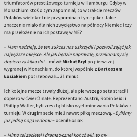
triumfatorów prestiżowego turnieju w Hamburgu. Gdyby w
Monachium ktoś o tym zapomniał, to w trakcie meczów
Polaków wielokrotnie przypomina o tym spiker. Jakie
znaczenie miało dla nich zwycięstwo na północy Niemiec i czy
ma przełożenie na ich postawę w ME?
–
Mam nadzieję, że ten sukces nas uskrzydli i pozwoli zająć jak
najwyższe miejsce. Ale jak będzie naprawdę, przekonamy się
dopiero za kilka dni
– mówił
Michał Bryl
po pierwszej
wygranej w Monachium, do której wspólnie z
Bartoszem
Łosiakiem
potrzebowali... 31 minut.
Ich kolejne mecze trwały dłużej, ale pierwszego seta stracili
dopiero w ćwierćfinale. Reprezentanci Austrii, Robin Seidl i
Philipp Waller, byli zresztą blisko wyeliminowania Polaków z
turnieju. W drugim secie mieli nawet piłkę meczową. –
Byliśmy
już jedną nogą w domu
– ocenił Łosiak.
–
Mimo tej zaciętej i dramatycznej końcówki, to my