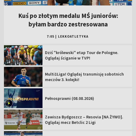
Kuś po złotym medalu MŚ juniorów:
byłam bardzo zestresowana
7:05
|
LEKKOATLETYKA
Dziś "królewski" etap Tour de Pologne.
Oglądaj ściganie w TVP!
Multi1Liga! Oglądaj transmisję sobotnich
meczów 3. kolejki!
Pełnosprawni (08.08.2026)
Zawisza Bydgoszcz – Resovia [NA ŻYWO].
Oglądaj mecz Betclic 2 Ligi