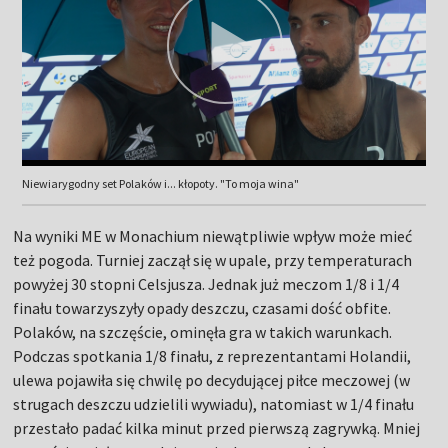
Niewiarygodny set Polaków i... kłopoty. "To moja wina"
Na wyniki ME w Monachium niewątpliwie wpływ może mieć
też pogoda. Turniej zaczął się w upale, przy temperaturach
powyżej 30 stopni Celsjusza. Jednak już meczom 1/8 i 1/4
finału towarzyszyły opady deszczu, czasami dość obfite.
Polaków, na szczęście, ominęła gra w takich warunkach.
Podczas spotkania 1/8 finału, z reprezentantami Holandii,
ulewa pojawiła się chwilę po decydującej piłce meczowej (w
strugach deszczu udzielili wywiadu), natomiast w 1/4 finału
przestało padać kilka minut przed pierwszą zagrywką. Mniej