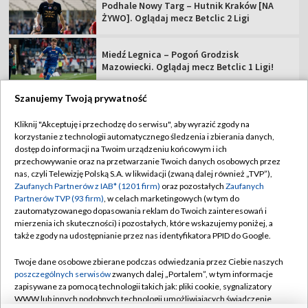
Podhale Nowy Targ – Hutnik Kraków [NA
ŻYWO]. Oglądaj mecz Betclic 2 Ligi
Miedź Legnica – Pogoń Grodzisk
Mazowiecki. Oglądaj mecz Betclic 1 Ligi!
Szanujemy Twoją prywatność
Kliknij "Akceptuję i przechodzę do serwisu", aby wyrazić zgody na
korzystanie z technologii automatycznego śledzenia i zbierania danych,
TVP
dostęp do informacji na Twoim urządzeniu końcowym i ich
Abonament TVP
Regulamin TVP
przechowywanie oraz na przetwarzanie Twoich danych osobowych przez
nas, czyli Telewizję Polską S.A. w likwidacji (zwaną dalej również „TVP”),
Polityka prywatności
Sklep TVP
Zaufanych Partnerów z IAB* (1201 firm)
oraz pozostałych
Zaufanych
Partnerów TVP (93 firm)
, w celach marketingowych (w tym do
Biuro Reklamy
Moje zgody
zautomatyzowanego dopasowania reklam do Twoich zainteresowań i
mierzenia ich skuteczności) i pozostałych, które wskazujemy poniżej, a
Oferta Handlowa
Biuro reklamy
także zgody na udostępnianie przez nas identyfikatora PPID do Google.
Telegazeta ogłoszenia
Kontakt
Twoje dane osobowe zbierane podczas odwiedzania przez Ciebie naszych
Emisja w TVP
poszczególnych serwisów
zwanych dalej „Portalem”, w tym informacje
zapisywane za pomocą technologii takich jak: pliki cookie, sygnalizatory
Kanały
Rada Programowa
WWW lub innych podobnych technologii umożliwiających świadczenie