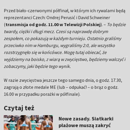
Przed biało-czerwonymi półfinał, w którym ich rywalami będą
reprezentanci Czech: Ondrej Perusić i David Schweiner
(
transmisja od godz. 11.00 w Telewizji Polskiej
). –
To będzie
twardy, ciężki i długi mecz. Czesi są naprawdę dobrym
zespołem, co pokazują w każdym turnieju. Ostatnio graliśmy
przeciwko nim w Hamburgu, wygraliśmy 2:0, ale wszystko
rozstrzygnęło się w końcówce. Mogę tutaj obiecać, że
wyjdziemy na boisko, z wiarą w zwycięstwo, będziemy walczyć i
zobaczymy, jaki będzie tego wynik.
W razie zwycięstwa jeszcze tego samego dnia, o godz. 17.30,
zagrają o złote medale ME (lub – odpukać! – o brąz o godz.
16.00 w przypadku porażki w półfinale).
Czytaj też
Nowe zasady. Siatkarki
plażowe muszą zakryć