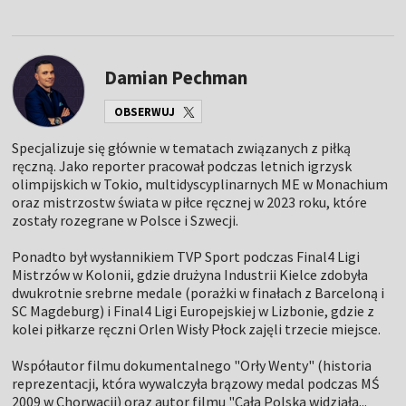
Damian Pechman
OBSERWUJ
Specjalizuje się głównie w tematach związanych z piłką
ręczną. Jako reporter pracował podczas letnich igrzysk
olimpijskich w Tokio, multidyscyplinarnych ME w Monachium
oraz mistrzostw świata w piłce ręcznej w 2023 roku, które
zostały rozegrane w Polsce i Szwecji.
Ponadto był wysłannikiem TVP Sport podczas Final4 Ligi
Mistrzów w Kolonii, gdzie drużyna Industrii Kielce zdobyła
dwukrotnie srebrne medale (porażki w finałach z Barceloną i
SC Magdeburg) i Final4 Ligi Europejskiej w Lizbonie, gdzie z
kolei piłkarze ręczni Orlen Wisły Płock zajęli trzecie miejsce.
Współautor filmu dokumentalnego "Orły Wenty" (historia
reprezentacji, która wywalczyła brązowy medal podczas MŚ
2009 w Chorwacji) oraz autor filmu "Cała Polska widziała...