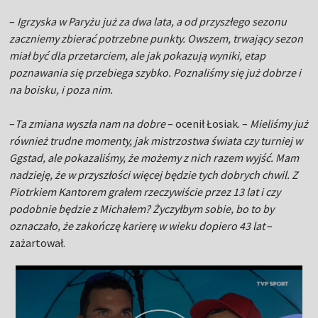
–
Igrzyska w Paryżu już za dwa lata, a od przyszłego sezonu
zaczniemy zbierać potrzebne punkty. Owszem, trwający sezon
miał być dla przetarciem, ale jak pokazują wyniki, etap
poznawania się przebiega szybko. Poznaliśmy się już dobrze i
na boisku, i poza nim.
–
Ta zmiana wyszła nam na dobre
– ocenił Łosiak. –
Mieliśmy już
również trudne momenty, jak mistrzostwa świata czy turniej w
Ggstad, ale pokazaliśmy, że możemy z nich razem wyjść. Mam
nadzieję, że w przyszłości więcej będzie tych dobrych chwil. Z
Piotrkiem Kantorem grałem rzeczywiście przez 13 lat i czy
podobnie będzie z Michałem? Życzyłbym sobie, bo to by
oznaczało, że zakończę karierę w wieku dopiero 43 lat
–
zażartował.