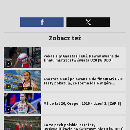
Zobacz też
Pokaz siły Anastazji Kuś. Pewny awans do
finału mistrzostw świata U20 [WIDEO]
Anastazja Kuś po awansie do finału MŚ U20:
testy pokazują, że forma idzie w górę
[WIDEO]
MŚ do lat 20, Oregon 2026 – dzień 2. [ZAPIS]
Co za pech polskiej sztafety!
Dyskwalifikacja po świetnym biegu [WIDEO]