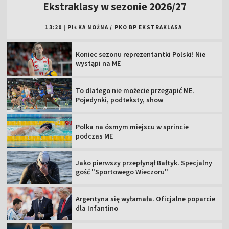
Ekstraklasy w sezonie 2026/27
13:20
|
PIŁKA NOŻNA
/
PKO BP EKSTRAKLASA
Koniec sezonu reprezentantki Polski! Nie
wystąpi na ME
To dlatego nie możecie przegapić ME.
Pojedynki, podteksty, show
Polka na ósmym miejscu w sprincie
podczas ME
Jako pierwszy przepłynął Bałtyk. Specjalny
gość "Sportowego Wieczoru"
Argentyna się wyłamała. Oficjalne poparcie
dla Infantino