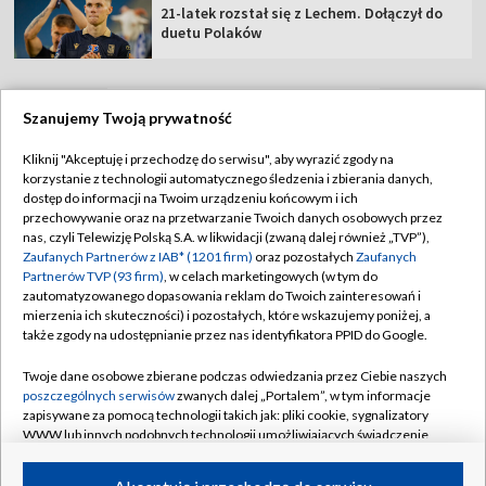
21-latek rozstał się z Lechem. Dołączył do
duetu Polaków
Szanujemy Twoją prywatność
TVP
Kliknij "Akceptuję i przechodzę do serwisu", aby wyrazić zgody na
korzystanie z technologii automatycznego śledzenia i zbierania danych,
Abonament TVP
Regulamin TVP
dostęp do informacji na Twoim urządzeniu końcowym i ich
Polityka prywatności
Sklep TVP
przechowywanie oraz na przetwarzanie Twoich danych osobowych przez
nas, czyli Telewizję Polską S.A. w likwidacji (zwaną dalej również „TVP”),
Biuro Reklamy
Moje zgody
Zaufanych Partnerów z IAB* (1201 firm)
oraz pozostałych
Zaufanych
Partnerów TVP (93 firm)
, w celach marketingowych (w tym do
Oferta Handlowa
Biuro reklamy
zautomatyzowanego dopasowania reklam do Twoich zainteresowań i
mierzenia ich skuteczności) i pozostałych, które wskazujemy poniżej, a
Telegazeta ogłoszenia
Kontakt
także zgody na udostępnianie przez nas identyfikatora PPID do Google.
Emisja w TVP
Twoje dane osobowe zbierane podczas odwiedzania przez Ciebie naszych
Kanały
Rada Programowa
poszczególnych serwisów
zwanych dalej „Portalem”, w tym informacje
zapisywane za pomocą technologii takich jak: pliki cookie, sygnalizatory
Ogłoszenia przetargowe
WWW lub innych podobnych technologii umożliwiających świadczenie
©2026 Telewizja Polska Spółka Akcyjna w likwidacji
dopasowanych i bezpiecznych usług, personalizację treści oraz reklam,
Akademia Telewizyjna
udostępnianie funkcji mediów społecznościowych oraz analizowanie