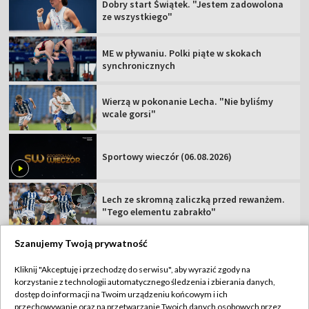
Dobry start Świątek. "Jestem zadowolona
ze wszystkiego"
ME w pływaniu. Polki piąte w skokach
synchronicznych
Wierzą w pokonanie Lecha. "Nie byliśmy
wcale gorsi"
Sportowy wieczór (06.08.2026)
Lech ze skromną zaliczką przed rewanżem.
"Tego elementu zabrakło"
Szanujemy Twoją prywatność
Kliknij "Akceptuję i przechodzę do serwisu", aby wyrazić zgody na
korzystanie z technologii automatycznego śledzenia i zbierania danych,
TVP
dostęp do informacji na Twoim urządzeniu końcowym i ich
Abonament TVP
Regulamin TVP
przechowywanie oraz na przetwarzanie Twoich danych osobowych przez