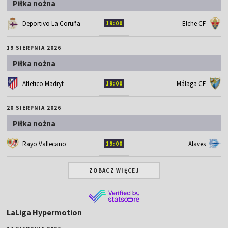
Piłka nożna
Deportivo La Coruña
Elche CF
19:00
19 SIERPNIA 2026
Piłka nożna
Atletico Madryt
Málaga CF
19:00
20 SIERPNIA 2026
Piłka nożna
Rayo Vallecano
Alaves
19:00
ZOBACZ WIĘCEJ
LaLiga Hypermotion