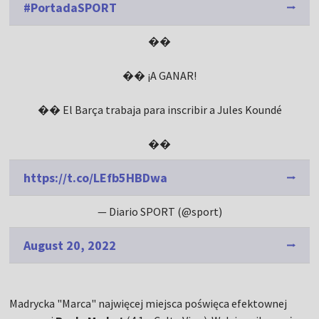
#PortadaSPORT
��️
�� ¡A GANAR!
�� El Barça trabaja para inscribir a Jules Koundé
��️
https://t.co/LEfb5HBDwa
— Diario SPORT (@sport)
August 20, 2022
Madrycka "Marca" najwięcej miejsca poświęca efektownej