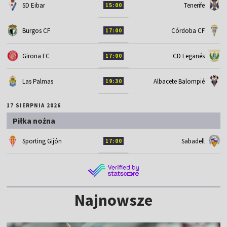
SD Eibar
Tenerife
15:00
Burgos CF
Córdoba CF
17:00
Girona FC
CD Leganés
17:00
Las Palmas
Albacete Balompié
19:30
17 SIERPNIA 2026
Piłka nożna
Sporting Gijón
Sabadell
17:00
Najnowsze