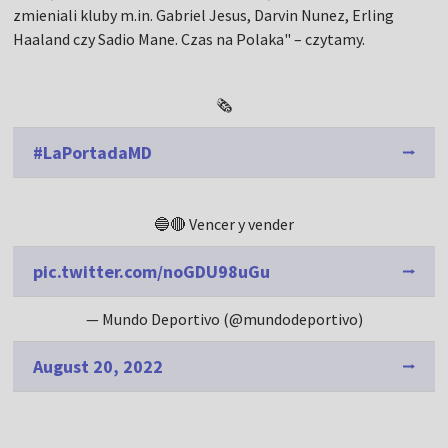
zmieniali kluby m.in. Gabriel Jesus, Darvin Nunez, Erling
Haaland czy Sadio Mane. Czas na Polaka" – czytamy.
🗞️
#LaPortadaMD
🔵🔴 Vencer y vender
pic.twitter.com/noGDU98uGu
— Mundo Deportivo (@mundodeportivo)
August 20, 2022