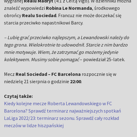
wygranej
Realu Madryt
(4:1 z Celtą Vigo). W dzienniku można
znaleźć wypowiedzi
Robina Le Normanda
, środkowego
obrońcy
Realu Sociedad
. Francuz nie może doczekać się
starcia przeciwko napastnikowi Barcy.
– Lubię grać przeciwko najlepszym, a Lewandowski należy do
tego grona. Wielokrotnie to udowodnił. Starcie z nim bardzo
mnie motywuje. Wiem, że zatrzymać go możemy jedynie
kolektywem. Musimy sobie pomagać
– powiedział 25-latek.
Mecz
Real Sociedad – FC Barcelona
rozpocznie się w
niedzielę 21 sierpnia o godzinie
22:00
.
Czytaj także:
Kiedy kolejne mecze Roberta Lewandowskiego w FC
Barcelona? Sprawdź terminarz najważniejszych spotkań
LaLiga 2022/23: terminarz sezonu. Sprawdź cały rozkład
meczów w lidze hiszpańskiej