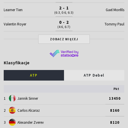
2 - 1
Learner Tien
Gael Monfils
(6:3, 0:6, 6:3)
0 - 2
Valentin Royer
Tommy Paul
(4:6, 6:7)
ZOBACZ WIĘCEJ
Klasyfikacje
ATP
ATP Debel
Pkt
1
Jannik Sinner
13450
2
Carlos Alcaraz
8160
3
Alexander Zverev
8120