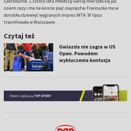
Eastbourne. Z cztery lata młodszą Garcią mierzyła się już
osiem razy i ma na koncie pięć zwycięstw. Francuzka ma w
dorobku dziewięć wygranych imprez WTA. W lipcu
triumfowała w Warszawie.
Czytaj też
Gwiazda nie zagra w US
Open. Powodem
wykluczenia kontuzja
Pobierz aplikację
TVP SPORT