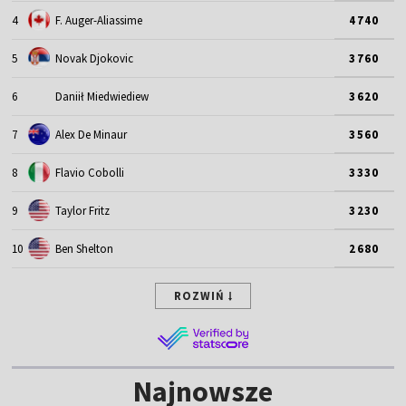
4
F. Auger-Aliassime
4740
5
Novak Djokovic
3760
6
Daniił Miedwiediew
3620
7
Alex De Minaur
3560
8
Flavio Cobolli
3330
9
Taylor Fritz
3230
10
Ben Shelton
2680
ROZWIŃ
Najnowsze