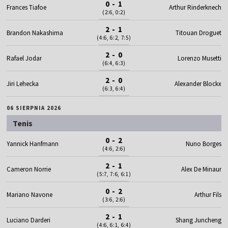
0 - 1
Frances Tiafoe
Arthur Rinderknech
(2:6, 0:2)
2 - 1
Brandon Nakashima
Titouan Droguet
(4:6, 6:2, 7:5)
2 - 0
Rafael Jodar
Lorenzo Musetti
(6:4, 6:3)
2 - 0
Jiri Lehecka
Alexander Blockx
(6:3, 6:4)
06 SIERPNIA 2026
Tenis
0 - 2
Yannick Hanfmann
Nuno Borges
(4:6, 2:6)
2 - 1
Cameron Norrie
Alex De Minaur
(5:7, 7:6, 6:1)
0 - 2
Mariano Navone
Arthur Fils
(3:6, 2:6)
2 - 1
Luciano Darderi
Shang Juncheng
(4:6, 6:1, 6:4)