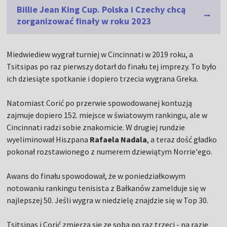
Billie Jean King Cup. Polska i Czechy chcą
zorganizować finały w roku 2023
Miedwiediew wygrał turniej w Cincinnati w 2019 roku, a
Tsitsipas po raz pierwszy dotarł do finału tej imprezy. To było
ich dziesiąte spotkanie i dopiero trzecia wygrana Greka.
Natomiast Corić po przerwie spowodowanej kontuzją
zajmuje dopiero 152. miejsce w światowym rankingu, ale w
Cincinnati radzi sobie znakomicie. W drugiej rundzie
wyeliminował Hiszpana
Rafaela Nadala
, a teraz dość gładko
pokonał rozstawionego z numerem dziewiątym Norrie'ego.
Awans do finału spowodował, że w poniedziałkowym
notowaniu rankingu tenisista z Bałkanów zamelduje się w
najlepszej 50. Jeśli wygra w niedzielę znajdzie się w Top 30.
Tsitsipas i Corić zmierzą się ze sobą po raz trzeci - na razie