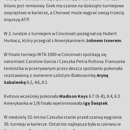
bilans jest remisowy. Grek ma szanse na dziesiąte turniejowe
zwycięstwo w karierze, a Chorwat może wygrać swoją trzecią
imprezę ATP.
W 2. rundzie z turniejem w Cincinnati pożegnał się Hubert
Hurkacz, który przegrał z Amerykaninem
Johnem Isnerem
.
W finale turnieju WTA 1000 w Cincinnati spotkają się
natomiast Caroline Garcia i Czeszka Petra Kvitova. Francuska
tenisistka w przerywanym przez deszcz spotkaniu pokonała
rozstawioną z numerem szóstym Białorusinkę
Arynę
Sabalenkę
6:2, 4:6, 6:1.
Kvitova wcześniej pokonała
Madison Keys
6:7 (6-8), 6:4, 6:3.
Amerykanka w 1/8 finału wyeliminowała
Igę Świątek
.
W niedzielę 32-letnia Czeszka stanie przed szansą wygrania
30. turnieju w karierze. Ostatnio najlepsza była w czerwcu w