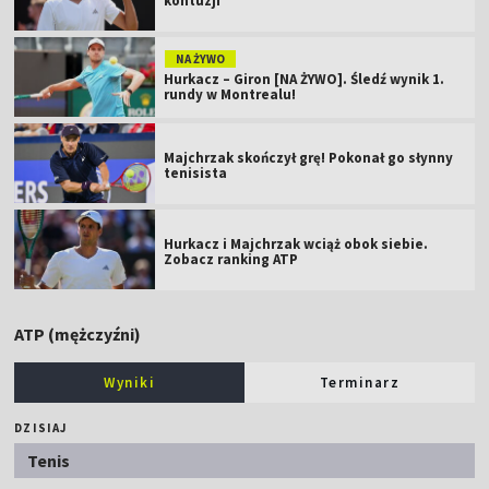
kontuzji
NA ŻYWO
Hurkacz – Giron [NA ŻYWO]. Śledź wynik 1.
rundy w Montrealu!
Majchrzak skończył grę! Pokonał go słynny
tenisista
Hurkacz i Majchrzak wciąż obok siebie.
Zobacz ranking ATP
ATP (mężczyźni)
Wyniki
Terminarz
DZISIAJ
Tenis