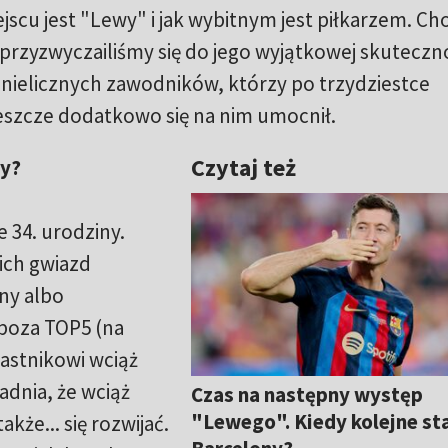
jscu jest "Lewy" i jak wybitnym jest piłkarzem. Ch
przyzwyczailiśmy się do jego wyjątkowej skuteczno
z nielicznych zawodników, którzy po trzydziestce
 jeszcze dodatkowo się na nim umocnił.
Czytaj też
zy?
 34. urodziny.
ich gwiazd
ny albo
spoza TOP5 (na
astnikowi wciąż
adnia, że wciąż
Czas na następny występ
"Lewego". Kiedy kolejne st
akże... się rozwijać.