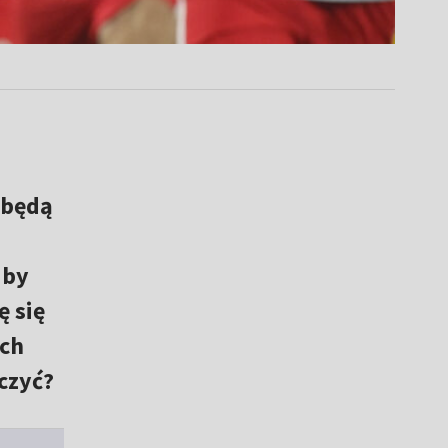
 będą
 by
ę się
ych
czyć?