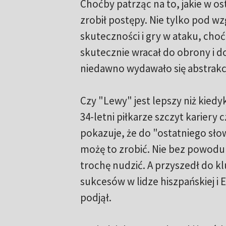
Choćby patrząc na to, jakie w os
zrobił postępy. Nie tylko pod w
skuteczności i gry w ataku, cho
skutecznie wracał do obrony i do
niedawno wydawało się abstrakc
Czy "Lewy" jest lepszy niż kied
34-letni piłkarze szczyt kariery
pokazuje, że do "ostatniego słow
możę to zrobić. Nie bez powodu p
trochę nudzić. A przyszedł do k
sukcesów w lidze hiszpańskiej i E
podjął.