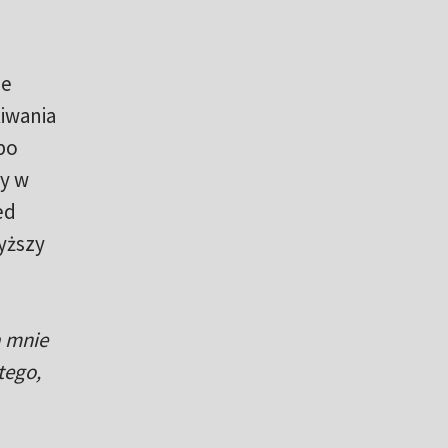
ze
kiwania
po
ry w
ed
yższy
a mnie
tego,