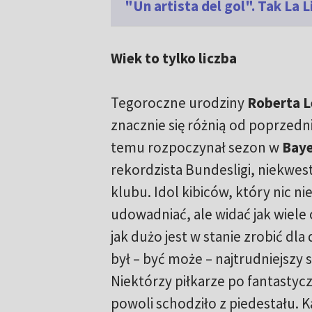
"Un artista del gol". Tak La
Wiek to tylko liczba
Tegoroczne urodziny
Roberta 
znacznie się różnią od poprzedn
temu rozpoczynał sezon w
Baye
rekordzista Bundesligi, niekwe
klubu. Idol kibiców, który nic n
udowadniać, ale widać jak wiele 
jak dużo jest w stanie zrobić dla
był – być może – najtrudniejszy 
Niektórzy piłkarze po fantastyc
powoli schodziło z piedestału. K