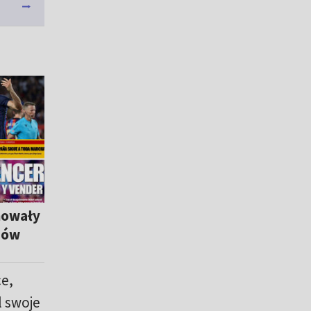
nowały
iów
ce,
l swoje