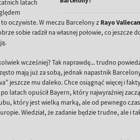
Barcelony?
tatnich latach
zględem
ć to oczywiste. W meczu Barcelony z
Rayo Valleca
brze sobie radził na własnej połowie, co jeszcze d
ją.
ykolwiek wcześniej? Tak naprawdę... trudno powiedz
 często mają już za sobą, jednak napastnik Barcelon
a" jeszcze mu daleko. Chce osiągnąć więcej i fakt
o latach opuścił Bayern, który najwyraźniej zaczą
lubu, który jest wielką marką, ale od pewnego cza
uropie. Wiedział, że zadanie będzie trudne, ale i tak