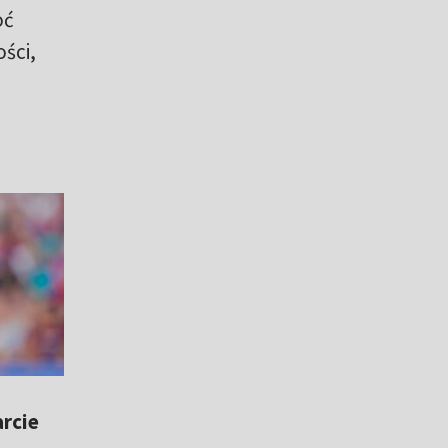
oć
ści,
arcie