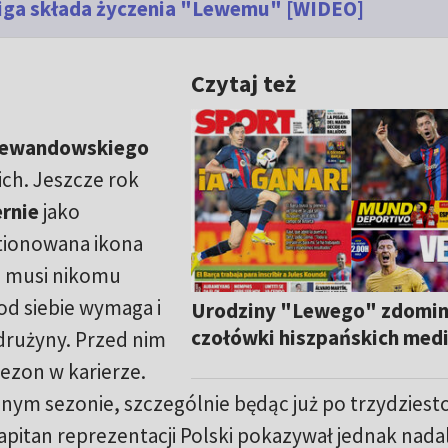
 Liga składa życzenia "Lewemu" [WIDEO]
Czytaj też
Lewandowskiego
ich. Jeszcze rok
rnie
jako
stionowana ikona
ie musi nikomu
od siebie wymaga i
Urodziny "Lewego" zdomi
czołówki hiszpańskich med
 drużyny. Przed nim
sezon w karierze.
znym sezonie, szczególnie będąc już po trzydziest
apitan reprezentacji Polski pokazywał jednak nada