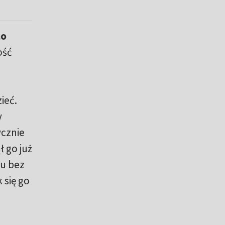
no
ość
ieć.
y
ycznie
ł go już
su bez
 się go