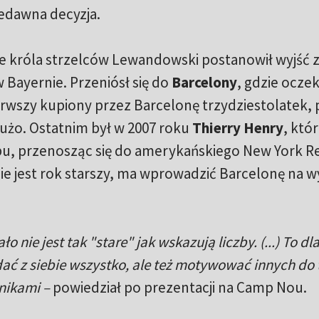
edawna decyzja.
le króla strzelców Lewandowski postanowił wyjść 
w Bayernie. Przeniósł się do
Barcelony
, gdzie ocze
rwszy kupiony przez Barcelonę trzydziestolatek, 
użo. Ostatnim był w 2007 roku
Thierry Henry
, któ
lubu, przenosząc się do amerykańskiego New York R
nie jest rok starszy, ma wprowadzić Barcelonę na w
ło nie jest tak "stare" jak wskazują liczby. (...) To dl
dać z siebie wszystko, ale też motywować innych do 
nikami –
powiedział po prezentacji na Camp Nou.