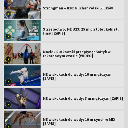
Strongman – #10: Puchar Polski, Łuków
Strzelectwo, ME U23: 25 m pistolet kobiet,
finał [ZAPIS]
Maciek Rutkowski przepłynął Bałtyk w
rekordowym czasie [WIDEO]
ME w skokach do wody: 10 m mężczyzn
[ZAPIS]
ME w skokach do wody: 3 m mężczyzn [ZAPIS]
ME w skokach do wody: 10 m synchro MIX
[ZAPIS]