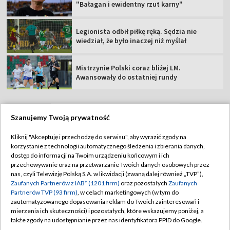
"Bałagan i ewidentny rzut karny"
Legionista odbił piłkę ręką. Sędzia nie
wiedział, że było inaczej niż myślał
Mistrzynie Polski coraz bliżej LM.
Awansowały do ostatniej rundy
Szanujemy Twoją prywatność
TVP
Kliknij "Akceptuję i przechodzę do serwisu", aby wyrazić zgody na
korzystanie z technologii automatycznego śledzenia i zbierania danych,
Abonament TVP
Regulamin TVP
dostęp do informacji na Twoim urządzeniu końcowym i ich
Polityka prywatności
Sklep TVP
przechowywanie oraz na przetwarzanie Twoich danych osobowych przez
nas, czyli Telewizję Polską S.A. w likwidacji (zwaną dalej również „TVP”),
Biuro Reklamy
Moje zgody
Zaufanych Partnerów z IAB* (1201 firm)
oraz pozostałych
Zaufanych
Partnerów TVP (93 firm)
, w celach marketingowych (w tym do
Oferta Handlowa
Biuro reklamy
zautomatyzowanego dopasowania reklam do Twoich zainteresowań i
mierzenia ich skuteczności) i pozostałych, które wskazujemy poniżej, a
Telegazeta ogłoszenia
Kontakt
także zgody na udostępnianie przez nas identyfikatora PPID do Google.