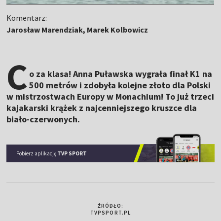
Komentarz:
Jarosław Marendziak, Marek Kolbowicz
C
o za klasa! Anna Puławska wygrała finał K1 na
500 metrów i zdobyła kolejne złoto dla Polski
w mistrzostwach Europy w Monachium! To już trzeci
kajakarski krążek z najcenniejszego kruszce dla
biało-czerwonych.
Pobierz aplikację
TVP SPORT
ŹRÓDŁO:
TVPSPORT.PL