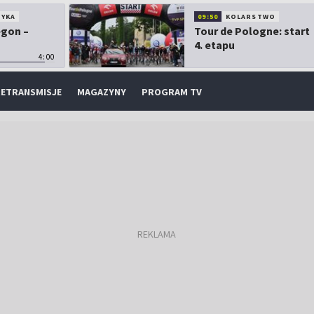
TYKA
09:50
KOLARSTWO
egon –
Tour de Pologne: start
4. etapu
4:00
ETRANSMISJE
MAGAZYNY
PROGRAM TV