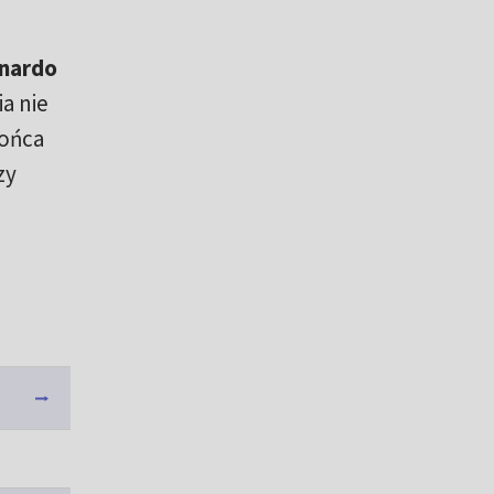
nardo
a nie
końca
zy