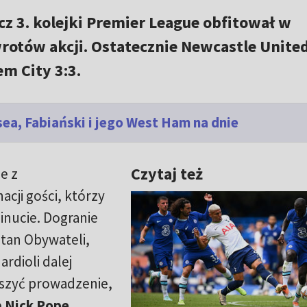
cz 3. kolejki Premier League obfitował w
rotów akcji. Ostatecznie Newcastle Unite
m City 3:3.
ea, Fabiański i jego West Ham na dnie
Czytaj też
e z
cji gości, którzy
inucie. Dogranie
tan Obywateli,
ardioli dalej
yższyć prowadzenie,
e
Nick Pope
.