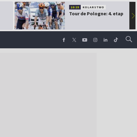
10:25
KOLARSTWO
Tour de Pologne: 4. etap
▶