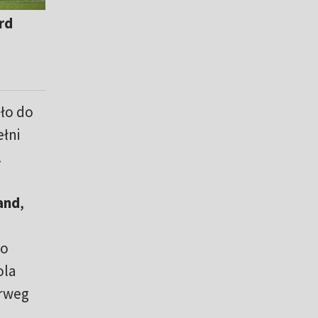
rd
ło do
łni
.
and
,
mo
ola
orweg