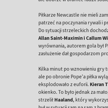
Piłkarze Newcastle nie mieli za
patrzeć na poczynania rywali i prz
Do sytuacji strzeleckich dochodz
Allan Saint-Maximin i Callum W
wyrównania, autorem gola był P
zasłużenie dał gospodarzom pro
Kilka minut po wznowieniu gry 
ale po obronie Pope'a piłka wyl
eksplodowało z euforii.
Kieran T
okienko. To było jednak za mał
strzelił
Haaland
, który wykorzy
był w sytuacji sam na sam z bra