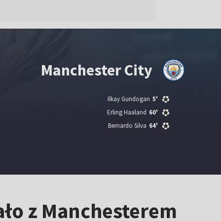
Manchester City
Ilkay Gundogan
5'
Erling Haaland
60'
Bernardo Silva
64'
ało z Manchesterem