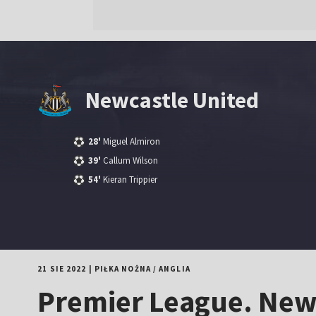
Newcastle United
28'
Miguel Almiron
39'
Callum Wilson
54'
Kieran Trippier
21 SIE 2022
|
PIŁKA NOŻNA
/
ANGLIA
Premier League. New