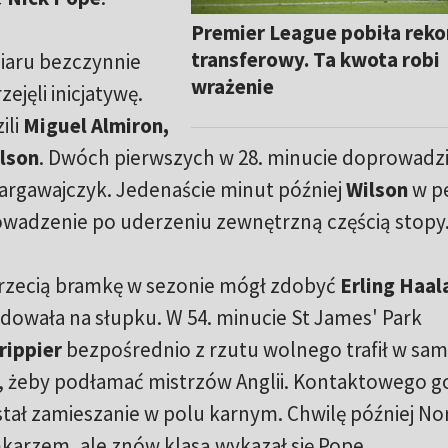
Premier League pobiła reko
transferowy. Ta kwota robi
miaru bezczynnie
wrażenie
ejęli inicjatywę.
ili
Miguel Almiron,
ilson
. Dwóch pierwszych w 28. minucie doprowadzi
argawajczyk. Jedenaście minut później
Wilson
w pe
wadzenie po uderzeniu zewnętrzną częścią stopy
trzecią bramkę w sezonie mógł zdobyć
Erling Haal
ądowała na słupku. W 54. minucie St James' Park
rippier
bezpośrednio z rzutu wolnego trafił w sa
o, żeby podłamać mistrzów Anglii. Kontaktowego g
stał zamieszanie w polu karnym. Chwilę później N
mkarzem, ale znów klasą wykazał się Pope.