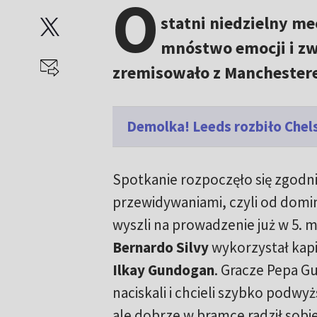
O
statni niedzielny me
mnóstwo emocji i zw
zremisowało z Manchestere
Demolka! Leeds rozbiło Chels
Spotkanie rozpoczęło się zgodni
przewidywaniami, czyli od domina
wyszli na prowadzenie już w 5. m
Bernardo Silvy
wykorzystał kapi
Ilkay Gundogan
. Gracze Pepa Gu
naciskali i chcieli szybko podw
ale dobrze w bramce radził sobi