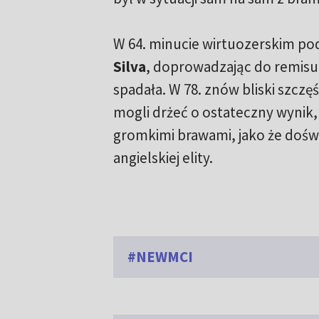
W 64. minucie wirtuozerskim po
Silva
, doprowadzając do remisu
spadała. W 78. znów bliski szcz
mogli drżeć o ostateczny wynik,
gromkimi brawami, jako że dośw
angielskiej elity.
#NEWMCI