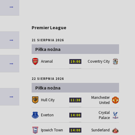
Premier League
21 SIERPNIA 2026
Piłka nożna
Arsenal
Coventry City
19:00
22 SIERPNIA 2026
Piłka nożna
Manchester
Hull City
11:30
United
Crystal
Everton
14:00
Palace
Ipswich Town
Sunderland
14:00