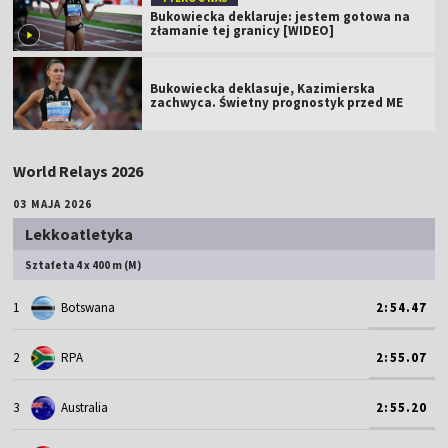
Bukowiecka deklaruje: jestem gotowa na
złamanie tej granicy [WIDEO]
Bukowiecka deklasuje, Kazimierska
zachwyca. Świetny prognostyk przed ME
World Relays 2026
03 MAJA 2026
Lekkoatletyka
Sztafeta 4 x 400 m (M)
1
Botswana
2:54.47
2
RPA
2:55.07
3
Australia
2:55.20