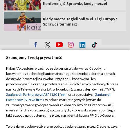
Konferencji? Sprawdź, kiedy mecze!
Kiedy mecze Jagiellonii w el. Ligi Europy?
Sprawdź terminarz
TVP
Szanujemy Twoją prywatność
Abonament TVP
Regulamin TVP
Kliknij "Akceptuję i przechodzę do serwisu", aby wyrazić zgody na
Polityka prywatności
Sklep TVP
korzystanie z technologii automatycznego śledzenia i zbierania danych,
dostęp do informacji na Twoim urządzeniu końcowym i ich
Biuro Reklamy
Moje zgody
przechowywanie oraz na przetwarzanie Twoich danych osobowych przez
nas, czyli Telewizję Polską S.A. w likwidacji (zwaną dalej również „TVP”),
Oferta Handlowa
Biuro reklamy
Zaufanych Partnerów z IAB* (1201 firm)
oraz pozostałych
Zaufanych
Partnerów TVP (93 firm)
, w celach marketingowych (w tym do
Telegazeta ogłoszenia
Kontakt
zautomatyzowanego dopasowania reklam do Twoich zainteresowań i
Emisja w TVP
mierzenia ich skuteczności) i pozostałych, które wskazujemy poniżej, a
także zgody na udostępnianie przez nas identyfikatora PPID do Google.
Kanały
Rada Programowa
Twoje dane osobowe zbierane podczas odwiedzania przez Ciebie naszych
Ogłoszenia przetargowe