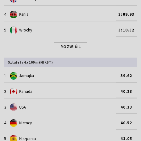
4
Kenia
3:09.93
5
Włochy
3:10.52
ROZWIŃ
Sztafeta 4 x 100 m (MIKST)
1
Jamajka
39.62
2
Kanada
40.23
3
USA
40.33
4
Niemcy
40.52
5
Hiszpania
41.05