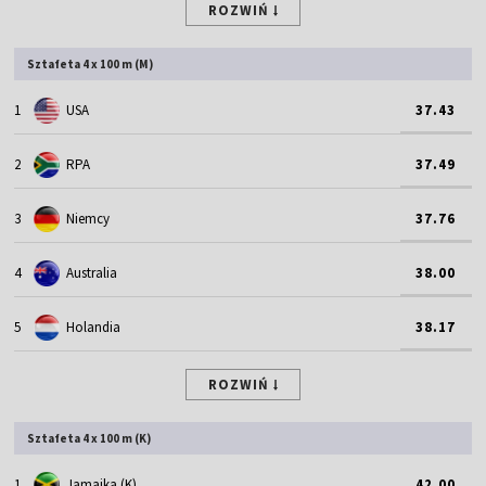
ROZWIŃ
Sztafeta 4 x 100 m (M)
1
USA
37.43
2
RPA
37.49
3
Niemcy
37.76
4
Australia
38.00
5
Holandia
38.17
ROZWIŃ
Sztafeta 4 x 100 m (K)
1
Jamajka (K)
42.00