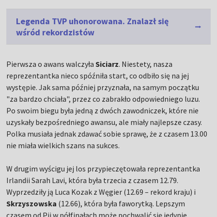
Legenda TVP uhonorowana. Znalazł się
wśród rekordzistów
Pierwsza o awans walczyła
Siciarz
. Niestety, nasza
reprezentantka nieco spóźniła start, co odbiło się na jej
występie. Jak sama później przyznała, na samym początku
"za bardzo chciała", przez co zabrakło odpowiedniego luzu.
Po swoim biegu była jedną z dwóch zawodniczek, które nie
uzyskały bezpośredniego awansu, ale miały najlepsze czasy.
Polka musiała jednak zdawać sobie sprawę, że z czasem 13.00
nie miała wielkich szans na sukces.
W drugim wyścigu jej los przypieczętowała reprezentantka
Irlandii Sarah Lavi, która była trzecia z czasem 12.79.
Wyprzedziły ją Luca Kozak z Węgier (12.69 – rekord kraju) i
Skrzyszowska
(12.66), która była faworytką. Lepszym
czasem od Pii w półfinałach może pochwalić się jedynie