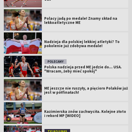
Polacy jadą po medale! Znamy skład na
lekkoatletyczne ME
Nadzieja dla polskiej lekkiej atletyki? To
pokolenie już zdobywa medale!
POLECAMY
Polska nadzieja przed ME jedzie do... USA.
"Wracam, żeby mieć spokój"
ME jeszcze nie ruszyły, a pięcioro Polaków już
jest w półfinałach!
Kazimierska znów zachwyciła. Kolejne złoto
i rekord MP [WIDEO]
TYLKO U NAS