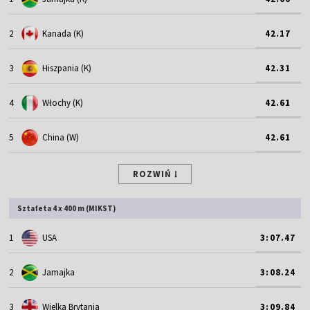
2
Kanada (K)
42.17
3
Hiszpania (K)
42.31
4
Włochy (K)
42.61
5
China (W)
42.61
ROZWIŃ
Sztafeta 4 x 400 m (MIKST)
1
USA
3:07.47
2
Jamajka
3:08.24
3
Wielka Brytania
3:09.84