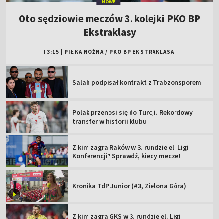
NOWE
Oto sędziowie meczów 3. kolejki PKO BP
Ekstraklasy
13:15
|
PIŁKA NOŻNA
/
PKO BP EKSTRAKLASA
Salah podpisał kontrakt z Trabzonsporem
Polak przenosi się do Turcji. Rekordowy
transfer w historii klubu
Z kim zagra Raków w 3. rundzie el. Ligi
Konferencji? Sprawdź, kiedy mecze!
Kronika TdP Junior (#3, Zielona Góra)
Z kim zagra GKS w 3. rundzie el. Ligi