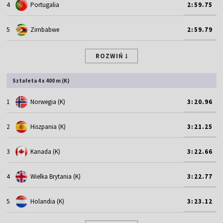
4
Portugalia
2:59.75
5
Zimbabwe
2:59.79
ROZWIŃ
Sztafeta 4 x 400 m (K)
1
Norwegia (K)
3:20.96
2
Hiszpania (K)
3:21.25
3
Kanada (K)
3:22.66
4
Wielka Brytania (K)
3:22.77
5
Holandia (K)
3:23.12