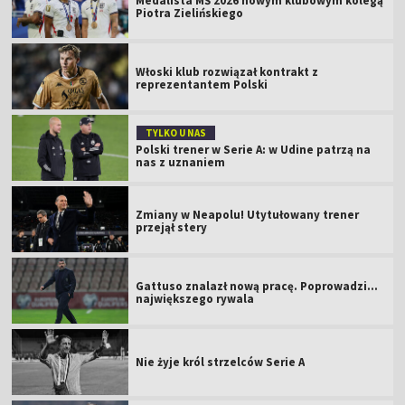
Medalista MŚ 2026 nowym klubowym kolegą
Piotra Zielińskiego
Włoski klub rozwiązał kontrakt z
reprezentantem Polski
TYLKO U NAS
Polski trener w Serie A: w Udine patrzą na
nas z uznaniem
Zmiany w Neapolu! Utytułowany trener
przejął stery
Gattuso znalazł nową pracę. Poprowadzi...
największego rywala
Nie żyje król strzelców Serie A