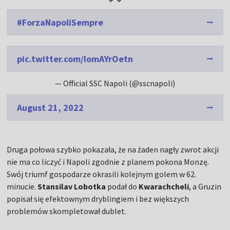
#ForzaNapoliSempre
pic.twitter.com/IomAYrOetn
— Official SSC Napoli (@sscnapoli)
August 21, 2022
Druga połowa szybko pokazała, że na żaden nagły zwrot akcji
nie ma co liczyć i Napoli zgodnie z planem pokona Monzę.
Swój triumf gospodarze okrasili kolejnym golem w 62.
minucie.
Stansilav Lobotka
podał do
Kwarachcheli
, a Gruzin
popisał się efektownym dryblingiem i bez większych
problemów skompletował dublet.