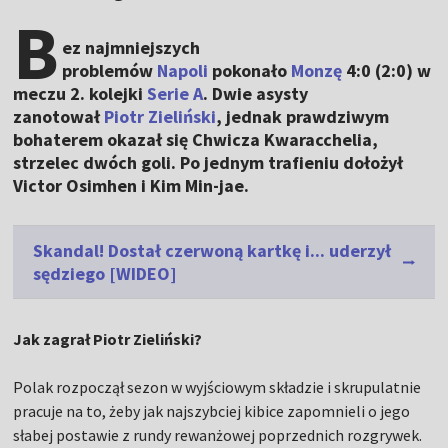
B
ez najmniejszych
problemów
Napoli
pokonało
Monzę
4:0 (2:0) w
meczu 2. kolejki
Serie A
. Dwie asysty
zanotował
Piotr Zieliński
, jednak prawdziwym
bohaterem okazał się Chwicza Kwaracchelia,
strzelec dwóch goli. Po jednym trafieniu dołożył
Victor Osimhen i Kim Min-jae.
Skandal! Dostał czerwoną kartkę i... uderzył
sędziego [WIDEO]
Jak zagrał Piotr Zieliński?
Polak rozpoczął sezon w wyjściowym składzie i skrupulatnie
pracuje na to, żeby jak najszybciej kibice zapomnieli o jego
słabej postawie z rundy rewanżowej poprzednich rozgrywek.