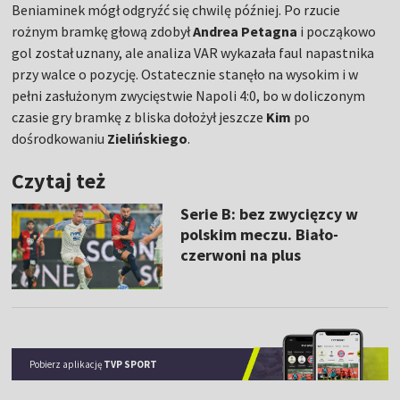
Beniaminek mógł odgryźć się chwilę później. Po rzucie
rożnym bramkę głową zdobył
Andrea Petagna
i począkowo
gol został uznany, ale analiza VAR wykazała faul napastnika
przy walce o pozycję. Ostatecznie stanęło na wysokim i w
pełni zasłużonym zwycięstwie Napoli 4:0, bo w doliczonym
czasie gry bramkę z bliska dołożył jeszcze
Kim
po
dośrodkowaniu
Zielińskiego
.
Czytaj też
Serie B: bez zwycięzcy w
polskim meczu. Biało-
czerwoni na plus
Pobierz aplikację
TVP SPORT