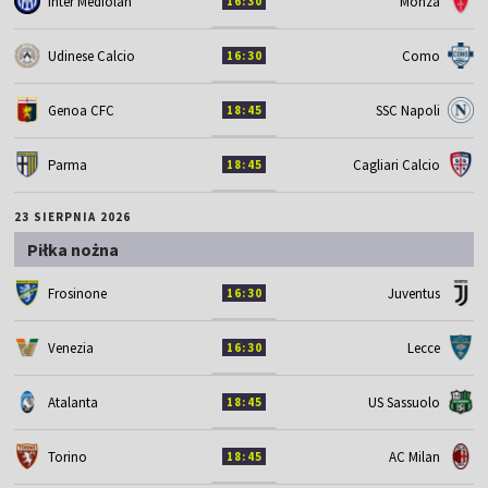
Inter Mediolan
Monza
16:30
Udinese Calcio
Como
16:30
Genoa CFC
SSC Napoli
18:45
Parma
Cagliari Calcio
18:45
23 SIERPNIA 2026
Piłka nożna
Frosinone
Juventus
16:30
Venezia
Lecce
16:30
Atalanta
US Sassuolo
18:45
Torino
AC Milan
18:45