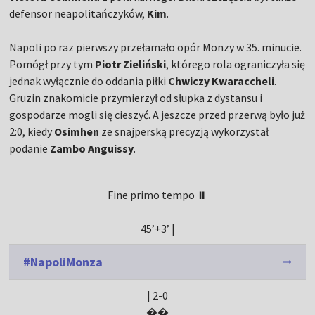
defensor neapolitańczyków,
Kim
.
Napoli po raz pierwszy przełamało opór Monzy w 35. minucie.
Pomógł przy tym
Piotr Zieliński
, którego rola ograniczyła się
jednak wyłącznie do oddania piłki
Chwiczy Kwaraccheli
.
Gruzin znakomicie przymierzył od słupka z dystansu i
gospodarze mogli się cieszyć. A jeszcze przed przerwą było już
2:0, kiedy
Osimhen
ze snajperską precyzją wykorzystał
podanie
Zambo Anguissy
.
Fine primo tempo ⏸
45’+3’ |
#NapoliMonza
| 2-0
��