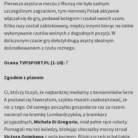
Pierwsza asysta w meczu z Monzą nie była żadnym
szczególnym zagraniem, tym niemniej Polak aktywnie
włączał się do gry, podawał kolegom i szukał swoich szans.
Kilka razy został zablokowany, między innymi biorąc na siebie
wykonywanie rzutów wolnych z dogodnych pozycji. W
doliczonym czasie gry dołożył drugą asystę idealnym
dośrodkowaniem z rzutu rożnego.
Ocena TVPSPORT.PL (1-10):
7
Zgodnie z planem
Ci, którzy liczyli, że najbardziej medialny z beniaminków Serie
A postawi się faworytom, szybko musieli zaakceptować, że
nic z tego. Od samego początku gospodarze raz za razem
nacierali na bramkę Lombardczyków, a bramkarz
przyjezdnych,
Michele Di Gregorio
, miał pełne ręce roboty.
Pomagali mu też koledzy, blokując chociażby mocny strzał
Victora Osimhena
z pola karnego. Bliski szczęścia był także