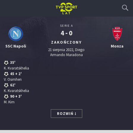
SERIE A
4 - 0
ZAKOŃCZONY
SSC Napoli
Monza
21 sierpnia 2022, Diego
Armando Maradona
35'
K. Kvaratskhelia
45
+ 2'
V. Osimhen
62'
K. Kvaratskhelia
90
+ 3'
M. Kim
ROZWIŃ