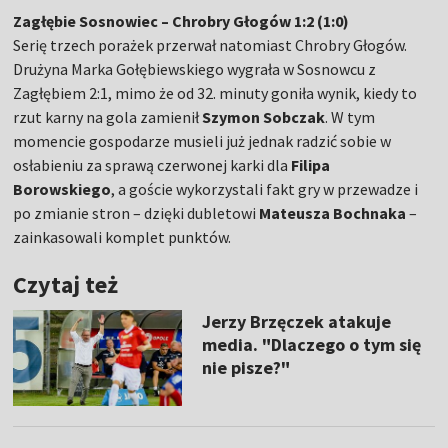
Zagłębie Sosnowiec
–
Chrobry Głogów 1:2 (1:0)
Serię trzech porażek przerwał natomiast Chrobry Głogów.
Drużyna Marka Gołębiewskiego wygrała w Sosnowcu z
Zagłębiem 2:1, mimo że od 32. minuty goniła wynik, kiedy to
rzut karny na gola zamienił
Szymon Sobczak
. W tym
momencie gospodarze musieli już jednak radzić sobie w
osłabieniu za sprawą czerwonej karki dla
Filipa
Borowskiego
, a goście wykorzystali fakt gry w przewadze i
po zmianie stron – dzięki dubletowi
Mateusza Bochnaka
–
zainkasowali komplet punktów.
Czytaj też
Jerzy Brzęczek atakuje
media. "Dlaczego o tym się
nie pisze?"