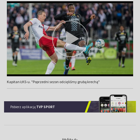
Kapitan ŁKS-u. "Poprzedni sezon odcięliśmy grubą krechą"
Pobierz aplikację
TVP SPORT
ŹRÓDŁO: