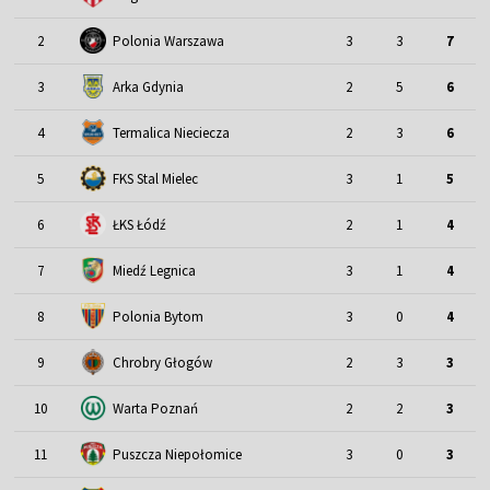
2
Polonia Warszawa
3
3
7
3
Arka Gdynia
2
5
6
4
Termalica Nieciecza
2
3
6
5
FKS Stal Mielec
3
1
5
6
ŁKS Łódź
2
1
4
7
Miedź Legnica
3
1
4
8
Polonia Bytom
3
0
4
9
Chrobry Głogów
2
3
3
10
Warta Poznań
2
2
3
11
Puszcza Niepołomice
3
0
3