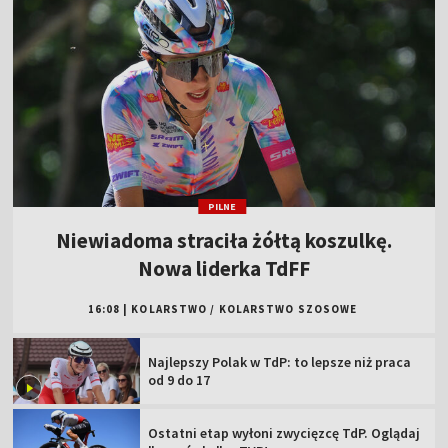
PILNE
Niewiadoma straciła żółtą koszulkę.
Nowa liderka TdFF
16:08
|
KOLARSTWO
/
KOLARSTWO SZOSOWE
Najlepszy Polak w TdP: to lepsze niż praca
od 9 do 17
Ostatni etap wyłoni zwycięzcę TdP. Oglądaj