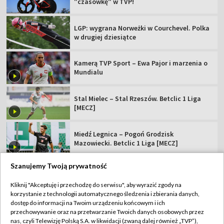
"czasówkę" w TVP!
LGP: wygrana Norweżki w Courchevel. Polka
w drugiej dziesiątce
Kamerą TVP Sport – Ewa Pajor i marzenia o
Mundialu
Stal Mielec – Stal Rzeszów. Betclic 1 Liga
[MECZ]
Miedź Legnica – Pogoń Grodzisk
Mazowiecki. Betclic 1 Liga [MECZ]
Szanujemy Twoją prywatność
Kliknij "Akceptuję i przechodzę do serwisu", aby wyrazić zgody na
korzystanie z technologii automatycznego śledzenia i zbierania danych,
TVP
dostęp do informacji na Twoim urządzeniu końcowym i ich
Abonament TVP
Regulamin TVP
przechowywanie oraz na przetwarzanie Twoich danych osobowych przez
nas, czyli Telewizję Polską S.A. w likwidacji (zwaną dalej również „TVP”),