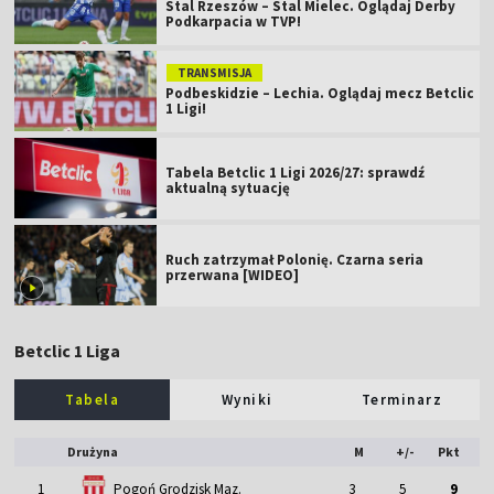
Stal Rzeszów – Stal Mielec. Oglądaj Derby
Podkarpacia w TVP!
TRANSMISJA
Podbeskidzie – Lechia. Oglądaj mecz Betclic
1 Ligi!
Tabela Betclic 1 Ligi 2026/27: sprawdź
aktualną sytuację
Ruch zatrzymał Polonię. Czarna seria
przerwana [WIDEO]
Betclic 1 Liga
Tabela
Wyniki
Terminarz
Drużyna
M
+/-
Pkt
1
Pogoń Grodzisk Maz.
3
5
9