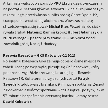
Arka miała walczyć o awans do PKO Ekstraklasy, tymczasem
na początku sezonu głównie zawodzi. Ekipa z Trójmiasta tym
razem uległa przed własną publicznością Odrze Opole 1:2,
tracąc punkt w ostatniej akcji meczu. Wówczas na listę
strzelców wpisał się Słowak
Michal Klec
. Wcześniej do siatki
rywala trafiali
Mateusz Kamiński
oraz
Hubert Adamczyk
, a
rzutu karnego – jeszcze przy stanie 0:0 – nie wykorzystał
zawodnik gości, Maciej Urbańczyk.
Resovia Rzeszów
–
GKS Katowice 0:1 (0:1)
Po siedmiu kolejkach Arka zajmuje dopiero ósme miejsce w
tabeli. Jedną pozycję wyżej plasuje się GKS Katowice, który
pokonał na wyjeździe czerwoną latarnię ligi – Resovię
Rzeszów 1:0. Bohaterem przyjezdnych został
Patryk
Szwedzik
, zdobywając bramkę w 9. minucie spotkania. Zespół
z Podkarpacia kończył spotkanie w "dziesiątkę" po tym, jak w
57. minucie bezpośrednią czerwoną kartką ukarany został
Dawid Kubowicz
.