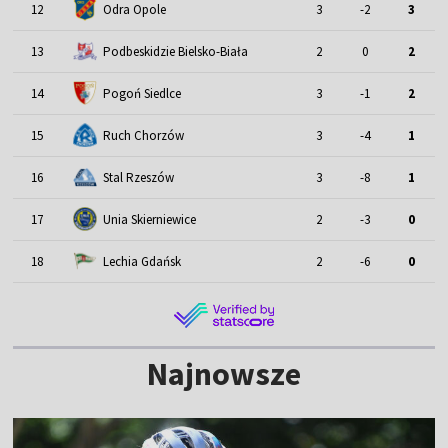
12
Odra Opole
3
-2
3
13
Podbeskidzie Bielsko-Biała
2
0
2
14
Pogoń Siedlce
3
-1
2
15
Ruch Chorzów
3
-4
1
16
Stal Rzeszów
3
-8
1
17
Unia Skierniewice
2
-3
0
18
Lechia Gdańsk
2
-6
0
Najnowsze