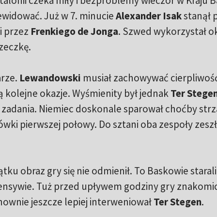
talonii czeka miły i bezproblemy wieczór w Kraju 
ewidować. Już w 7. minucie
Alexander Isak
stanął 
i przez
Frenkiego de Jonga
. Szwed wykorzystał o
zeczkę.
arze.
Lewandowski
musiał zachowywać cierpliwoś
ją kolejne okazje. Wyśmienity był jednak
Ter Stege
i zadania. Niemiec doskonale sparował choćby strz
wki pierwszej połowy. Do sztani oba zespoły zesz
tku obraz gry się nie odmienił. To Baskowie starali 
fensywie. Tuż przed upływem godziny gry znakomic
nownie jeszcze lepiej interweniował
Ter Stegen
.