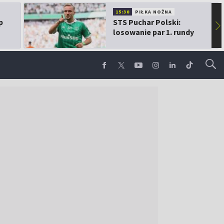
15:30
PIŁKA NOŻNA
p
STS Puchar Polski:
▶
losowanie par 1. rundy