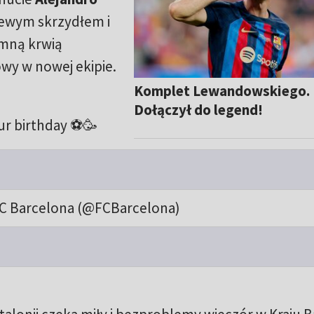
lewym skrzydłem i
imną krwią
wy w nowej ekipie.
Komplet Lewandowskiego.
Dołączył do legend!
ur birthday ⚽️🥳
C Barcelona (@FCBarcelona)