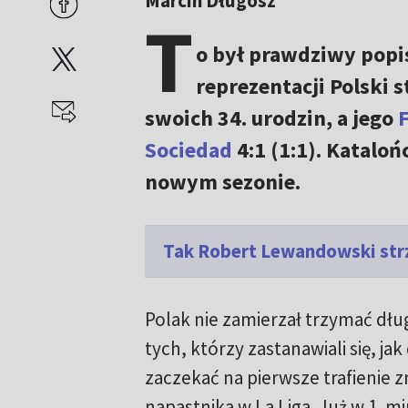
Marcin Długosz
T
o był prawdziwy popi
reprezentacji Polski s
swoich 34. urodzin, a jego
Sociedad
4:1 (1:1). Katalo
nowym sezonie.
Tak Robert Lewandowski strz
Polak nie zamierzał trzymać dł
tych, którzy zastanawiali się, jak
zaczekać na pierwsze trafienie
napastnika w La Liga. Już w 1. m