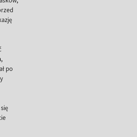
Basków,
przed
kazję
ć
n
,
ał po
ły
się
ie