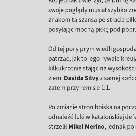
Kto jednak uwierzył, że Dumę Ka
swoje poglądy musiał szybko zr
znakomitą szansą po stracie piłk
posyłając mocną piłkę pod popr
Od tej pory prym wiedli gospod
patrząc, jak to jego rywale kreu
kilkukrotnie stając na wysokośc
ziemi
Davida Silvy
z samej końcó
zatem przy remisie 1:1.
Po zmianie stron boiska na począ
odnaleźć luki w katalońskiej de
strzelił
Mikel Merino
, jednak po