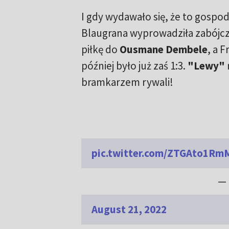
I gdy wydawało się, że to gospo
Blaugrana wyprowadziła zabójcze
piłkę do
Ousmane Dembele
, a 
później było już zaś 1:3.
"Lewy"
bramkarzem rywali!
pic.twitter.com/ZTGAto1Rm
— 
August 21, 2022