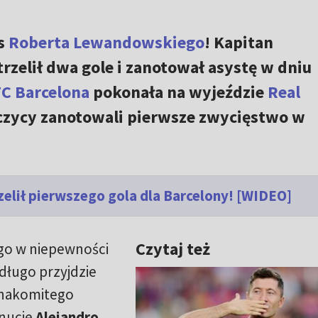
s
Roberta Lewandowskiego
! Kapitan
trzelił dwa gole i zanotował asystę w dniu
FC Barcelona
pokonała na wyjeździe
Real
ńczycy zanotowali pierwsze zwycięstwo w
elił pierwszego gola dla Barcelony! [WIDEO]
Czytaj też
ugo w niepewności
 długo przyjdzie
 znakomitego
inucie
Alejandro