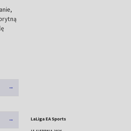
anie,
prytną
lę
LaLiga EA Sports
15 SIERPNIA 2026