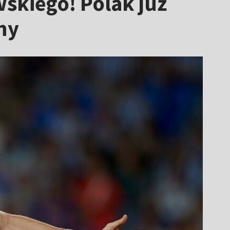
skiego! Polak już
ny