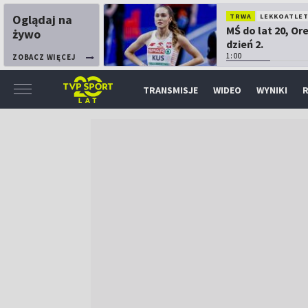
Oglądaj na
TRWA
LEKKOATLE
MŚ do lat 20, Or
żywo
dzień 2.
1:00
ZOBACZ WIĘCEJ
TRANSMISJE
WIDEO
WYNIKI
R