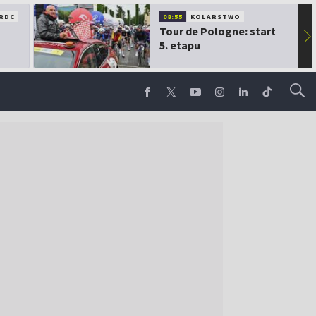
RDC
08:55
KOLARSTWO
Tour de Pologne: start
▶
5. etapu