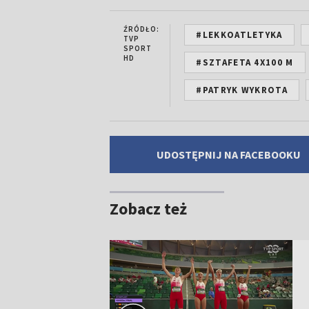
ŹRÓDŁO:
#LEKKOATLETYKA
TVP
SPORT
HD
#SZTAFETA 4X100 M
#PATRYK WYKROTA
UDOSTĘPNIJ NA FACEBOOKU
Zobacz też