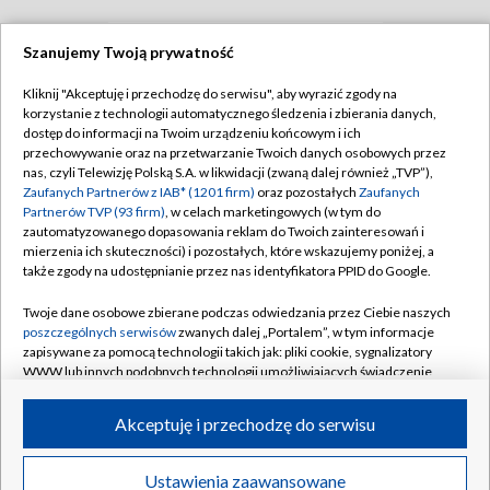
Szanujemy Twoją prywatność
TVP
Kliknij "Akceptuję i przechodzę do serwisu", aby wyrazić zgody na
korzystanie z technologii automatycznego śledzenia i zbierania danych,
Abonament TVP
Regulamin TVP
dostęp do informacji na Twoim urządzeniu końcowym i ich
Polityka prywatności
Sklep TVP
przechowywanie oraz na przetwarzanie Twoich danych osobowych przez
nas, czyli Telewizję Polską S.A. w likwidacji (zwaną dalej również „TVP”),
Biuro Reklamy
Moje zgody
Zaufanych Partnerów z IAB* (1201 firm)
oraz pozostałych
Zaufanych
Partnerów TVP (93 firm)
, w celach marketingowych (w tym do
Oferta Handlowa
Biuro reklamy
zautomatyzowanego dopasowania reklam do Twoich zainteresowań i
mierzenia ich skuteczności) i pozostałych, które wskazujemy poniżej, a
Telegazeta ogłoszenia
Kontakt
także zgody na udostępnianie przez nas identyfikatora PPID do Google.
Emisja w TVP
Twoje dane osobowe zbierane podczas odwiedzania przez Ciebie naszych
Kanały
Rada Programowa
poszczególnych serwisów
zwanych dalej „Portalem”, w tym informacje
zapisywane za pomocą technologii takich jak: pliki cookie, sygnalizatory
Ogłoszenia przetargowe
WWW lub innych podobnych technologii umożliwiających świadczenie
©2026 Telewizja Polska Spółka Akcyjna w likwidacji
dopasowanych i bezpiecznych usług, personalizację treści oraz reklam,
Akademia Telewizyjna
udostępnianie funkcji mediów społecznościowych oraz analizowanie
Akceptuję i przechodzę do serwisu
Informacje o nadawcy
ruchu w Internecie.
Centrum informacji TVP
Twoje dane osobowe zbierane podczas odwiedzania przez Ciebie
Ustawienia zaawansowane
News
Transmisje
Wideo
Więcej