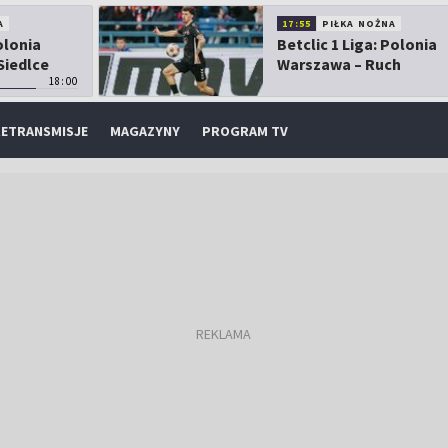
A
17:55
PIŁKA NOŻNA
olonia
Betclic 1 Liga: Polonia
Siedlce
Warszawa – Ruch
18:00
Chorzów
ETRANSMISJE
MAGAZYNY
PROGRAM TV