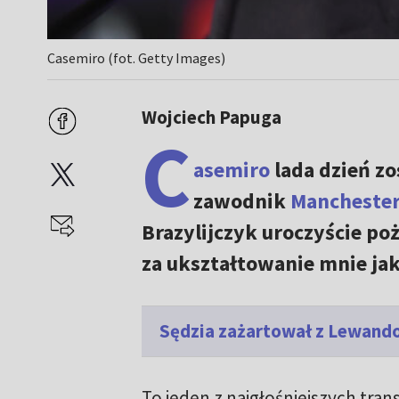
Casemiro (fot. Getty Images)
Wojciech Papuga
C
asemiro
lada dzień zo
zawodnik
Manchester
Brazylijczyk uroczyście poż
za ukształtowanie mnie jako
Sędzia zażartował z Lewand
To jeden z najgłośniejszych tra