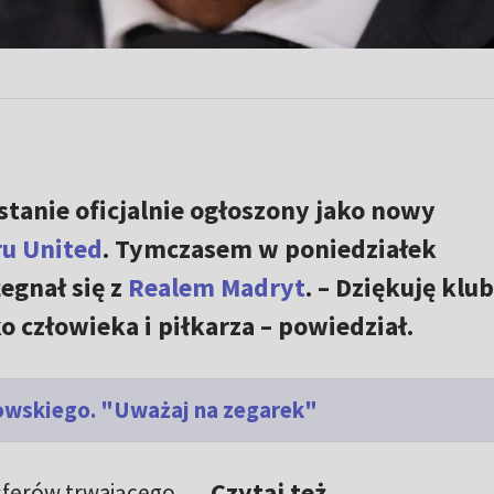
stanie oficjalnie ogłoszony jako nowy
u United
. Tymczasem w poniedziałek
egnał się z
Realem Madryt
. – Dziękuję klu
 człowieka i piłkarza – powiedział.
owskiego. "Uważaj na zegarek"
Czytaj też
nsferów trwającego