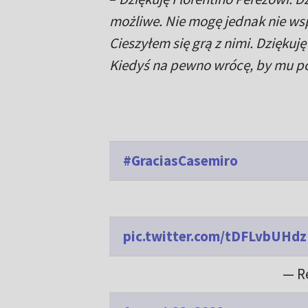
możliwe. Nie mogę jednak nie wsp
Cieszyłem się grą z nimi. Dziękuj
Kiedyś na pewno wrócę, by mu 
#GraciasCasemiro
pic.twitter.com/tDFLvbUHdz
— R