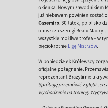
okienka. Nowym zawodnikiem M
już niebawem powinien zostać 
Casemiro
. 30-latek, po blisko dz
opuszcza szeregi Realu Madryt,
wszystkie możliwe trofea – w ty
pięciokrotnie
Ligę Mistrzów
.
W poniedziałek Królewscy zorgan
oficjalne pożegnanie. Przemawia
reprezentant Brazylii nie ukrywa
Spróbuję przemówić z głębi serca
wychodzenie na trening. Wygrywa
–
Dziękuję Florentino Perezowi. D