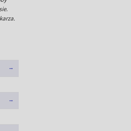
ie.
karza.