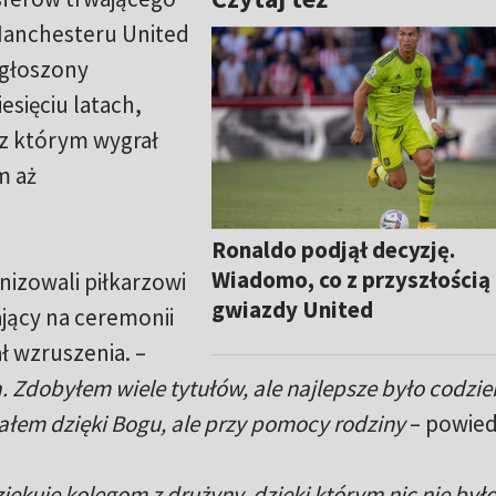
anchesteru United
ogłoszony
iesięciu latach,
 z którym wygrał
m aż
Ronaldo podjął decyzję.
Wiadomo, co z przyszłością
izowali piłkarzowi
gwiazdy United
jący na ceremonii
ł wzruszenia. –
. Zdobyłem wiele tytułów, ale najlepsze było codzi
łem dzięki Bogu, ale przy pomocy rodziny
– powied
ziękuję kolegom z drużyny, dzięki którym nic nie był