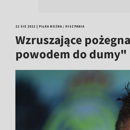
22 SIE 2022
|
PIŁKA NOŻNA
/
HISZPANIA
Wzruszające pożegna
powodem do dumy"