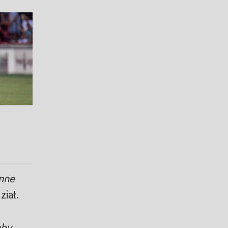
enne
ział.
oby