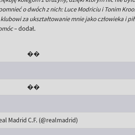
omnieć o dwóch z nich: Luce Modriciu i Tonim Kroos
ę klubowi za ukształtowanie mnie jako człowieka i pił
pomóc
– dodał.
��
��
eal Madrid C.F. (@realmadrid)