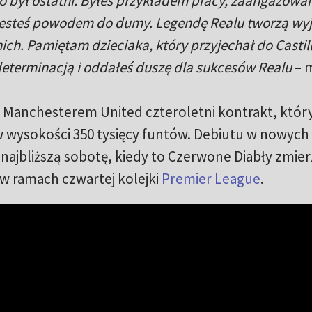
 był ostatni. Byłeś przykładem pracy, zaangażowan
 jesteś powodem do dumy. Legendę Realu tworzą wy
nich. Pamiętam dzieciaka, który przyjechał do Castill
 determinacją i oddałeś duszę dla sukcesów Realu
– m
z Manchesterem United czteroletni kontrakt, któr
wysokości 350 tysięcy funtów. Debiutu w nowych
ajbliższą sobotę, kiedy to Czerwone Diabły zmierz
w ramach czwartej kolejki
Premier League
.