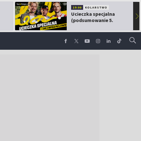
19:00
KOLARSTWO
Ucieczka specjalna
▶
(podsumowanie 5.
etapu TdP)