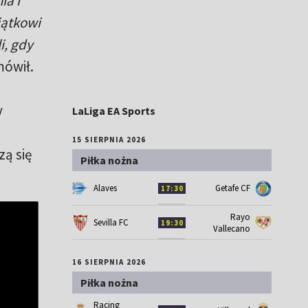
ia i
jątkowi
i, gdy
ówił.
y
LaLiga EA Sports
15 SIERPNIA 2026
ą się
Piłka nożna
Alaves
Getafe CF
17:30
Rayo
Sevilla FC
19:30
Vallecano
16 SIERPNIA 2026
Piłka nożna
Racing