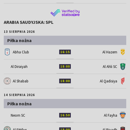
ARABIA SAUDYJSKA: SPL
13 SIERPNIA 2026
Piłka nożna
Abha Club
Al Hazem
16:15
Al Diraiyah
Al Ahli SC
18:00
Al Shabab
Al Qadisiya
18:00
14 SIERPNIA 2026
Piłka nożna
Neom SC
Al Fayha
16:50
Al Ettifaq
Al Riyadh
18:00