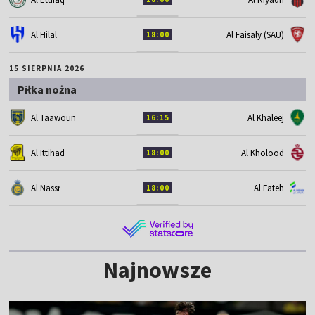
Al Hilal
Al Faisaly (SAU)
18:00
15 SIERPNIA 2026
Piłka nożna
Al Taawoun
Al Khaleej
16:15
Al Ittihad
Al Kholood
18:00
Al Nassr
Al Fateh
18:00
Najnowsze