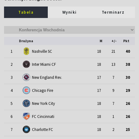
Tabela
Wyniki
Terminarz
Drużyna
M
+/-
Pkt
1
Nashville SC
18
21
40
2
Inter Miami CF
18
13
38
3
New England Rev.
17
7
30
4
Chicago Fire
17
9
29
5
New York City
18
7
26
6
FC Cincinnati
18
1
26
7
Charlotte FC
18
2
25