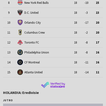
8
New York Red Bulls
18
-10
25
9
D.C. United
18
-3
23
10
Orlando City
18
-17
20
11
Columbus Crew
18
-2
20
12
Toronto FC
18
-8
17
13
Philadelphia Union
18
-8
16
14
CF Montreal
18
-11
16
15
Atlanta United
18
-14
12
HOLANDIA: Eredivisie
JUTRO