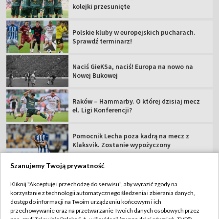
kolejki przesunięte
Polskie kluby w europejskich pucharach.
Sprawdź terminarz!
Naciś GieKSa, naciś! Europa na nowo na
Nowej Bukowej
Raków – Hammarby. O której dzisiaj mecz
el. Ligi Konferencji?
Pomocnik Lecha poza kadrą na mecz z
Klaksvik. Zostanie wypożyczony
Szanujemy Twoją prywatność
Kliknij "Akceptuję i przechodzę do serwisu", aby wyrazić zgody na
korzystanie z technologii automatycznego śledzenia i zbierania danych,
TVP
dostęp do informacji na Twoim urządzeniu końcowym i ich
przechowywanie oraz na przetwarzanie Twoich danych osobowych przez
Abonament TVP
Regulamin TVP