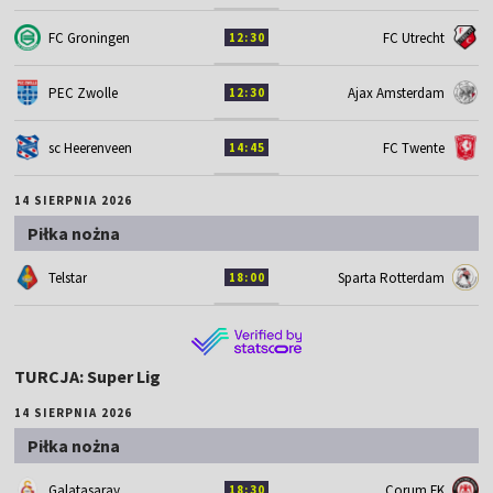
FC Groningen
FC Utrecht
12:30
PEC Zwolle
Ajax Amsterdam
12:30
sc Heerenveen
FC Twente
14:45
14 SIERPNIA 2026
Piłka nożna
Telstar
Sparta Rotterdam
18:00
TURCJA: Super Lig
14 SIERPNIA 2026
Piłka nożna
Galatasaray
Corum FK
18:30