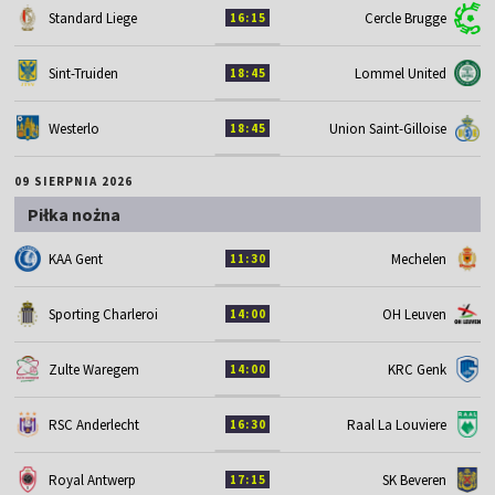
Standard Liege
Cercle Brugge
16:15
Sint-Truiden
Lommel United
18:45
Westerlo
Union Saint-Gilloise
18:45
09 SIERPNIA 2026
Piłka nożna
KAA Gent
Mechelen
11:30
Sporting Charleroi
OH Leuven
14:00
Zulte Waregem
KRC Genk
14:00
RSC Anderlecht
Raal La Louviere
16:30
Royal Antwerp
SK Beveren
17:15