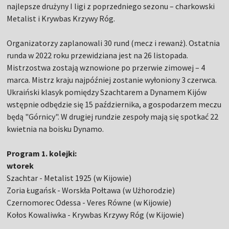
najlepsze drużyny I ligi z poprzedniego sezonu – charkowski
Metalist i Krywbas Krzywy Róg.
Organizatorzy zaplanowali 30 rund (mecz i rewanż). Ostatnia
runda w 2022 roku przewidziana jest na 26 listopada.
Mistrzostwa zostają wznowione po przerwie zimowej – 4
marca. Mistrz kraju najpóźniej zostanie wyłoniony 3 czerwca.
Ukraiński klasyk pomiędzy Szachtarem a Dynamem Kijów
wstępnie odbędzie się 15 października, a gospodarzem meczu
będą "Górnicy". W drugiej rundzie zespoły mają się spotkać 22
kwietnia na boisku Dynamo.
Program 1. kolejki:
wtorek
Szachtar - Metalist 1925 (w Kijowie)
Zoria Ługańsk - Worskła Połtawa (w Użhorodzie)
Czernomorec Odessa - Veres Równe (w Kijowie)
Kołos Kowaliwka - Krywbas Krzywy Róg (w Kijowie)