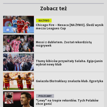
Zobacz też
NA ŻYWO
Chicago Fire – Nexaca [NA ŻYWO]. Śledź wynik
meczu Leagues Cup
Messi z dubletem. Został rekordzistą
rozgrywek
Tłumy kibiców przywitały Salaha. Egipcjanin
wybrał nowy klub
Gwiazda Ekstraklasy znalazła klub. Egzotyka
POLECAMY
"Lewy" na tropie rekordów. Tych Polaków
chce gonić