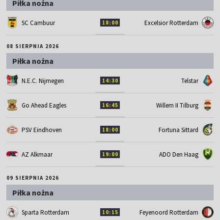
Piłka nożna
SC Cambuur
Excelsior Rotterdam
18:00
08 SIERPNIA 2026
Piłka nożna
N.E.C. Nijmegen
Telstar
14:30
Go Ahead Eagles
Willem II Tilburg
16:45
PSV Eindhoven
Fortuna Sittard
18:00
AZ Alkmaar
ADO Den Haag
19:00
09 SIERPNIA 2026
Piłka nożna
Sparta Rotterdam
Feyenoord Rotterdam
10:15