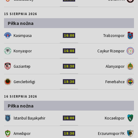
15 SIERPNIA 2026
Piłka nożna
Kasimpasa
Trabzonspor
16:00
Konyaspor
Caykur Rizespor
16:00
Gaziantep
Alanyaspor
18:30
Genclerbirligi
Fenerbahce
18:30
16 SIERPNIA 2026
Piłka nożna
İstanbul Başakşehir
Kocaelispor
16:00
Amedspor
Erzurumspor FK
18:30